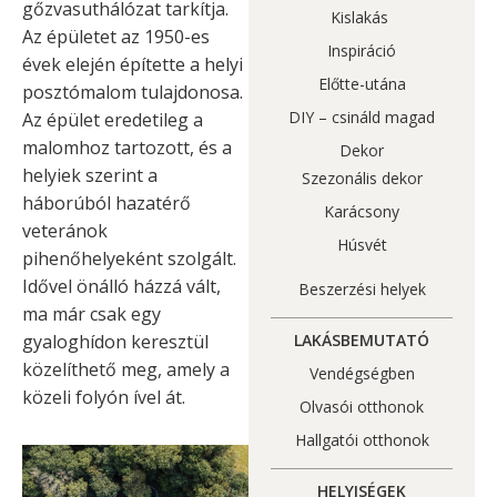
gőzvasuthálózat tarkítja.
Kislakás
Az épületet az 1950-es
Inspiráció
évek elején építette a helyi
Előtte-utána
posztómalom tulajdonosa.
DIY – csináld magad
Az épület eredetileg a
malomhoz tartozott, és a
Dekor
helyiek szerint a
Szezonális dekor
háborúból hazatérő
Karácsony
veteránok
Húsvét
pihenőhelyeként szolgált.
Idővel önálló házzá vált,
Beszerzési helyek
ma már csak egy
gyaloghídon keresztül
LAKÁSBEMUTATÓ
közelíthető meg, amely a
Vendégségben
közeli folyón ível át.
Olvasói otthonok
Hallgatói otthonok
HELYISÉGEK