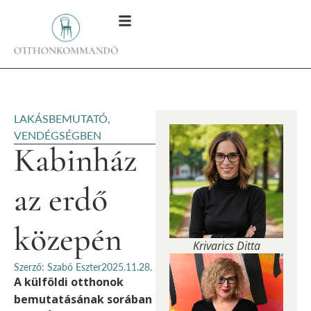
LAKÁSBEMUTATÓ
,
VENDÉGSÉGBEN
Kabinház
az erdő
közepén
Krivarics Ditta
Szerző: Szabó Eszter
2025.11.28.
A külföldi otthonok
bemutatásának sorában