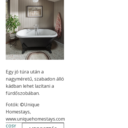
Egy jó túra után a
nagyméretű, szabadon álló
kádban lehet lazítani a
fürdőszobában.
Fotók: ©Unique
Homestays,
www.uniquehomestays.com
COSY