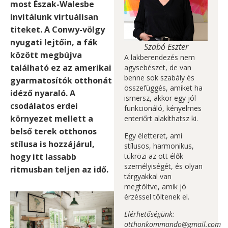
most Észak-Walesbe
invitálunk virtuálisan
titeket. A Conwy-völgy
nyugati lejtőin, a fák
Szabó Eszter
között megbújva
A lakberendezés nem
található ez az amerikai
agysebészet, de van
benne sok szabály és
gyarmatosítók otthonát
összefüggés, amiket ha
idéző nyaraló. A
ismersz, akkor egy jól
csodálatos erdei
funkcionáló, kényelmes
környezet mellett a
enteriőrt alakíthatsz ki.
belső terek otthonos
Egy életteret, ami
stílusa is hozzájárul,
stílusos, harmonikus,
hogy itt lassabb
tükrözi az ott élők
személyiségét, és olyan
ritmusban teljen az idő.
tárgyakkal van
megtöltve, amik jó
érzéssel töltenek el.
Elérhetőségünk:
otthonkommando@gmail.com