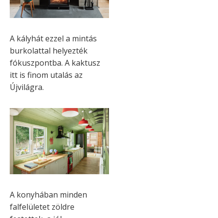
A kályhát ezzel a mintás
burkolattal helyezték
fókuszpontba. A kaktusz
itt is finom utalás az
Újvilágra.
A konyhában minden
falfelületet zöldre