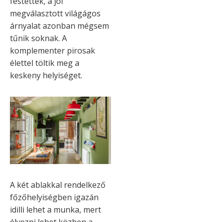
festettek, a jól
megválasztott világágos
árnyalat azonban mégsem
tűnik soknak. A
komplementer pirosak
élettel töltik meg a
keskeny helyiséget.
A két ablakkal rendelkező
főzőhelyiségben igazán
idilli lehet a munka, mert