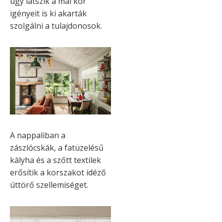
úgy látszik a mai kor
igényeit is ki akarták
szolgálni a tulajdonosok.
A nappaliban a
zászlócskák, a fatüzelésű
kályha és a szőtt textilek
erősítik a korszakot idéző
úttörő szellemiséget.