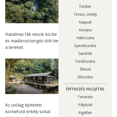
Tetőtér
Terasz, erkély
Nappali
Konyha
Hatalmas fák veszik körbe
Hálószoba
és madárcsicsergés tölti be
Gyerekszoba
a tereket.
Gardrób
Fürdőszoba
Étkező
Előszoba
ÉPÍTKEZÉS-FELÚJÍTÁS
Tervezés
Az utólag építetett
Pályázat
körbefutó erkély sokat
Ingatlan