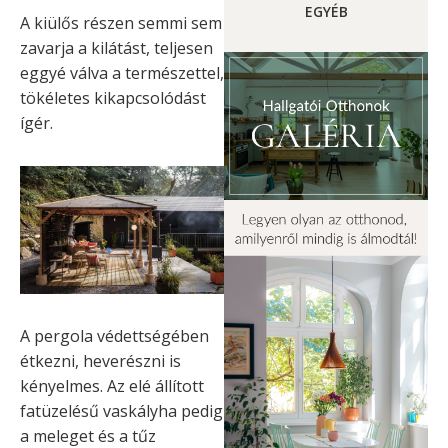
EGYÉB
A kiülős részen semmi sem
zavarja a kilátást, teljesen
eggyé válva a természettel,
tökéletes kikapcsolódást
ígér.
A pergola védettségében
étkezni, heverészni is
kényelmes. Az elé állított
fatüzelésű vaskályha pedig
a meleget és a tűz