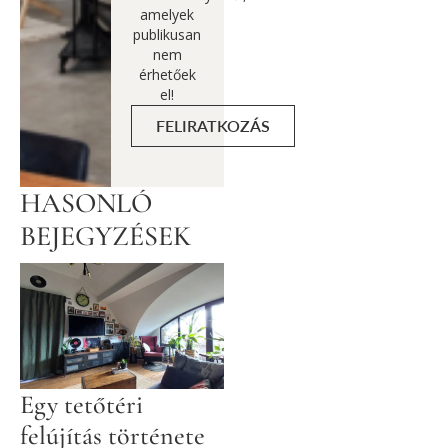
amelyek
publikusan
nem
érhetőek
el!
FELIRATKOZÁS
HASONLÓ
BEJEGYZÉSEK
Egy tetőtéri
felújítás története