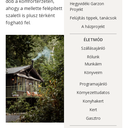
dob a komfortérzeten,
Hegyvidéki Garzon
ahogy a mellette felépített
Projekt
szaletli is plusz térként
Felújítás tippek, tanácsok
fogható fel.
A házprojekt
ÉLETMÓD
Szállásajánló
Rólunk
Munkáim
Könyveim
Programajánló
Környezettudatos
Konyhakert
Kert
Gasztro