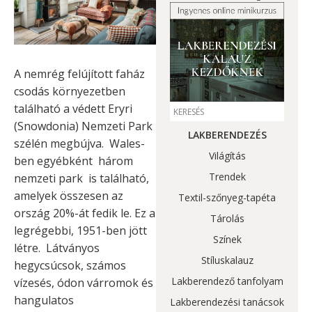
A nemrég felújított faház
csodás környezetben
található a védett Eryri
(Snowdonia) Nemzeti Park
LAKBERENDEZÉS
szélén megbújva. Wales-
Világítás
ben egyébként három
Trendek
nemzeti park is található,
amelyek összesen az
Textil-szőnyeg-tapéta
ország 20%-át fedik le. Ez a
Tárolás
legrégebbi, 1951-ben jött
Színek
létre. Látványos
Stíluskalauz
hegycsúcsok, számos
Lakberendező tanfolyam
vízesés, ódon várromok és
hangulatos
Lakberendezési tanácsok