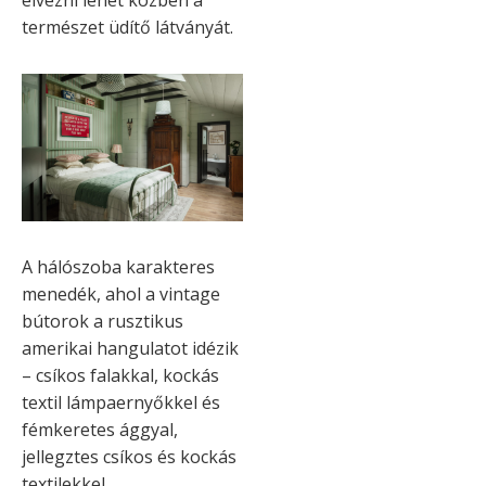
élvezni lehet közben a
természet üdítő látványát.
A hálószoba karakteres
menedék, ahol a vintage
bútorok a rusztikus
amerikai hangulatot idézik
– csíkos falakkal, kockás
textil lámpaernyőkkel és
fémkeretes ággyal,
jellegztes csíkos és kockás
textilekkel.