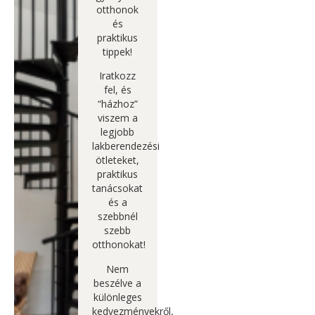
otthonok
és
praktikus
tippek!
Iratkozz
fel, és
“házhoz”
viszem a
legjobb
lakberendezési
ötleteket,
praktikus
tanácsokat
és a
szebbnél
szebb
otthonokat!
Nem
beszélve a
különleges
kedvezményekről,