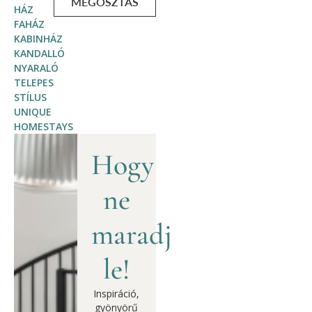
MEGOSZTÁS
HÁZ
FAHÁZ
KABINHÁZ
KANDALLÓ
NYARALÓ
TELEPES
STÍLUS
UNIQUE
HOMESTAYS
Hogy
ne
maradj
le!
Inspiráció,
gyönyörű