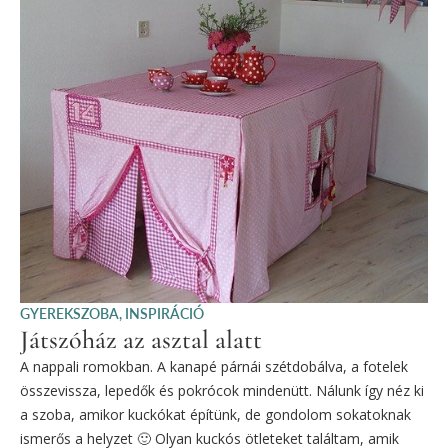
GYEREKSZOBA
,
INSPIRÁCIÓ
Játszóház az asztal alatt
A nappali romokban. A kanapé párnái szétdobálva, a fotelek
összevissza, lepedők és pokrócok mindenütt. Nálunk így néz ki
a szoba, amikor kuckókat építünk, de gondolom sokatoknak
ismerős a helyzet 🙂 Olyan kuckós ötleteket találtam, amik