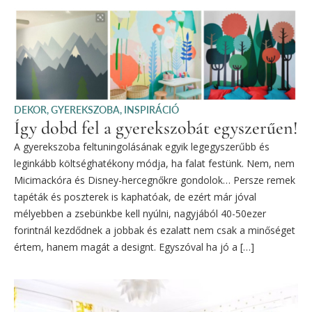
DEKOR
,
GYEREKSZOBA
,
INSPIRÁCIÓ
Így dobd fel a gyerekszobát egyszerűen!
A gyerekszoba feltuningolásának egyik legegyszerűbb és
leginkább költséghatékony módja, ha falat festünk. Nem, nem
Micimackóra és Disney-hercegnőkre gondolok… Persze remek
tapéták és poszterek is kaphatóak, de ezért már jóval
mélyebben a zsebünkbe kell nyúlni, nagyjából 40-50ezer
forintnál kezdődnek a jobbak és ezalatt nem csak a minőséget
értem, hanem magát a designt. Egyszóval ha jó a […]