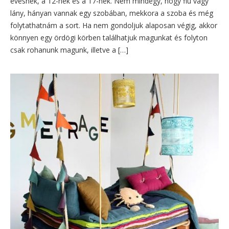
évesnek, a 12-nek és a 17-nek. Nem mindegy, hogy fiú vagy
lány, hányan vannak egy szobában, mekkora a szoba és még
folytathatnám a sort. Ha nem gondoljuk alaposan végig, akkor
könnyen egy ördögi körben találhatjuk magunkat és folyton
csak rohanunk magunk, illetve a […]