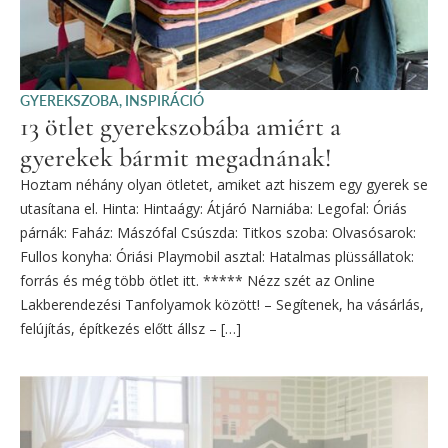
GYEREKSZOBA
,
INSPIRÁCIÓ
13 ötlet gyerekszobába amiért a
gyerekek bármit megadnának!
Hoztam néhány olyan ötletet, amiket azt hiszem egy gyerek se
utasítana el. Hinta: Hintaágy: Átjáró Narniába: Legofal: Óriás
párnák: Faház: Mászófal Csúszda: Titkos szoba: Olvasósarok:
Fullos konyha: Óriási Playmobil asztal: Hatalmas plüssállatok:
forrás és még több ötlet itt. ***** Nézz szét az Online
Lakberendezési Tanfolyamok között! – Segítenek, ha vásárlás,
felújítás, építkezés előtt állsz – […]