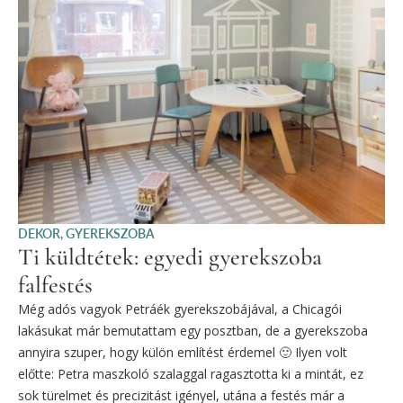
DEKOR
,
GYEREKSZOBA
Ti küldtétek: egyedi gyerekszoba
falfestés
Még adós vagyok Petráék gyerekszobájával, a Chicagói
lakásukat már bemutattam egy posztban, de a gyerekszoba
annyira szuper, hogy külön említést érdemel 🙂 Ilyen volt
előtte: Petra maszkoló szalaggal ragasztotta ki a mintát, ez
sok türelmet és precizitást igényel, utána a festés már a