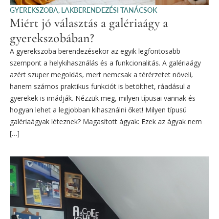
GYEREKSZOBA
,
LAKBERENDEZÉSI TANÁCSOK
Miért jó választás a galériaágy a
gyerekszobában?
A gyerekszoba berendezésekor az egyik legfontosabb
szempont a helykihasználás és a funkcionalitás. A galériaágy
azért szuper megoldás, mert nemcsak a térérzetet növeli,
hanem számos praktikus funkciót is betölthet, ráadásul a
gyerekek is imádják. Nézzük meg, milyen típusai vannak és
hogyan lehet a legjobban kihasználni őket! Milyen típusú
galériaágyak léteznek? Magasított ágyak: Ezek az ágyak nem
[…]