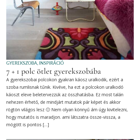
GYEREKSZOBA
,
INSPIRÁCIÓ
7 + 1 polc ötlet gyerekszobába
A gyerekszobai polcokon gyakran káosz uralkodik, ezért a
szoba rumlisnak tűnik. Kivéve, ha ezt a polcokon uralkodó
káoszt eleve beletervezzük az összhatásba. Ez most talán
nehezen érhető, de mindjárt mutatok pár képet és akkor
rögtön világos lesz 🙂 Nem olyan könnyű ám úgy kivitelezni,
hogy mutatós is maradjon. ami látszatra össze-vissza, a
mögött is pontos […]