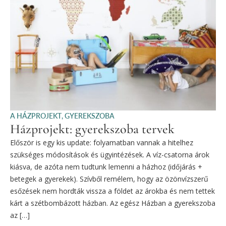
A HÁZPROJEKT
,
GYEREKSZOBA
Házprojekt: gyerekszoba tervek
Először is egy kis update: folyamatban vannak a hitelhez
szükséges módosítások és ügyintézések. A víz-csatorna árok
kiásva, de azóta nem tudtunk lemenni a házhoz (időjárás +
betegek a gyerekek). Szívből remélem, hogy az özönvízszerű
esőzések nem hordták vissza a földet az árokba és nem tettek
kárt a szétbombázott házban. Az egész Házban a gyerekszoba
az […]