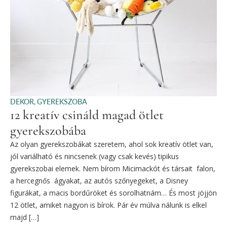
DEKOR
,
GYEREKSZOBA
12 kreatív csináld magad ötlet
gyerekszobába
Az olyan gyerekszobákat szeretem, ahol sok kreatív ötlet van,
jól variálható és nincsenek (vagy csak kevés) tipikus
gyerekszobai elemek. Nem bírom Micimackót és társait falon,
a hercegnős ágyakat, az autós szőnyegeket, a Disney
figurákat, a macis bordűröket és sorolhatnám… És most jöjjön
12 ötlet, amiket nagyon is bírok. Pár év múlva nálunk is elkel
majd […]