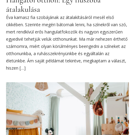
átalakulása
Éva kamasz fia szobájának az átalakításáról mesél első
cikkében. Szerinte megéri bátornak lenni, ha színekről van szó,
mert rendkívül erős hangulatfokozók és nagyon egyszerűen
egyedivé tehetjük velük otthonunkat. Ma már nehezen érthető
számomra, miért olyan körülményes beengedni a színeket az
otthonunkba, a ruhásszekrényünkbe és egyáltalán az
életünkbe. Ám saját példámat tekintve, megkaptam a választ,
hiszen […]