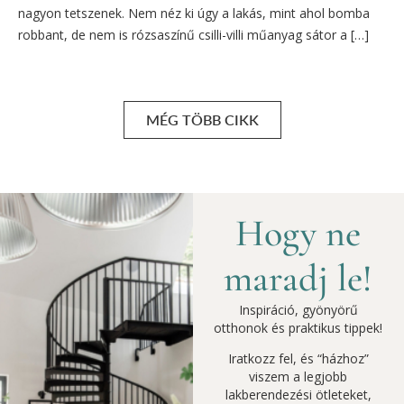
nagyon tetszenek. Nem néz ki úgy a lakás, mint ahol bomba
robbant, de nem is rózsaszínű csilli-villi műanyag sátor a […]
MÉG TÖBB CIKK
Hogy ne
maradj le!
Inspiráció, gyönyörű
otthonok és praktikus tippek!
Iratkozz fel, és “házhoz”
viszem a legjobb
lakberendezési ötleteket,