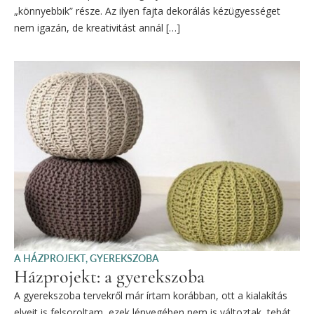
„könnyebbik” része. Az ilyen fajta dekorálás kézügyességet
nem igazán, de kreativitást annál […]
A HÁZPROJEKT
,
GYEREKSZOBA
Házprojekt: a gyerekszoba
A gyerekszoba tervekről már írtam korábban, ott a kialakítás
elveit is felsoroltam, ezek lényegében nem is változtak, tehát