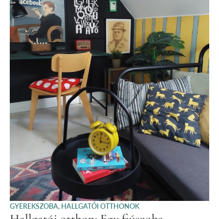
GYEREKSZOBA
,
HALLGATÓI OTTHONOK
Hallgatói otthon: Egy fiúszoba