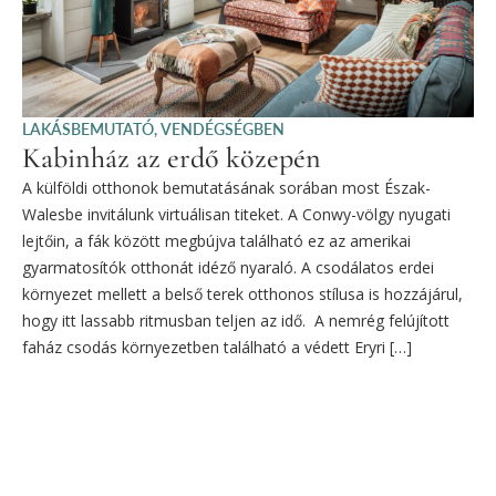
LAKÁSBEMUTATÓ
,
VENDÉGSÉGBEN
Kabinház az erdő közepén
A külföldi otthonok bemutatásának sorában most Észak-
Walesbe invitálunk virtuálisan titeket. A Conwy-völgy nyugati
lejtőin, a fák között megbújva található ez az amerikai
gyarmatosítók otthonát idéző nyaraló. A csodálatos erdei
környezet mellett a belső terek otthonos stílusa is hozzájárul,
hogy itt lassabb ritmusban teljen az idő. A nemrég felújított
faház csodás környezetben található a védett Eryri […]