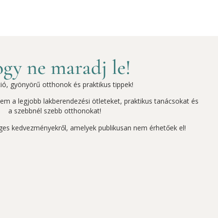
gy ne maradj le!
ció, gyönyörű otthonok és praktikus tippek!
szem a legjobb lakberendezési ötleteket, praktikus tanácsokat és
a szebbnél szebb otthonokat!
ges kedvezményekről, amelyek publikusan nem érhetőek el!