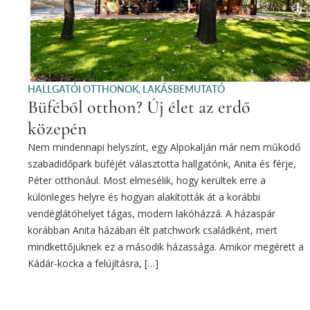
HALLGATÓI OTTHONOK
,
LAKÁSBEMUTATÓ
Büféből otthon? Új élet az erdő
közepén
Nem mindennapi helyszínt, egy Alpokalján már nem működő
szabadidőpark büféjét választotta hallgatónk, Anita és férje,
Péter otthonául. Most elmesélik, hogy kerültek erre a
különleges helyre és hogyan alakították át a korábbi
vendéglátóhelyet tágas, modern lakóházzá. A házaspár
korábban Anita házában élt patchwork családként, mert
mindkettőjüknek ez a második házassága. Amikor megérett a
Kádár-kocka a felújításra, […]