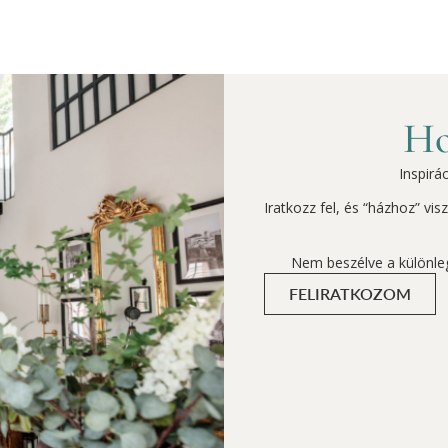
Ho
Inspirá
Iratkozz fel, és “házhoz” vi
Nem beszélve a különle
FELIRATKOZOM