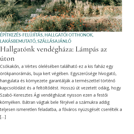
ÉPÍTKEZÉS-FELÚJÍTÁS
,
HALLGATÓI OTTHONOK
,
LAKÁSBEMUTATÓ
,
SZÁLLÁSAJÁNLÓ
Hallgatónk vendégháza: Lámpás az
úton
Csókakőn, a Vértes ölelésében található ez a kis faház egy
örökpanorámás, buja kert végében. Egyszerűsége hívogató,
hangulata és környezete garantálják a természettel történő
kapcsolódást és a feltöltődést. Hosszú út vezetett odáig, hogy
Szabó-Keresztes Ági vendégházat nyisson ezen a festői
környéken. Bátran vágtak bele férjével a számukra addig
teljesen ismeretlen feladatba, a főváros nyüzsgését cserélték a
[…]