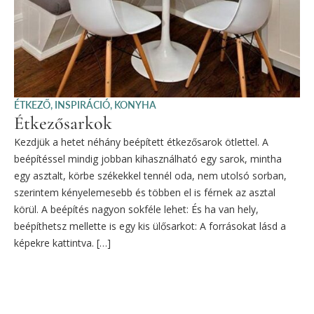
ÉTKEZŐ
,
INSPIRÁCIÓ
,
KONYHA
Étkezősarkok
Kezdjük a hetet néhány beépített étkezősarok ötlettel. A
beépítéssel mindig jobban kihasználható egy sarok, mintha
egy asztalt, körbe székekkel tennél oda, nem utolsó sorban,
szerintem kényelemesebb és többen el is férnek az asztal
körül. A beépítés nagyon sokféle lehet: És ha van hely,
beépíthetsz mellette is egy kis ülősarkot: A forrásokat lásd a
képekre kattintva. […]