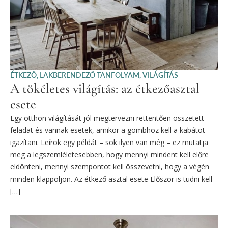
ÉTKEZŐ
,
LAKBERENDEZŐ TANFOLYAM
,
VILÁGÍTÁS
A tökéletes világítás: az étkezőasztal
esete
Egy otthon világítását jól megtervezni rettentően összetett
feladat és vannak esetek, amikor a gombhoz kell a kabátot
igazítani. Leírok egy példát – sok ilyen van még – ez mutatja
meg a legszemléletesebben, hogy mennyi mindent kell előre
eldönteni, mennyi szempontot kell összevetni, hogy a végén
minden klappoljon. Az étkező asztal esete Először is tudni kell
[…]