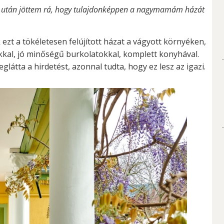
r év után jöttem rá, hogy tulajdonképpen a nagymamám házát
 ezt a tökéletesen felújított házat a vágyott környéken,
kkal, jó minőségű burkolatokkal, komplett konyhával.
látta a hirdetést, azonnal tudta, hogy ez lesz az igazi.