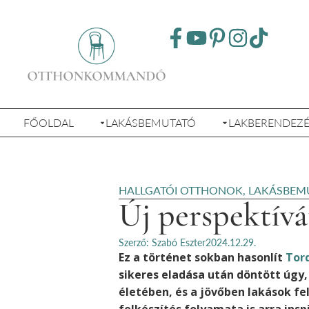
FŐOLDAL
LAKÁSBEMUTATÓ
LAKBERENDEZ
HALLGATÓI OTTHONOK
,
LAKÁSBEM
Új perspektívá
Szerző: Szabó Eszter
2024.12.29.
Ez a történet sokban hasonlít
Tor
sikeres eladása után döntött úgy
életében, és a jövőben lakások fel
felkészítés folyamata is arra inspi