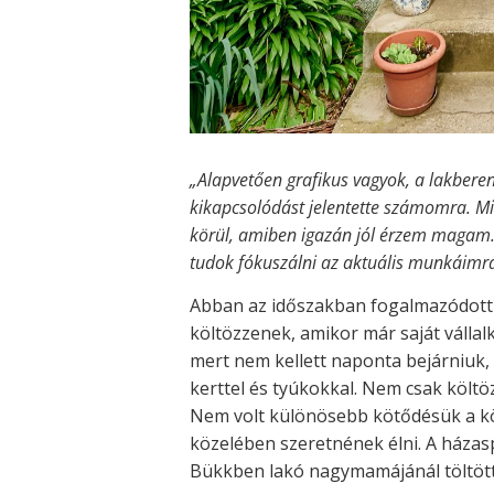
„Alapvetően grafikus vagyok, a lakbere
kikapcsolódást jelentette számomra. Mi
körül, amiben igazán jól érzem magam. V
tudok fókuszálni az aktuális munkáimra
Abban az időszakban fogalmazódott 
költözzenek, amikor már saját válla
mert nem kellett naponta bejárniuk,
kerttel és tyúkokkal. Nem csak költöz
Nem volt különösebb kötődésük a kör
közelében szeretnének élni. A házas
Bükkben lakó nagymamájánál töltöt