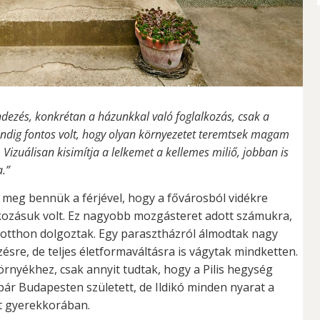
ndezés, konkrétan a házunkkal való foglalkozás, csak a
ndig fontos volt, hogy olyan környezetet teremtsek magam
izuálisan kisimítja a lelkemet a kellemes miliő, jobban is
.”
meg bennük a férjével, hogy a fővárosból vidékre
lkozásuk volt. Ez nagyobb mozgásteret adott számukra,
 otthon dolgoztak. Egy parasztházról álmodtak nagy
ésre, de teljes életformaváltásra is vágytak mindketten.
nyékhez, csak annyit tudtak, hogy a Pilis hegység
pár Budapesten született, de Ildikó minden nyarat a
t gyerekkorában.