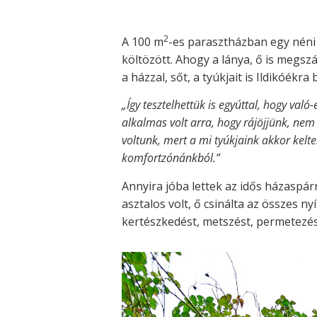
2
A 100 m
-es parasztházban egy néni l
költözött. Ahogy a lánya, ő is megszál
a házzal, sőt, a tyúkjait is Ildikóékr
„Így tesztelhettük is egyúttal, hogy való
alkalmas volt arra, hogy rájöjjünk, nem 
voltunk, mert a mi tyúkjaink akkor kelt
komfortzónánkból.”
Annyira jóba lettek az idős házaspár
asztalos volt, ő csinálta az összes ny
kertészkedést, metszést, permetezés