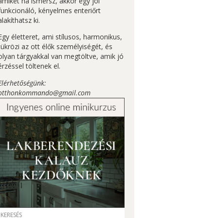
amiket ha ismersz, akkor egy jól
funkcionáló, kényelmes enteriőrt
alakíthatsz ki.
Egy életteret, ami stílusos, harmonikus,
tükrözi az ott élők személyiségét, és
olyan tárgyakkal van megtöltve, amik jó
érzéssel töltenek el.
Elérhetőségünk:
otthonkommando@gmail.com