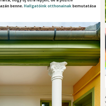
gazán benne.
Hallgatóink otthonainak
bemutatása