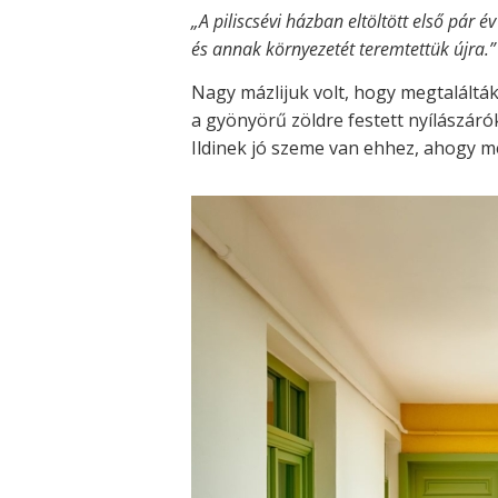
„A piliscsévi házban eltöltött első pá
és annak környezetét teremtettük újra.”
Nagy mázlijuk volt, hogy megtalálták
a gyönyörű zöldre festett nyílászáró
Ildinek jó szeme van ehhez, ahogy meg