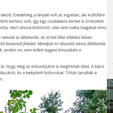
akott. Eredetileg a lányáé volt az ingatlan, aki külföldre
lott kertész volt, így egy csodálatos kertet is örököltek
a bízta, mert ahová költözött, oda nem tudta magával vinni.
-e nekünk az állattartás. Az öt-hat állat ellátása bőven
túl bonyolult feladat. Mondjuk mi abszolút városi állattartók
ek, amikor mi, nem kellett nagyon kimozdulni a
ral, hogy még az esküvőjükre is meghívták őket. A bácsi
ílászárót, és a beépített bútorokat. Tőlük tanulták a
t.