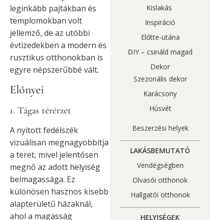
leginkább pajtákban és
Kislakás
templomokban volt
Inspiráció
jellemző, de az utóbbi
Előtte-utána
évtizedekben a modern és
DIY – csináld magad
rusztikus otthonokban is
Dekor
egyre népszerűbbé vált.
Szezonális dekor
Előnyei
Karácsony
Húsvét
1. Tágas térérzet
Beszerzési helyek
A nyitott fedélszék
vizuálisan megnagyobbítja
LAKÁSBEMUTATÓ
a teret, mivel jelentősen
Vendégségben
megnő az adott helyiség
belmagassága. Ez
Olvasói otthonok
különösen hasznos kisebb
Hallgatói otthonok
alapterületű házaknál,
ahol a magasság
HELYISÉGEK