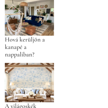
Hová kerüljön a
kanapé a
nappaliban?
A világoskék