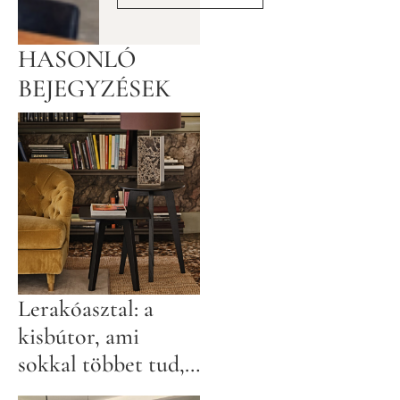
HASONLÓ
BEJEGYZÉSEK
Lerakóasztal: a
kisbútor, ami
sokkal többet tud,
mint gondolnád