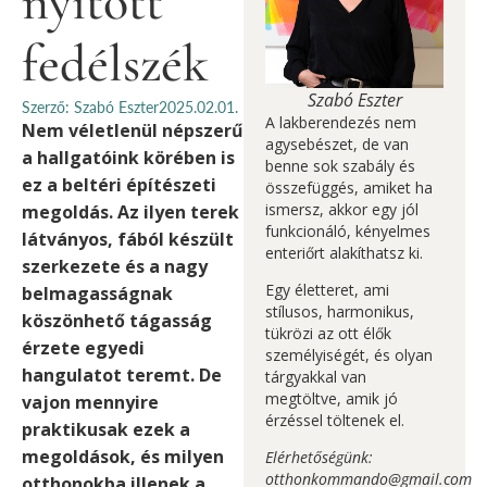
nyitott
fedélszék
Szabó Eszter
Szerző: Szabó Eszter
2025.02.01.
A lakberendezés nem
Nem véletlenül népszerű
agysebészet, de van
a hallgatóink körében is
benne sok szabály és
ez a beltéri építészeti
összefüggés, amiket ha
ismersz, akkor egy jól
megoldás. Az ilyen terek
funkcionáló, kényelmes
látványos, fából készült
enteriőrt alakíthatsz ki.
szerkezete és a nagy
Egy életteret, ami
belmagasságnak
stílusos, harmonikus,
köszönhető tágasság
tükrözi az ott élők
érzete egyedi
személyiségét, és olyan
hangulatot teremt. De
tárgyakkal van
megtöltve, amik jó
vajon mennyire
érzéssel töltenek el.
praktikusak ezek a
megoldások, és milyen
Elérhetőségünk:
otthonkommando@gmail.com
otthonokba illenek a