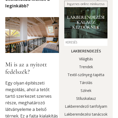
leginkább?
LAKBERENDEZÉS
Világítás
Mi is az a nyitott
Trendek
fedélszék?
Textil-szőnyeg-tapéta
Egy olyan építészeti
Tárolás
megoldás, ahol a tetőt
Színek
tartó szerkezet szerves
Stíluskalauz
része, meghatározó
Lakberendező tanfolyam
látványeleme a belső
Lakberendezési tanácsok
térnek. Ez a fajta kialakítás