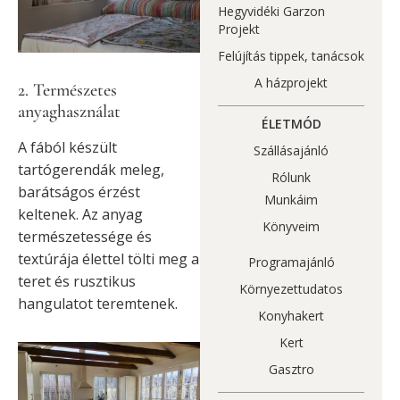
Hegyvidéki Garzon
Projekt
Felújítás tippek, tanácsok
A házprojekt
2. Természetes
anyaghasználat
ÉLETMÓD
A fából készült
Szállásajánló
tartógerendák meleg,
Rólunk
barátságos érzést
Munkáim
keltenek. Az anyag
Könyveim
természetessége és
textúrája élettel tölti meg a
Programajánló
teret és rusztikus
Környezettudatos
hangulatot teremtenek.
Konyhakert
Kert
Gasztro