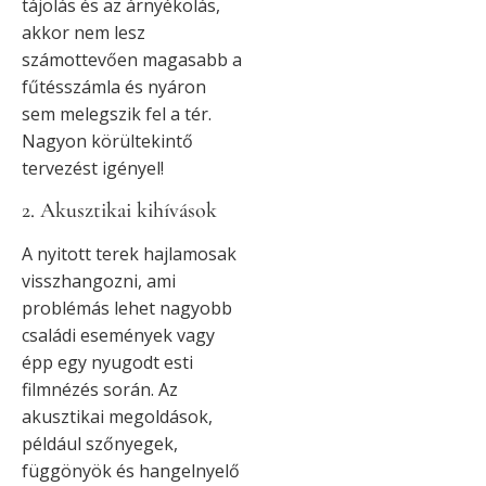
tájolás és az árnyékolás,
akkor nem lesz
számottevően magasabb a
fűtésszámla és nyáron
sem melegszik fel a tér.
Nagyon körültekintő
tervezést igényel!
2. Akusztikai kihívások
A nyitott terek hajlamosak
visszhangozni, ami
problémás lehet nagyobb
családi események vagy
épp egy nyugodt esti
filmnézés során. Az
akusztikai megoldások,
például szőnyegek,
függönyök és hangelnyelő