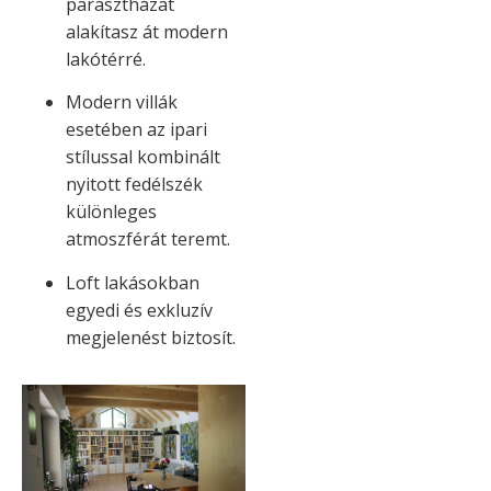
parasztházat
alakítasz át modern
lakótérré.
Modern villák
esetében az ipari
stílussal kombinált
nyitott fedélszék
különleges
atmoszférát teremt.
Loft lakásokban
egyedi és exkluzív
megjelenést biztosít.