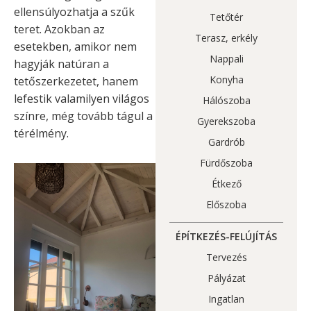
ellensúlyozhatja a szűk
Tetőtér
teret. Azokban az
Terasz, erkély
esetekben, amikor nem
Nappali
hagyják natúran a
Konyha
tetőszerkezetet, hanem
lefestik valamilyen világos
Hálószoba
színre, még tovább tágul a
Gyerekszoba
térélmény.
Gardrób
Fürdőszoba
Étkező
Előszoba
ÉPÍTKEZÉS-FELÚJÍTÁS
Tervezés
Pályázat
Ingatlan