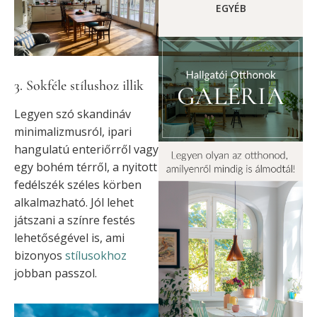
EGYÉB
3. Sokféle stílushoz illik
Legyen szó skandináv
minimalizmusról, ipari
hangulatú enteriőrről vagy
egy bohém térről, a nyitott
fedélszék széles körben
alkalmazható. Jól lehet
játszani a színre festés
lehetőségével is, ami
bizonyos
stílusokhoz
jobban passzol.