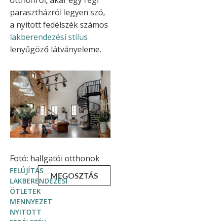
otthonról, akár egy régi
parasztházról legyen szó,
a nyitott fedélszék számos
lakberendezési stílus
lenyűgöző látványeleme.
Fotó: hallgatói otthonok
FELÚJÍTÁS
MEGOSZTÁS
LAKBERENDEZÉSI
ÖTLETEK
MENNYEZET
NYITOTT