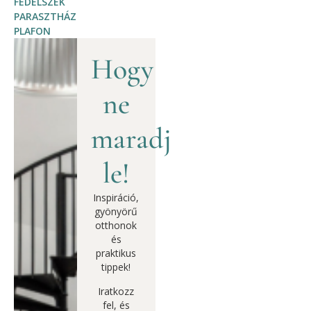
FEDÉLSZÉK
PARASZTHÁZ
PLAFON
Hogy
ne
maradj
le!
Inspiráció,
gyönyörű
otthonok
és
praktikus
tippek!
Iratkozz
fel, és