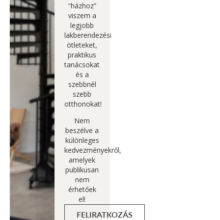
“házhoz”
viszem a
legjobb
lakberendezési
ötleteket,
praktikus
tanácsokat
és a
szebbnél
szebb
otthonokat!
Nem
beszélve a
különleges
kedvezményekről,
amelyek
publikusan
nem
érhetőek
el!
FELIRATKOZÁS