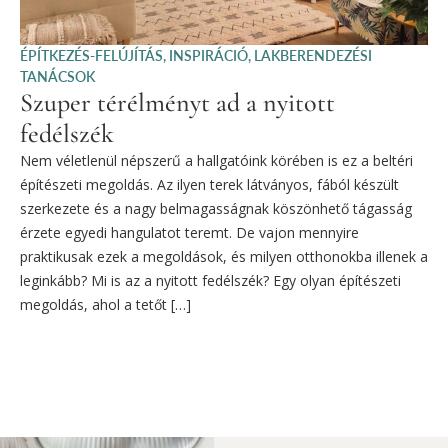
ÉPÍTKEZÉS-FELÚJÍTÁS
,
INSPIRÁCIÓ
,
LAKBERENDEZÉSI
TANÁCSOK
Szuper térélményt ad a nyitott
fedélszék
Nem véletlenül népszerű a hallgatóink körében is ez a beltéri
építészeti megoldás. Az ilyen terek látványos, fából készült
szerkezete és a nagy belmagasságnak köszönhető tágasság
érzete egyedi hangulatot teremt. De vajon mennyire
praktikusak ezek a megoldások, és milyen otthonokba illenek a
leginkább? Mi is az a nyitott fedélszék? Egy olyan építészeti
megoldás, ahol a tetőt […]