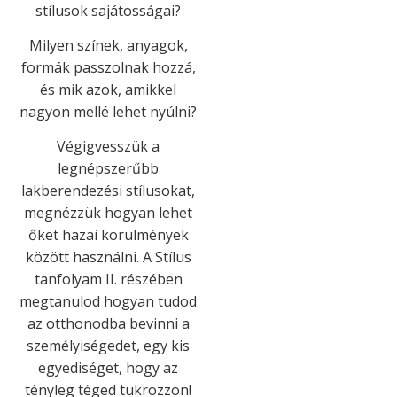
stílusok sajátosságai?
Milyen színek, anyagok,
formák passzolnak hozzá,
és mik azok, amikkel
nagyon mellé lehet nyúlni?
Végigvesszük a
legnépszerűbb
lakberendezési stílusokat,
megnézzük hogyan lehet
őket hazai körülmények
között használni. A Stílus
tanfolyam II. részében
megtanulod hogyan tudod
az otthonodba bevinni a
személyiségedet, egy kis
egyediséget, hogy az
tényleg téged tükrözzön!