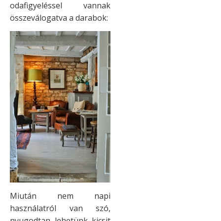
odafigyeléssel vannak
összeválogatva a darabok:
Miután nem napi
használatról van szó,
nyugodtan lehetünk kicsit