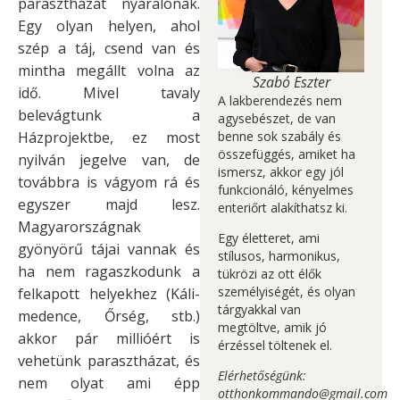
parasztházat nyaralónak.
Egy olyan helyen, ahol
szép a táj, csend van és
mintha megállt volna az
Szabó Eszter
idő. Mivel tavaly
A lakberendezés nem
belevágtunk a
agysebészet, de van
Házprojektbe, ez most
benne sok szabály és
összefüggés, amiket ha
nyilván jegelve van, de
ismersz, akkor egy jól
továbbra is vágyom rá és
funkcionáló, kényelmes
egyszer majd lesz.
enteriőrt alakíthatsz ki.
Magyarországnak
Egy életteret, ami
gyönyörű tájai vannak és
stílusos, harmonikus,
ha nem ragaszkodunk a
tükrözi az ott élők
személyiségét, és olyan
felkapott helyekhez (Káli-
tárgyakkal van
medence, Őrség, stb.)
megtöltve, amik jó
akkor pár millióért is
érzéssel töltenek el.
vehetünk parasztházat, és
Elérhetőségünk:
nem olyat ami épp
otthonkommando@gmail.com