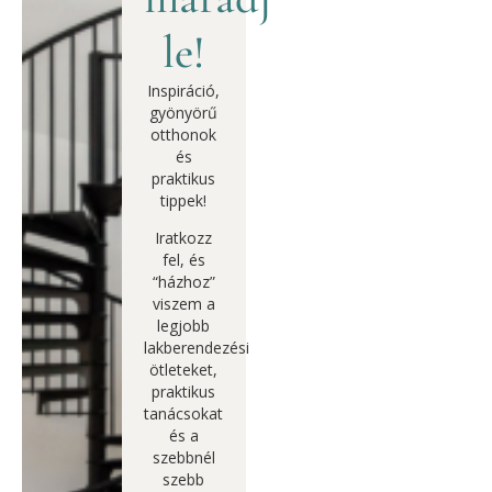
le!
Inspiráció,
gyönyörű
otthonok
és
praktikus
tippek!
Iratkozz
fel, és
“házhoz”
viszem a
legjobb
lakberendezési
ötleteket,
praktikus
tanácsokat
és a
szebbnél
szebb