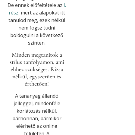
De ennek előfeltétele az
I.
rész
, mert az alapokat itt
tanulod meg, ezek nélkül
nem fogsz tudni
boldogulni a következő
szinten.
Minden megtanítok a
stílus tanfolyamon, ami
ehhez szükséges. Rizsa
nélkül, egyszerűen és
érthetően!
A tananyag állandó
jelleggel, mindenféle
korlátozás nélkül,
bárhonnan, bármikor
elérhető az online
felületen. A