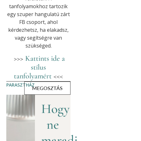
tanfolyamokhoz tartozik
egy szuper hangulatú zárt
FB csoport, ahol
kérdezhetsz, ha elakadsz,
vagy segítségre van
szükséged.
>>>
Kattints ide a
stílus
tanfolyamért
<<<
PARASZTHÁZ
MEGOSZTÁS
Hogy
ne
maradj