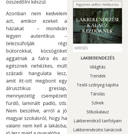
összedőlni készül.
Azonban nem kedvelem
azt, amikor ezeket a
házakat – mondván
legyen autentikus –
telezsúfolják régi
bútorokkal, köcsögöket
aggatnak a falra és az
LAKBERENDEZÉS
egésznek nehézkes, múlt
Világítás
századi hangulata lesz,
Trendek
amit itt-ott megbont egy
Textil-szőnyeg-tapéta
álrusztikus greslap,
Tárolás
mennyezetig csempézett
fürdő, laminált padló, stb.
Színek
Nem beszélve, arról a jó
Stíluskalauz
magyar szokásról, hogy ha
Lakberendező tanfolyam
valami nem kell a lakásba,
Lakberendezési tanácsok
jó lesz majd a nyaralóba…