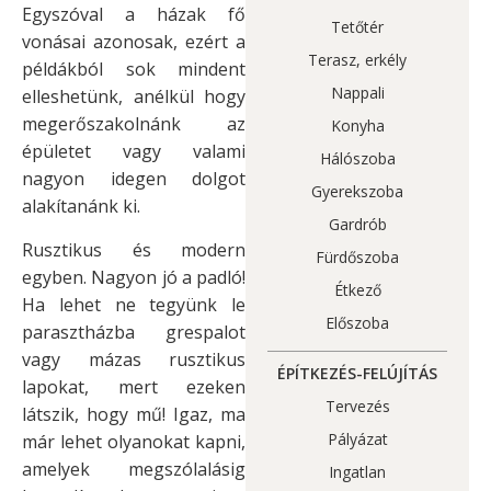
Egyszóval a házak fő
Tetőtér
vonásai azonosak, ezért a
Terasz, erkély
példákból sok mindent
Nappali
elleshetünk, anélkül hogy
megerőszakolnánk az
Konyha
épületet vagy valami
Hálószoba
nagyon idegen dolgot
Gyerekszoba
alakítanánk ki.
Gardrób
Rusztikus és modern
Fürdőszoba
egyben. Nagyon jó a padló!
Étkező
Ha lehet ne tegyünk le
Előszoba
parasztházba grespalot
vagy mázas rusztikus
ÉPÍTKEZÉS-FELÚJÍTÁS
lapokat, mert ezeken
Tervezés
látszik, hogy mű! Igaz, ma
Pályázat
már lehet olyanokat kapni,
amelyek megszólalásig
Ingatlan