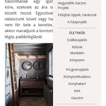
hasonlítanak egy igaz
Hegyvidéki Garzon
kőre, ezeknek az ára is
Projekt
közelít hozzá. Egyszóval
Felújítás tippek, tanácsok
válasszunk követ vagy ha
A házprojekt
nem fér bele a keretbe,
akkor maradjunk a bontott
ÉLETMÓD
tégla, padlástéglánál.
Szállásajánló
Rólunk
Munkáim
Könyveim
Programajánló
Környezettudatos
Konyhakert
Kert
Gasztro