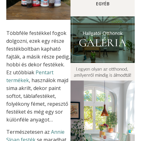
EGYÉB
Többféle festékkel fogok
dolgozni, ezek egy része
festékboltban kapható
fajták, a másik része pedig,
hobbi és dekor festékek.
Ez utóbbiak
Pentart
termékek
, használok majd
sima akrilt, dekor paint
softot, táblafestéket,
folyékony fémet, repesztő
festéket és még egy sor
különféle anyagot…
Természetesen az
Annie
Sloan festék
se maradhat