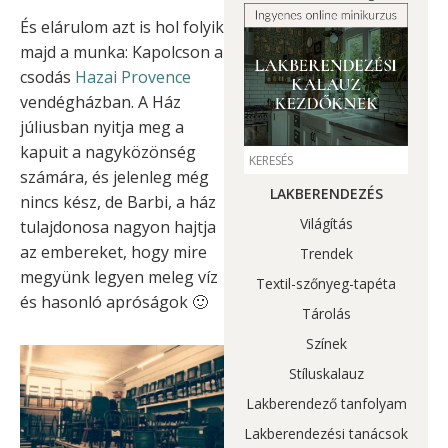
És elárulom azt is hol folyik
majd a munka: Kapolcson a
csodás
Hazai Provence
vendégházban. A Ház
júliusban nyitja meg a
kapuit a nagyközönség
számára, és jelenleg még
LAKBERENDEZÉS
nincs kész, de Barbi, a ház
Világítás
tulajdonosa nagyon hajtja
az embereket, hogy mire
Trendek
megyünk legyen meleg víz
Textil-szőnyeg-tapéta
és hasonló apróságok 🙂
Tárolás
Színek
Stíluskalauz
Lakberendező tanfolyam
Lakberendezési tanácsok