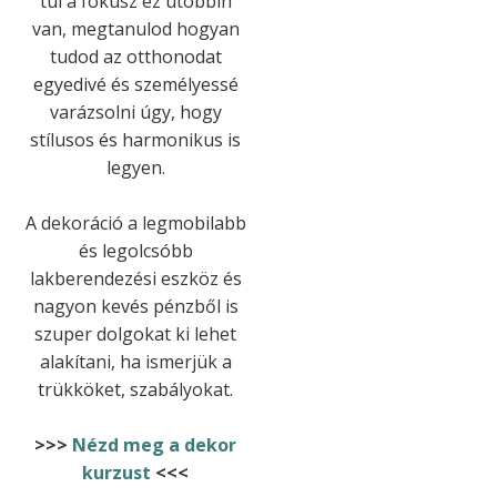
túl a fókusz ez utóbbin
van, megtanulod hogyan
tudod az otthonodat
egyedivé és személyessé
varázsolni úgy, hogy
stílusos és harmonikus is
legyen.
A dekoráció a legmobilabb
és legolcsóbb
lakberendezési eszköz és
nagyon kevés pénzből is
szuper dolgokat ki lehet
alakítani, ha ismerjük a
trükköket, szabályokat.
>>>
Nézd meg a dekor
kurzust
<<<