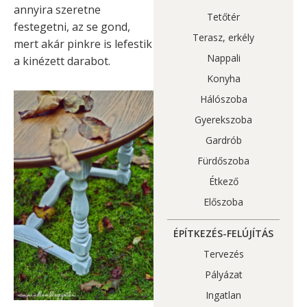
annyira szeretne
Tetőtér
festegetni, az se gond,
Terasz, erkély
mert akár pinkre is lefestik
Nappali
a kinézett darabot.
Konyha
Hálószoba
Gyerekszoba
Gardrób
Fürdőszoba
Étkező
Előszoba
ÉPÍTKEZÉS-FELÚJÍTÁS
Tervezés
Pályázat
Ingatlan