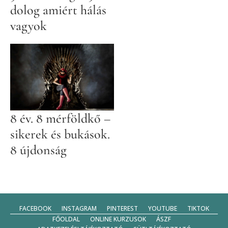
dolog amiért hálás
vagyok
8 év. 8 mérföldkő –
sikerek és bukások.
8 újdonság
FACEBOOK
INSTAGRAM
PINTEREST
YOUTUBE
TIKTOK
FŐOLDAL
ONLINE KURZUSOK
ÁSZF