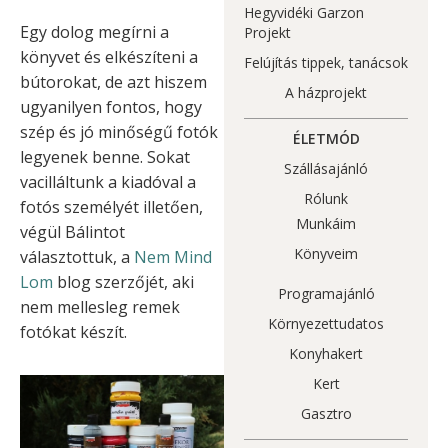
Hegyvidéki Garzon
Egy dolog megírni a
Projekt
könyvet és elkészíteni a
Felújítás tippek, tanácsok
bútorokat, de azt hiszem
A házprojekt
ugyanilyen fontos, hogy
szép és jó minőségű fotók
ÉLETMÓD
legyenek benne. Sokat
Szállásajánló
vacilláltunk a kiadóval a
Rólunk
fotós személyét illetően,
Munkáim
végül Bálintot
Könyveim
választottuk, a
Nem Mind
Lom
blog szerzőjét, aki
Programajánló
nem mellesleg remek
Környezettudatos
fotókat készít.
Konyhakert
Kert
Gasztro