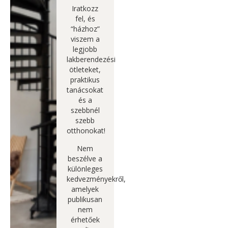
Iratkozz
fel, és
“házhoz”
viszem a
legjobb
lakberendezési
ötleteket,
praktikus
tanácsokat
és a
szebbnél
szebb
otthonokat!
Nem
beszélve a
különleges
kedvezményekről,
amelyek
publikusan
nem
érhetőek