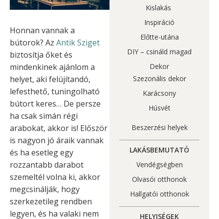
Kislakás
Inspiráció
Honnan vannak a
Előtte-utána
bútorok? Az
Antik Sziget
DIY – csináld magad
biztosítja őket és
mindenkinek ajánlom a
Dekor
helyet, aki felújítandó,
Szezonális dekor
lefesthető, tuningolható
Karácsony
bútort keres… De persze
Húsvét
ha csak simán régi
arabokat, akkor is! Először
Beszerzési helyek
is nagyon jó áraik vannak
LAKÁSBEMUTATÓ
és ha esetleg egy
rozzantabb darabot
Vendégségben
szemeltél volna ki, akkor
Olvasói otthonok
megcsinálják, hogy
Hallgatói otthonok
szerkezetileg rendben
legyen, és ha valaki nem
HELYISÉGEK