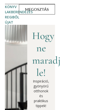
KÖNYV
MEGOSZTÁS
LAKBERENDEZÉS
REGIBŐL
ÚJAT
Hogy
ne
maradj
le!
Inspiráció,
gyönyörű
otthonok
és
praktikus
tippek!