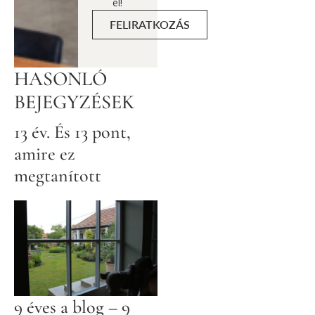
el!
FELIRATKOZÁS
HASONLÓ
BEJEGYZÉSEK
13 év. És 13 pont,
amire ez
megtanított
9 éves a blog – 9