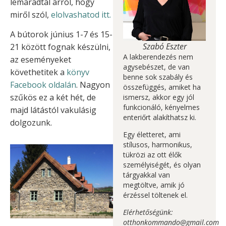
lemaradtál arról, hogy
miről szól,
elolvashatod itt.
A bútorok június 1-7 és 15-
Szabó Eszter
21 között fognak készülni,
A lakberendezés nem
az eseményeket
agysebészet, de van
követhetitek a
könyv
benne sok szabály és
Facebook oldalán
. Nagyon
összefüggés, amiket ha
szűkös ez a két hét, de
ismersz, akkor egy jól
funkcionáló, kényelmes
majd látástól vakulásig
enteriőrt alakíthatsz ki.
dolgozunk.
Egy életteret, ami
stílusos, harmonikus,
tükrözi az ott élők
személyiségét, és olyan
tárgyakkal van
megtöltve, amik jó
érzéssel töltenek el.
Elérhetőségünk:
otthonkommando@gmail.com