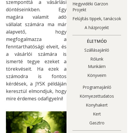
szemponttá a vásárlási
Hegyvidéki Garzon
döntéseinkben. Egy
Projekt
magára valamit adó
Felújítás tippek, tanácsok
vállalat számára ma már
A házprojekt
alapvető, hogy
megfogalmazza a
ÉLETMÓD
fenntarthatósági elveit, és
Szállásajánló
a vásárlói számára is
Rólunk
ismerté tegye ezeket a
Munkáim
törekvéseit. Ha ezek a
Könyveim
számodra is fontos
kérdések, a JYSK példáján
Programajánló
keresztül elmondjuk, hogy
Környezettudatos
mire érdemes odafigyelni!
Konyhakert
Kert
Gasztro