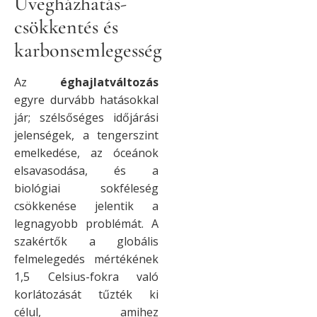
Üvegházhatás-
csökkentés és
karbonsemlegesség
Az
éghajlatváltozás
egyre durvább hatásokkal
jár; szélsőséges időjárási
jelenségek, a tengerszint
emelkedése, az óceánok
elsavasodása, és a
biológiai sokféleség
csökkenése jelentik a
legnagyobb problémát. A
szakértők a globális
felmelegedés mértékének
1,5 Celsius-fokra való
korlátozását tűzték ki
célul, amihez