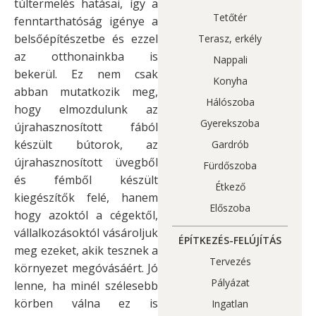
túltermelés hatásai, így a
Tetőtér
fenntarthatóság igénye a
belsőépítészetbe és ezzel
Terasz, erkély
az otthonainkba is
Nappali
bekerül. Ez nem csak
Konyha
abban mutatkozik meg,
Hálószoba
hogy elmozdulunk az
Gyerekszoba
újrahasznosított fából
készült bútorok, az
Gardrób
újrahasznosított üvegből
Fürdőszoba
és fémből készült
Étkező
kiegészítők felé, hanem
Előszoba
hogy azoktól a cégektől,
vállalkozásoktól vásároljuk
ÉPÍTKEZÉS-FELÚJÍTÁS
meg ezeket, akik tesznek a
Tervezés
környezet megóvásáért. Jó
Pályázat
lenne, ha minél szélesebb
körben válna ez is
Ingatlan