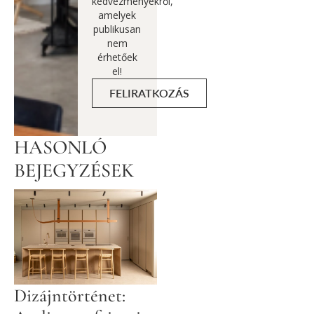
kedvezményekről,
amelyek
publikusan
nem
érhetőek
el!
FELIRATKOZÁS
HASONLÓ
BEJEGYZÉSEK
Dizájntörténet: