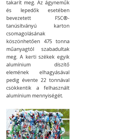
takarít meg. Az ágyneműk
és lepedők esetében
bevezetett FSC®-
tanúsítványú karton
csomagolásának
köszönhetően 475 tonna
műanyagtól szabadultak
meg. A kerti székek egyik
alumínium díszítő
elemének elhagyásával
pedig évente 22 tonnával
csökkentik a felhasznált
alumínium mennyiségét.