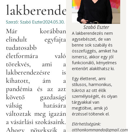
lakberendezésben?
Szerző: Szabó Eszter
2024.05.30.
Szabó Eszter
Már korábban
A lakberendezés nem
elindult egyfajta
agysebészet, de van
benne sok szabály és
tudatosabb
összefüggés, amiket ha
életformára való
ismersz, akkor egy jól
törekvés, ami a
funkcionáló, kényelmes
enteriőrt alakíthatsz ki.
lakberendezésre is
Egy életteret, ami
kihatott, ám a
stílusos, harmonikus,
pandémia és az azt
tükrözi az ott élők
követő gazdasági
személyiségét, és olyan
tárgyakkal van
válság hatására
megtöltve, amik jó
változtak meg igazán
érzéssel töltenek el.
a vásárlási szokásaink.
Elérhetőségünk:
Ahogy növekszik a
otthonkommando@gmail.com