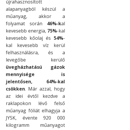
újrahasznosított
alapanyagból készül a
műanyag, akkor a
folyamat során
46%-k
al
kevesebb energia,
75%
-kal
kevesebb kőolaj és
54%
-
kal kevesebb víz kerül
felhasználásra, és a
levegőbe kerülő
üvegházhatású gázok
mennyisége is
jelentősen, 64%-kal
csökken
. Már azzal, hogy
az idei évtől kezdve a
raklapokon lévő felső
műanyag fóliát elhagyja a
JYSK, évente 920 000
kilogramm műanyagot