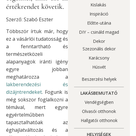
Kislakás
értékrendet követik.
Inspiráció
Szerző: Szabó Eszter
Előtte-utána
Többször írtuk már, hogy
DIY – csináld magad
ez a vásárlói tudatosság és
Dekor
a fenntartható és
Szezonális dekor
természetközeli
Karácsony
alapanyagok iránti igény
Húsvét
egyre jobban
meghatározza a
Beszerzési helyek
lakberendezési és
dizájntrendeket
. Fogunk is
LAKÁSBEMUTATÓ
még sokszor foglalkozni a
Vendégségben
témával, mert egyre
Olvasói otthonok
egyértelműbben
Hallgatói otthonok
tapasztalhatóak az
éghajlatváltozás és a
HELYISÉGEK