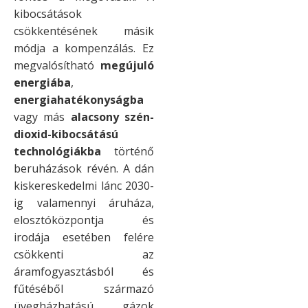
kibocsátások
csökkentésének másik
módja a kompenzálás. Ez
megvalósítható
megújuló
energiába
,
energiahatékonyságba
vagy más
alacsony szén-
dioxid-kibocsátású
technológiákba
történő
beruházások révén. A dán
kiskereskedelmi lánc 2030-
ig valamennyi áruháza,
elosztóközpontja és
irodája esetében felére
csökkenti az
áramfogyasztásból és
fűtéséből származó
üvegházhatású gázok