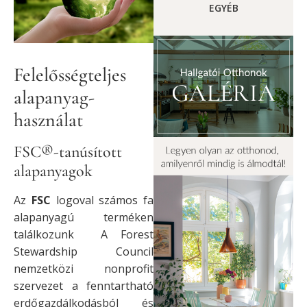
EGYÉB
Felelősségteljes
alapanyag-
használat
FSC®-tanúsított
alapanyagok
Az
FSC
logoval számos fa
alapanyagú terméken
találkozunk A Forest
Stewardship Council
nemzetközi nonprofit
szervezet a fenntartható
erdőgazdálkodásból és