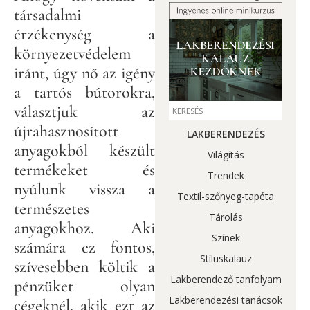
társadalmi
érzékenység a
környezetvédelem
iránt, úgy nő az igény
a tartós bútorokra,
választjuk az
újrahasznosított
LAKBERENDEZÉS
anyagokból készült
Világítás
termékeket és
Trendek
nyúlunk vissza a
Textil-szőnyeg-tapéta
természetes
Tárolás
anyagokhoz. Aki
Színek
számára ez fontos,
Stíluskalauz
szívesebben költik a
Lakberendező tanfolyam
pénzüket olyan
Lakberendezési tanácsok
cégeknél, akik ezt az