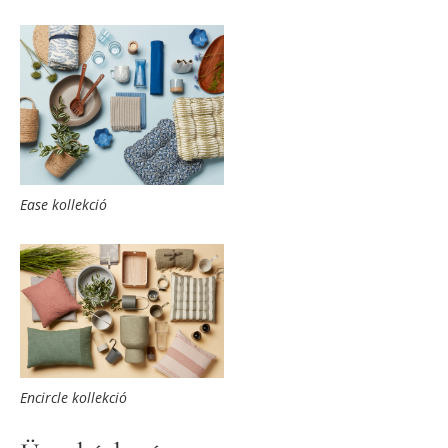
Ease kollekció
Encircle kollekció