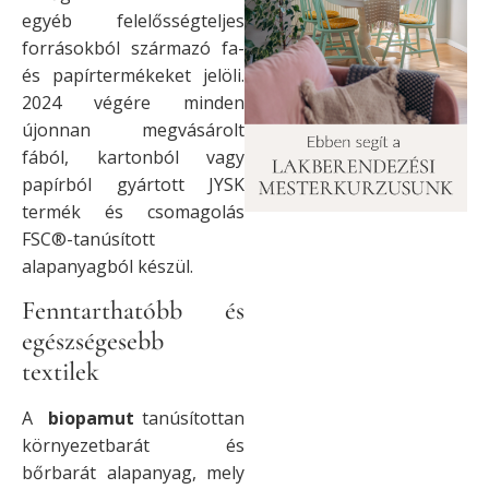
egyéb felelősségteljes
forrásokból származó fa-
és papírtermékeket jelöli.
2024 végére minden
újonnan megvásárolt
fából, kartonból vagy
papírból gyártott JYSK
termék és csomagolás
FSC®-tanúsított
alapanyagból készül.
Fenntarthatóbb és
egészségesebb
textilek
A
biopamut
tanúsítottan
környezetbarát és
bőrbarát alapanyag, mely