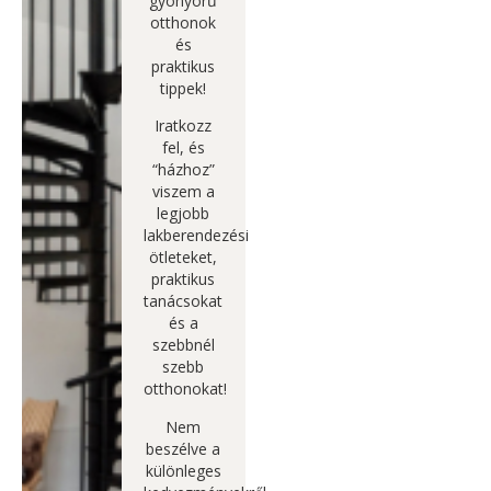
gyönyörű
otthonok
és
praktikus
tippek!
Iratkozz
fel, és
“házhoz”
viszem a
legjobb
lakberendezési
ötleteket,
praktikus
tanácsokat
és a
szebbnél
szebb
otthonokat!
Nem
beszélve a
különleges