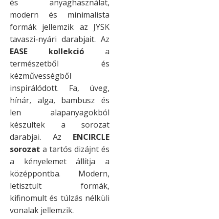
és anyaghasználat,
modern és minimalista
formák jellemzik az JYSK
tavaszi-nyári darabjait. Az
EASE kollekció
a
természetből és
kézművességből
inspirálódott. Fa, üveg,
hínár, alga, bambusz és
len alapanyagokból
készültek a sorozat
darabjai. Az
ENCIRCLE
sorozat
a tartós dizájnt és
a kényelemet állítja a
középpontba. Modern,
letisztult formák,
kifinomult és túlzás nélküli
vonalak jellemzik.