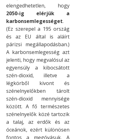
elengedhetetlen, hogy
2050-ig elérjük a
karbonsemlegességet
.
(Ez szerepel a 195 ország
és az EU által is aláírt
párizsi megállapodásban.)
A karbonsemlegesség azt
jelenti, hogy megvalósul az
egyensúly a kibocsátott
szén-dioxid, illetve a
légkörből kivont és
szénelnyelőkben tárolt
szén-dioxid mennyisége
között. A fő természetes
szénelnyelők közé tartozik
a talaj, az erdők és az
óceánok, ezért különösen
fontos a megóvásuk. A