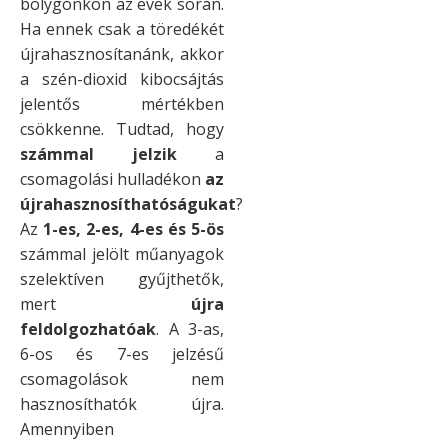
bolygónkon az évek során.
Ha ennek csak a töredékét
újrahasznosítanánk, akkor
a szén-dioxid kibocsájtás
jelentős mértékben
csökkenne. Tudtad, hogy
számmal jelzik
a
csomagolási hulladékon
az
újrahasznosíthatóságukat
?
Az
1-es, 2-es, 4-es és 5-ös
számmal jelölt műanyagok
szelektíven gyűjthetők,
mert
újra
feldolgozhatóak
. A 3-as,
6-os és 7-es jelzésű
csomagolások nem
hasznosíthatók újra.
Amennyiben