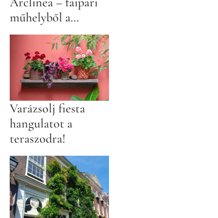
Arclinea – faipari
műhelyből a
prémiumkonyhák
élvonalába
Varázsolj fiesta
hangulatot a
teraszodra!