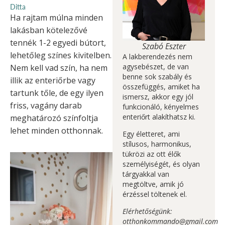
Ditta
Ha rajtam múlna minden
lakásban kötelezővé
tennék 1-2 egyedi bútort,
Szabó Eszter
lehetőleg színes kivitelben.
A lakberendezés nem
agysebészet, de van
Nem kell vad szín, ha nem
benne sok szabály és
illik az enteriőrbe vagy
összefüggés, amiket ha
tartunk tőle, de egy ilyen
ismersz, akkor egy jól
friss, vagány darab
funkcionáló, kényelmes
enteriőrt alakíthatsz ki.
meghatározó színfoltja
lehet minden otthonnak.
Egy életteret, ami
stílusos, harmonikus,
tükrözi az ott élők
személyiségét, és olyan
tárgyakkal van
megtöltve, amik jó
érzéssel töltenek el.
Elérhetőségünk:
otthonkommando@gmail.com