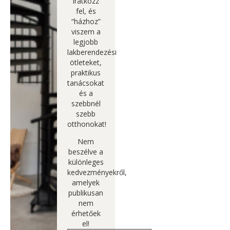
Iratkozz
fel, és
“házhoz”
viszem a
legjobb
lakberendezési
ötleteket,
praktikus
tanácsokat
és a
szebbnél
szebb
otthonokat!
Nem
beszélve a
különleges
kedvezményekről,
amelyek
publikusan
nem
érhetőek
el!