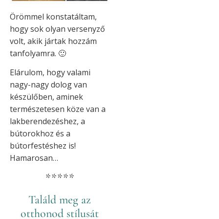
Örömmel konstatáltam,
hogy sok olyan versenyző
volt, akik jártak hozzám
tanfolyamra. 🙂
Elárulom, hogy valami
nagy-nagy dolog van
készülőben, aminek
természetesen köze van a
lakberendezéshez, a
bútorokhoz és a
bútorfestéshez is!
Hamarosan…
*****
Találd meg az
otthonod stílusát