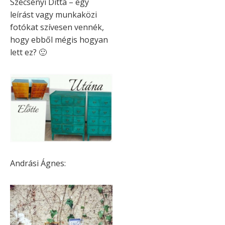
Szécsényi Ditta – egy
leírást vagy munkaközi
fotókat szívesen vennék,
hogy ebből mégis hogyan
lett ez? 🙂
Andrási Ágnes: