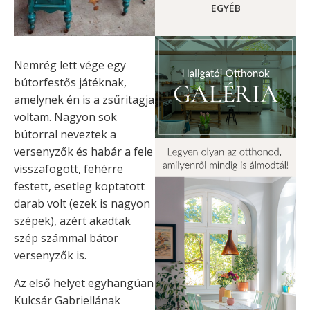
EGYÉB
Nemrég lett vége egy
bútorfestős játéknak,
amelynek én is a zsűritagja
voltam. Nagyon sok
bútorral neveztek a
versenyzők és habár a fele
visszafogott, fehérre
festett, esetleg koptatott
darab volt (ezek is nagyon
szépek), azért akadtak
szép számmal bátor
versenyzők is.
Az első helyet egyhangúan
Kulcsár Gabriellának