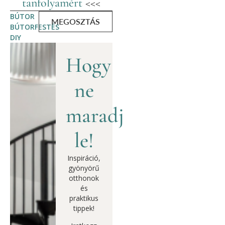
tanfolyamért
<<<
BÚTOR
MEGOSZTÁS
BÚTORFESTÉS
DIY
Hogy
ne
maradj
le!
Inspiráció,
gyönyörű
otthonok
és
praktikus
tippek!