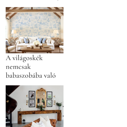
mint gondolnád
A világoskék
nemcsak
babaszobába való