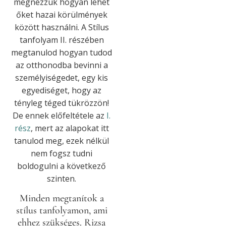
megnézzük hogyan lehet
őket hazai körülmények
között használni. A Stílus
tanfolyam II. részében
megtanulod hogyan tudod
az otthonodba bevinni a
személyiségedet, egy kis
egyediséget, hogy az
tényleg téged tükrözzön!
De ennek előfeltétele az
I.
rész
, mert az alapokat itt
tanulod meg, ezek nélkül
nem fogsz tudni
boldogulni a következő
szinten.
Minden megtanítok a
stílus tanfolyamon, ami
ehhez szükséges. Rizsa