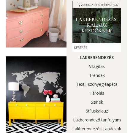
LAKBERENDEZÉS
Világítás
Trendek
Textil-szőnyeg-tapéta
Tárolás
Színek
Stíluskalauz
Lakberendező tanfolyam
Lakberendezési tanácsok