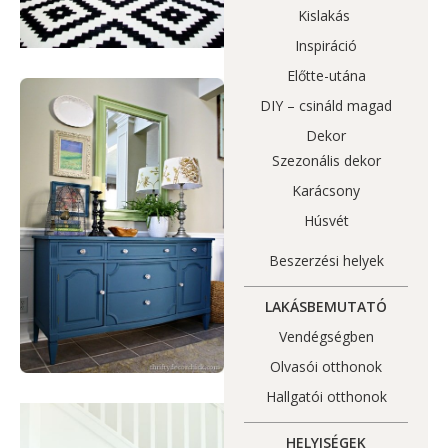
Kislakás
Inspiráció
Előtte-utána
DIY – csináld magad
Dekor
Szezonális dekor
Karácsony
Húsvét
Beszerzési helyek
LAKÁSBEMUTATÓ
Vendégségben
Olvasói otthonok
Hallgatói otthonok
HELYISÉGEK