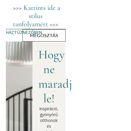
>>>
Kattints ide a
stílus
tanfolyamért
<<<
HÁZTŰZNÉZŐBEN
MEGOSZTÁS
Hogy
ne
maradj
le!
Inspiráció,
gyönyörű
otthonok
és