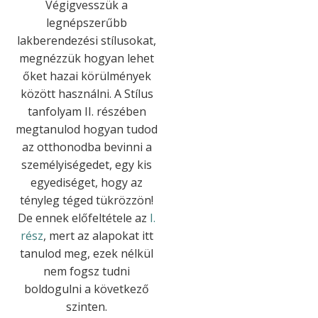
Végigvesszük a
legnépszerűbb
lakberendezési stílusokat,
megnézzük hogyan lehet
őket hazai körülmények
között használni. A Stílus
tanfolyam II. részében
megtanulod hogyan tudod
az otthonodba bevinni a
személyiségedet, egy kis
egyediséget, hogy az
tényleg téged tükrözzön!
De ennek előfeltétele az
I.
rész
, mert az alapokat itt
tanulod meg, ezek nélkül
nem fogsz tudni
boldogulni a következő
szinten.