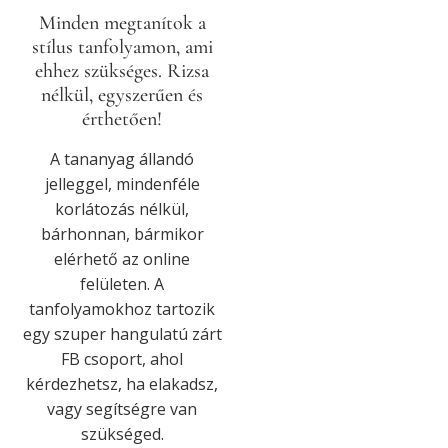
Minden megtanítok a
stílus tanfolyamon, ami
ehhez szükséges. Rizsa
nélkül, egyszerűen és
érthetően!
A tananyag állandó
jelleggel, mindenféle
korlátozás nélkül,
bárhonnan, bármikor
elérhető az online
felületen. A
tanfolyamokhoz tartozik
egy szuper hangulatú zárt
FB csoport, ahol
kérdezhetsz, ha elakadsz,
vagy segítségre van
szükséged.