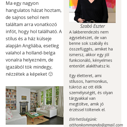
Ma egy nagyon
hangulatos házat hoztam,
de sajnos sehol nem
találtam arra vonatkozó
Szabó Eszter
infót, hogy hol található. A
A lakberendezés nem
agysebészet, de van
stílus és a ház külseje
benne sok szabály és
alapján Angliába, esetleg
összefüggés, amiket ha
valahol a holland-belga
ismersz, akkor egy jól
vonalra helyezném, de
funkcionáló, kényelmes
enteriőrt alakíthatsz ki.
igazából tök mindegy,
nézzétek a képeket 🙂
Egy életteret, ami
stílusos, harmonikus,
tükrözi az ott élők
személyiségét, és olyan
tárgyakkal van
megtöltve, amik jó
érzéssel töltenek el.
Elérhetőségünk:
otthonkommando@gmail.com