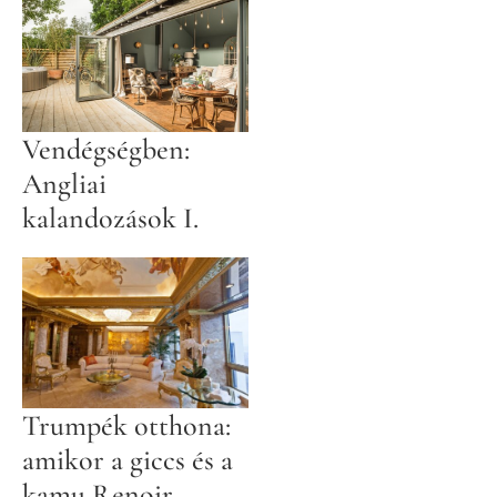
Vendégségben:
Angliai
kalandozások I.
Trumpék otthona:
amikor a giccs és a
kamu Renoir