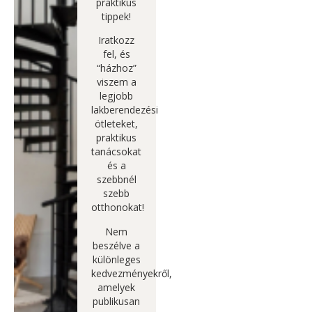
praktikus
tippek!
Iratkozz
fel, és
“házhoz”
viszem a
legjobb
lakberendezési
ötleteket,
praktikus
tanácsokat
és a
szebbnél
szebb
otthonokat!
Nem
beszélve a
különleges
kedvezményekről,
amelyek
publikusan