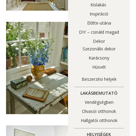
Kislakás
Inspiráció
Előtte-utána
DIY – csináld magad
Dekor
Szezonális dekor
Karácsony
Húsvét
Beszerzési helyek
LAKÁSBEMUTATÓ
Vendégségben
Olvasói otthonok
Hallgatói otthonok
HELYISÉGEK