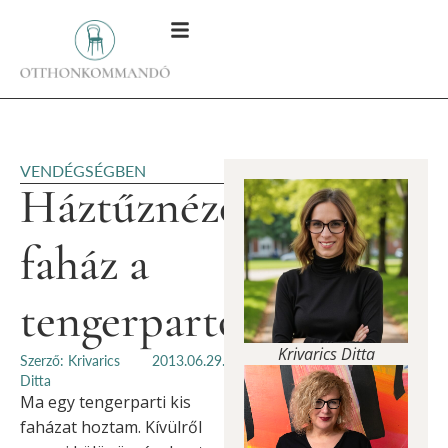
VENDÉGSÉGBEN
Háztűznézőben:
faház a
tengerparton
Krivarics Ditta
Szerző: Krivarics
2013.06.29.
Ditta
Ma egy tengerparti kis
faházat hoztam. Kívülről