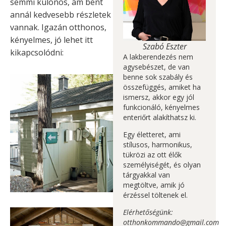
semmi különös, ám bent
annál kedvesebb részletek
vannak. Igazán otthonos,
kényelmes, jó lehet itt
Szabó Eszter
kikapcsolódni:
A lakberendezés nem
agysebészet, de van
benne sok szabály és
összefüggés, amiket ha
ismersz, akkor egy jól
funkcionáló, kényelmes
enteriőrt alakíthatsz ki.
Egy életteret, ami
stílusos, harmonikus,
tükrözi az ott élők
személyiségét, és olyan
tárgyakkal van
megtöltve, amik jó
érzéssel töltenek el.
Elérhetőségünk:
otthonkommando@gmail.com