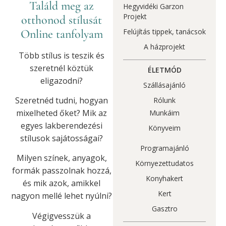
Találd meg az
Hegyvidéki Garzon
Projekt
otthonod stílusát
Online tanfolyam
Felújítás tippek, tanácsok
A házprojekt
Több stílus is teszik és
szeretnél köztük
ÉLETMÓD
eligazodni?
Szállásajánló
Szeretnéd tudni, hogyan
Rólunk
mixelheted őket? Mik az
Munkáim
egyes lakberendezési
Könyveim
stílusok sajátosságai?
Programajánló
Milyen színek, anyagok,
Környezettudatos
formák passzolnak hozzá,
Konyhakert
és mik azok, amikkel
Kert
nagyon mellé lehet nyúlni?
Gasztro
Végigvesszük a