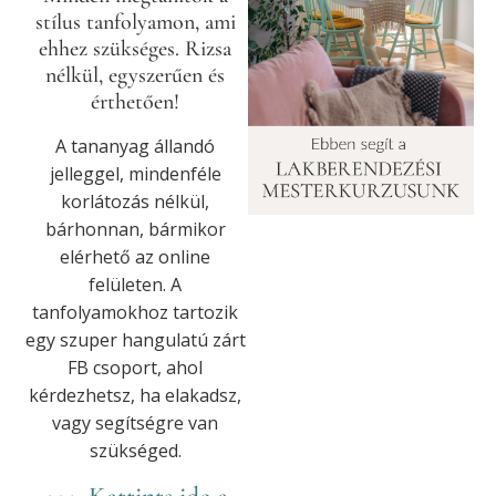
stílus tanfolyamon, ami
ehhez szükséges. Rizsa
nélkül, egyszerűen és
érthetően!
A tananyag állandó
jelleggel, mindenféle
korlátozás nélkül,
bárhonnan, bármikor
elérhető az online
felületen. A
tanfolyamokhoz tartozik
egy szuper hangulatú zárt
FB csoport, ahol
kérdezhetsz, ha elakadsz,
vagy segítségre van
szükséged.