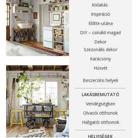
Kislakás
Inspiráció
Előtte-utána
DIY – csináld magad
Dekor
Szezonális dekor
Karácsony
Húsvét
Beszerzési helyek
LAKÁSBEMUTATÓ
Vendégségben
Olvasói otthonok
Hallgatói otthonok
HELYISÉGEK