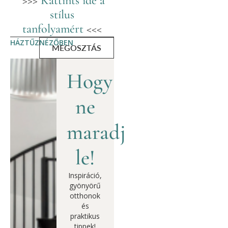
>>>
Kattints ide a
stílus
tanfolyamért
<<<
HÁZTŰZNÉZŐBEN
MEGOSZTÁS
Hogy
ne
maradj
le!
Inspiráció,
gyönyörű
otthonok
és
praktikus
tippek!