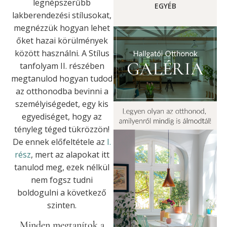
legnépszerűbb
EGYÉB
lakberendezési stílusokat,
megnézzük hogyan lehet
őket hazai körülmények
között használni. A Stílus
tanfolyam II. részében
megtanulod hogyan tudod
az otthonodba bevinni a
személyiségedet, egy kis
egyediséget, hogy az
tényleg téged tükrözzön!
De ennek előfeltétele az
I.
rész
, mert az alapokat itt
tanulod meg, ezek nélkül
nem fogsz tudni
boldogulni a következő
szinten.
Minden megtanítok a