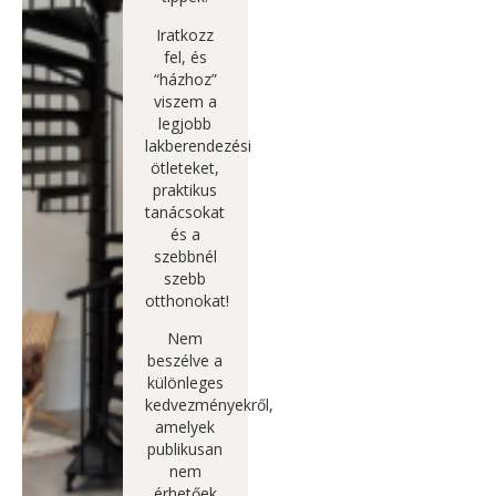
Iratkozz
fel, és
“házhoz”
viszem a
legjobb
lakberendezési
ötleteket,
praktikus
tanácsokat
és a
szebbnél
szebb
otthonokat!
Nem
beszélve a
különleges
kedvezményekről,
amelyek
publikusan
nem
érhetőek