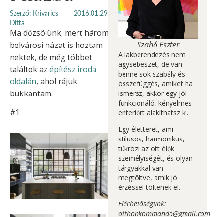
Szerző: Krivarics
2016.01.29.
Ditta
Ma dőzsölünk, mert három
Szabó Eszter
belvárosi házat is hoztam
A lakberendezés nem
nektek, de még többet
agysebészet, de van
találtok az
építész iroda
benne sok szabály és
oldalán
, ahol rájuk
összefüggés, amiket ha
bukkantam.
ismersz, akkor egy jól
funkcionáló, kényelmes
#1
enteriőrt alakíthatsz ki.
Egy életteret, ami
stílusos, harmonikus,
tükrözi az ott élők
személyiségét, és olyan
tárgyakkal van
megtöltve, amik jó
érzéssel töltenek el.
Elérhetőségünk:
otthonkommando@gmail.com