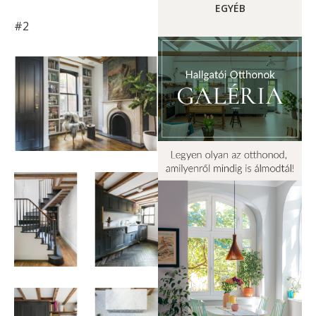
EGYÉB
#2