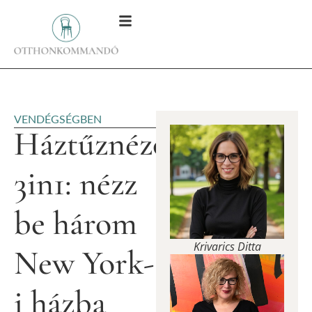
VENDÉGSÉGBEN
Háztűznézőben
3in1: nézz
be három
Krivarics Ditta
New York-
i házba