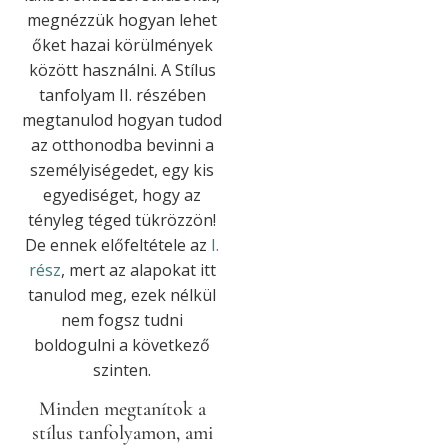
megnézzük hogyan lehet
őket hazai körülmények
között használni. A Stílus
tanfolyam II. részében
megtanulod hogyan tudod
az otthonodba bevinni a
személyiségedet, egy kis
egyediséget, hogy az
tényleg téged tükrözzön!
De ennek előfeltétele az
I.
rész
, mert az alapokat itt
tanulod meg, ezek nélkül
nem fogsz tudni
boldogulni a következő
szinten.
Minden megtanítok a
stílus tanfolyamon, ami