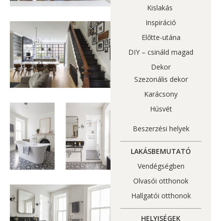
Kislakás
Inspiráció
Előtte-utána
DIY – csináld magad
Dekor
Szezonális dekor
Karácsony
Húsvét
Beszerzési helyek
LAKÁSBEMUTATÓ
Vendégségben
Olvasói otthonok
Hallgatói otthonok
HELYISÉGEK