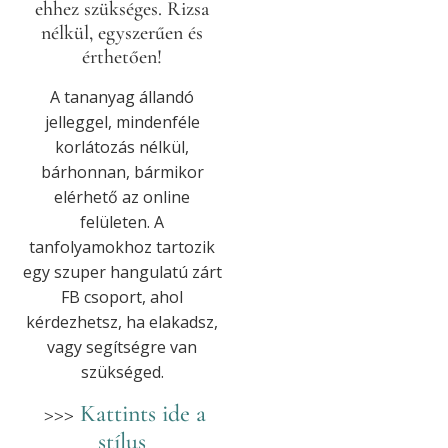
ehhez szükséges. Rizsa
nélkül, egyszerűen és
érthetően!
A tananyag állandó
jelleggel, mindenféle
korlátozás nélkül,
bárhonnan, bármikor
elérhető az online
felületen. A
tanfolyamokhoz tartozik
egy szuper hangulatú zárt
FB csoport, ahol
kérdezhetsz, ha elakadsz,
vagy segítségre van
szükséged.
>>>
Kattints ide a
stílus