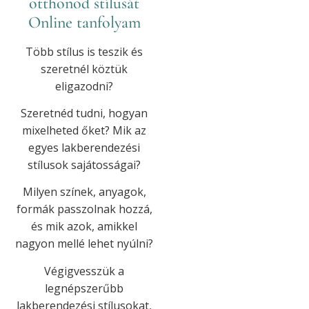
otthonod stílusát
Online tanfolyam
Több stílus is teszik és
szeretnél köztük
eligazodni?
Szeretnéd tudni, hogyan
mixelheted őket? Mik az
egyes lakberendezési
stílusok sajátosságai?
Milyen színek, anyagok,
formák passzolnak hozzá,
és mik azok, amikkel
nagyon mellé lehet nyúlni?
Végigvesszük a
legnépszerűbb
lakberendezési stílusokat,