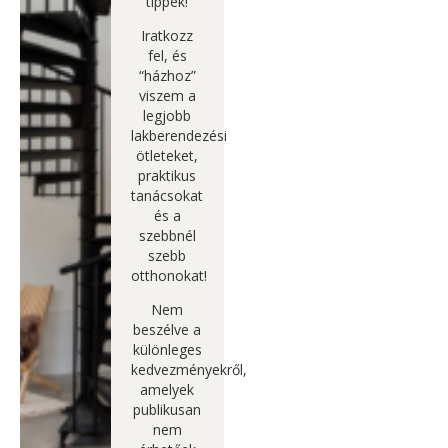
tippek!
Iratkozz
fel, és
“házhoz”
viszem a
legjobb
lakberendezési
ötleteket,
praktikus
tanácsokat
és a
szebbnél
szebb
otthonokat!
Nem
beszélve a
különleges
kedvezményekről,
amelyek
publikusan
nem