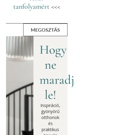
tanfolyamért
<<<
MEGOSZTÁS
Hogy
ne
maradj
le!
Inspiráció,
gyönyörű
otthonok
és
praktikus