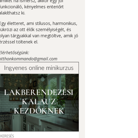
amiket ha ismersz, akkor egy jól
funkcionáló, kényelmes enteriőrt
alakíthatsz ki.
Egy életteret, ami stílusos, harmonikus,
tükrözi az ott élők személyiségét, és
olyan tárgyakkal van megtöltve, amik jó
érzéssel töltenek el.
Elérhetőségünk:
otthonkommando@gmail.com