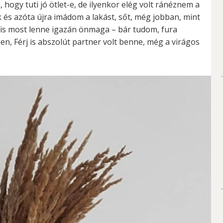
hogy tuti jó ötlet-e, de ilyenkor elég volt ránéznem a
k és azóta újra imádom a lakást, sőt, még jobban, mint
áz is most lenne igazán önmaga – bár tudom, fura
en, Férj is abszolút partner volt benne, még a virágos