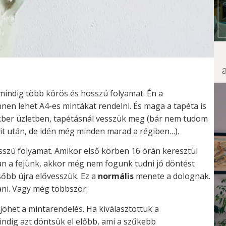
 mindig több körös és hosszú folyamat. Én a
nen lehet A4-es mintákat rendelni. És maga a tapéta is
akber üzletben, tapétásnál vesszük meg (bár nem tudom
xit után, de idén még minden marad a régiben…).
sszú folyamat. Amikor első körben 16 órán keresztül
an a fejünk, akkor még nem fogunk tudni jó döntést
sőbb újra elővesszük. Ez a
normális
menete a dolognak.
szani. Vagy még többször.
öhet a mintarendelés. Ha kiválasztottuk a
Mindig azt döntsük el előbb, ami a szűkebb