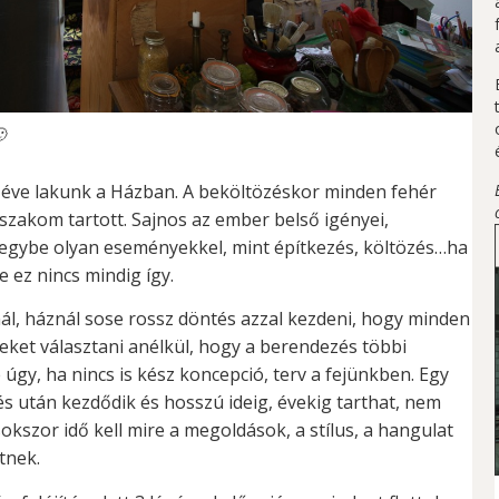

 éve lakunk a Házban. A beköltözéskor minden fehér
szakom tartott. Sajnos az ember belső igényei,
 egybe olyan eseményekkel, mint építkezés, költözés…ha
 ez nincs mindig így.
nál, háznál sose rossz döntés azzal kezdeni, hogy minden
neket választani anélkül, hogy a berendezés többi
úgy, ha nincs is kész koncepció, terv a fejünkben. Egy
s után kezdődik és hosszú ideig, évekig tarthat, nem
kszor idő kell mire a megoldások, a stílus, a hangulat
tnek.