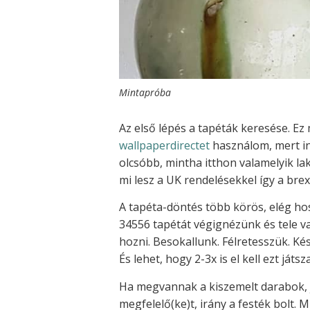
Mintapróba
Az első lépés a tapéták keresése. Ez
wallpaperdirectet
használom, mert in
olcsóbb, mintha itthon valamelyik l
mi lesz a UK rendelésekkel így a bre
A tapéta-döntés több körös, elég ho
34556 tapétát végignézünk és tele v
hozni. Besokallunk. Félretesszük. Ké
És lehet, hogy 2-3x is el kell ezt ját
Ha megvannak a kiszemelt darabok, j
megfelelő(ke)t, irány a festék bolt. 