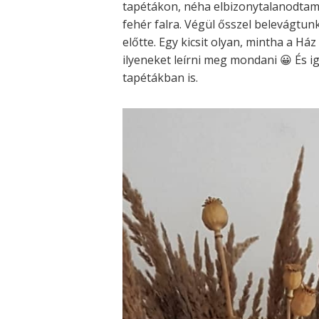
tapétákon, néha elbizonytalanodtam, 
fehér falra. Végül ősszel belevágtun
előtte. Egy kicsit olyan, mintha a H
ilyeneket leírni meg mondani 😀 És ig
tapétákban is.