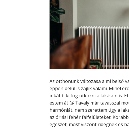
Az otthonunk változása a mi belső vá
éppen belül is zajlik valami. Minél e
inkább ki fog ütközni a lakáson is.
estem át 🙂 Tavaly már tavasszal m
harmóniát, nem szerettem úgy a laká
az óriási fehér falfelületeket. Korá
egészet, most viszont ridegnek és b