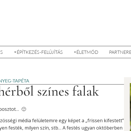
ÉS
ÉPÍTKEZÉS-FELÚJÍTÁS
ÉLETMÓD
PARTNER
NYEG-TAPÉTA
hérből színes falak
posztot… 🙂
össégi média felületemre egy képet a „frissen kifestett”
lyen festék, milyen szín, stb… A festés ugyan októberben