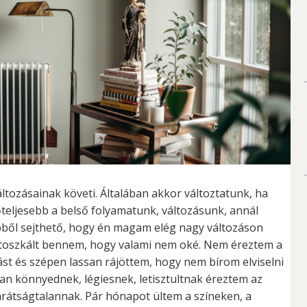
ltozásainak követi. Általában akkor változtatunk, ha
rőteljesebb a belső folyamatunk, változásunk, annál
 Ebből sejthető, hogy én magam elég nagy változáson
otoszkált bennem, hogy valami nem oké. Nem éreztem a
st és szépen lassan rájöttem, hogy nem bírom elviselni
bban könnyednek, légiesnek, letisztultnak éreztem az
arátságtalannak. Pár hónapot ültem a színeken, a