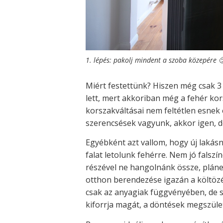
1. lépés: pakolj mindent a szoba közepére 
Miért festettünk? Hiszen még csak 3
lett, mert akkoriban még a fehér kor
korszakváltásai nem feltétlen esnek
szerencsések vagyunk, akkor igen, de
Egyébként azt vallom, hogy új lakás
falat letolunk fehérre. Nem jó falszí
részével ne hangolnánk össze, pláne 
otthon berendezése igazán a költözé
csak az anyagiak függvényében, de so
kiforrja magát, a döntések megszüle