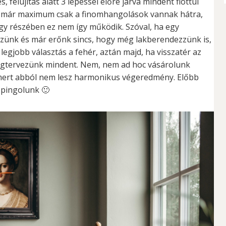
, felújítás alatt 3 lépéssel előre járva mindent flottul
n már maximum csak a finomhangolások vannak hátra,
gy részében ez nem így működik. Szóval, ha egy
énzünk és már erőnk sincs, hogy még lakberendezzünk is,
 legjobb választás a fehér, aztán majd, ha visszatér az
egtervezünk mindent. Nem, nem ad hoc vásárolunk
mert abból nem lesz harmonikus végeredmény. Előbb
ppingolunk 🙂