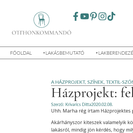
FŐOLDAL
LAKÁSBEMUTATÓ
LAKBERENDEZ
A HÁZPROJEKT
,
SZÍNEK
,
TEXTIL-SZŐ
Házprojekt: fe
Szerző: Krivarics Ditta
2020.02.08.
Uhh. Marha rég írtam Házprojektes 
Akárhányszor kiteszek valamelyik köz
lakásról, mindig jön kérdés, hogy mi