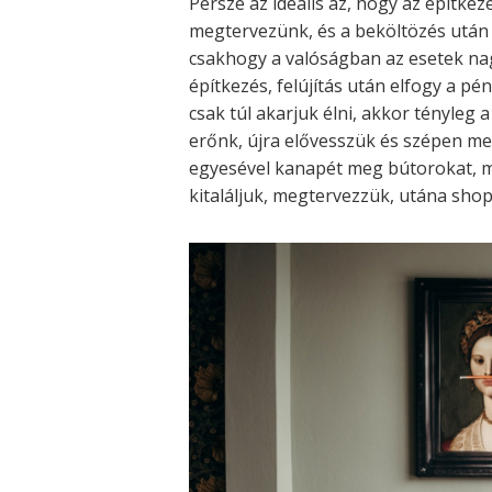
Persze az ideális az, hogy az építkezés
megtervezünk, és a beköltözés utá
csakhogy a valóságban az esetek na
építkezés, felújítás után elfogy a p
csak túl akarjuk élni, akkor tényleg a
erőnk, újra elővesszük és szépen m
egyesével kanapét meg bútorokat, 
kitaláljuk, megtervezzük, utána sho