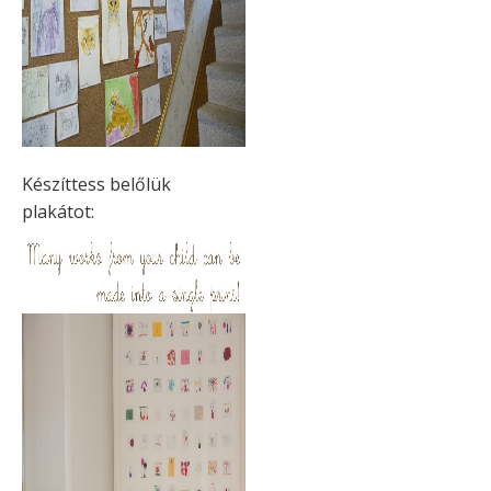
Készíttess belőlük
plakátot: