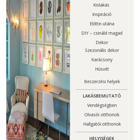
Kislakás
Inspiráció
Előtte-utána
DIY – csináld magad
Dekor
Szezonális dekor
Karácsony
Húsvét
Beszerzési helyek
LAKÁSBEMUTATÓ
Vendégségben
Olvasói otthonok
Hallgatói otthonok
HELYISÉGEK