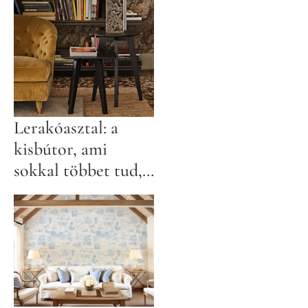
Lerakóasztal: a
kisbútor, ami
sokkal többet tud,
mint gondolnád