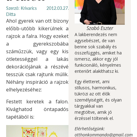
Szerző: Krivarics
2012.03.27.
Ditta
Ahol gyerek van ott bizony
Szabó Eszter
előbb-utóbb kikerülnek a
A lakberendezés nem
rajzok a falra. Hogy ezeket
agysebészet, de van
a gyerekszobába
benne sok szabály és
száműzzük, vagy egy kis
összefüggés, amiket ha
ötletességgel a lakás
ismersz, akkor egy jól
funkcionáló, kényelmes
dekorációjának a részévé
enteriőrt alakíthatsz ki.
tesszük csak rajtunk múlik.
Néhány inspiráció a rajzok
Egy életteret, ami
stílusos, harmonikus,
elhelyezéséhez:
tükrözi az ott élők
személyiségét, és olyan
Festett keretek a falon.
tárgyakkal van
Kivághatod öntapadós
megtöltve, amik jó
tapétából is:
érzéssel töltenek el.
Elérhetőségünk:
otthonkommando@gmail.com