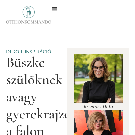
DEKOR
,
INSPIRÁCIÓ
Büszke
szülőknek
avagy
Krivarics Ditta
gyerekrajzok
a falon