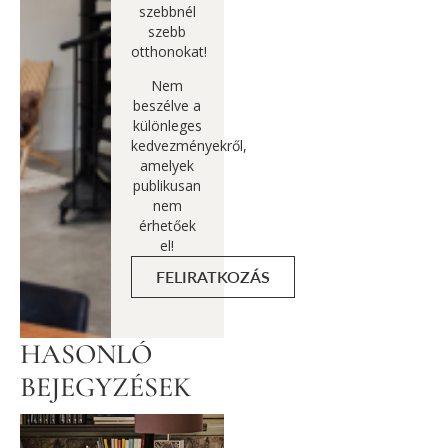
szebbnél
szebb
otthonokat!
Nem
beszélve a
különleges
kedvezményekről,
amelyek
publikusan
nem
érhetőek
el!
FELIRATKOZÁS
HASONLÓ
BEJEGYZÉSEK