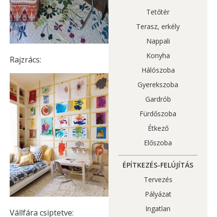
Tetőtér
Terasz, erkély
Nappali
Konyha
Rajzrács:
Hálószoba
Gyerekszoba
Gardrób
Fürdőszoba
Étkező
Előszoba
ÉPÍTKEZÉS-FELÚJÍTÁS
Tervezés
Pályázat
Ingatlan
Vállfára csiptetve: