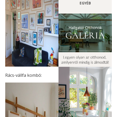
EGYÉB
Rács-vállfa kombó: