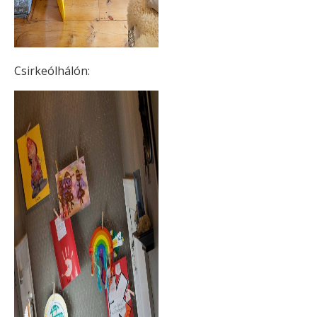
Csirkeólhálón: