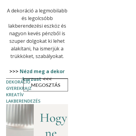
A dekoráció a legmobilabb
és legolcsóbb
lakberendezési eszköz és
nagyon kevés pénzből is
szuper dolgokat ki lehet
alakítani, ha ismerjük a
trükköket, szabályokat.
>>>
Nézd meg a dekor
kurzust
<<<
DEKORÁCIÓ
MEGOSZTÁS
GYEREKRAJZ
KREATÍV
LAKBERENDEZÉS
Hogy
ne