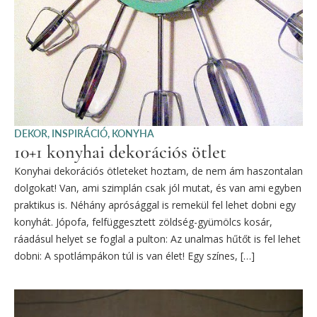
DEKOR
,
INSPIRÁCIÓ
,
KONYHA
10+1 konyhai dekorációs ötlet
Konyhai dekorációs ötleteket hoztam, de nem ám haszontalan
dolgokat! Van, ami szimplán csak jól mutat, és van ami egyben
praktikus is. Néhány aprósággal is remekül fel lehet dobni egy
konyhát. Jópofa, felfüggesztett zöldség-gyümölcs kosár,
ráadásul helyet se foglal a pulton: Az unalmas hűtőt is fel lehet
dobni: A spotlámpákon túl is van élet! Egy színes, […]