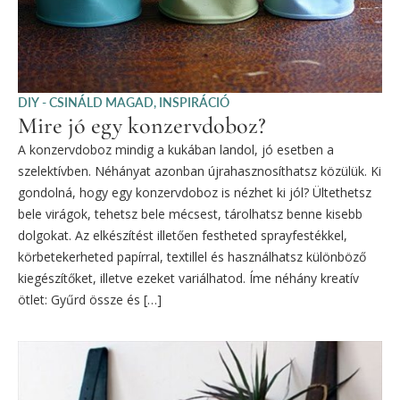
DIY - CSINÁLD MAGAD
,
INSPIRÁCIÓ
Mire jó egy konzervdoboz?
A konzervdoboz mindig a kukában landol, jó esetben a
szelektívben. Néhányat azonban újrahasznosíthatsz közülük. Ki
gondolná, hogy egy konzervdoboz is nézhet ki jól? Ültethetsz
bele virágok, tehetsz bele mécsest, tárolhatsz benne kisebb
dolgokat. Az elkészítést illetően festheted sprayfestékkel,
körbetekerheted papírral, textillel és használhatsz különböző
kiegészítőket, illetve ezeket variálhatod. Íme néhány kreatív
ötlet: Gyűrd össze és […]