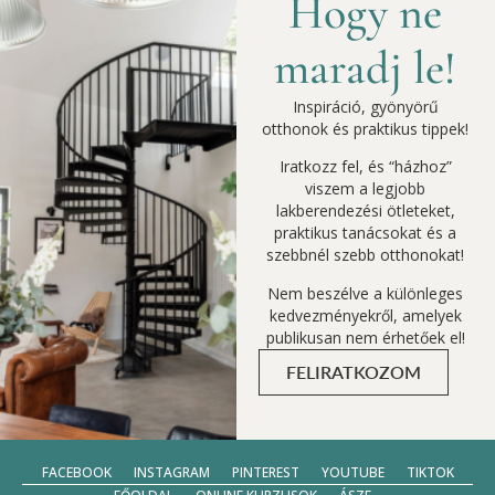
Hogy ne
maradj le!
Inspiráció, gyönyörű
otthonok és praktikus tippek!
Iratkozz fel, és “házhoz”
viszem a legjobb
lakberendezési ötleteket,
praktikus tanácsokat és a
szebbnél szebb otthonokat!
Nem beszélve a különleges
kedvezményekről, amelyek
publikusan nem érhetőek el!
FELIRATKOZOM
FACEBOOK
INSTAGRAM
PINTEREST
YOUTUBE
TIKTOK