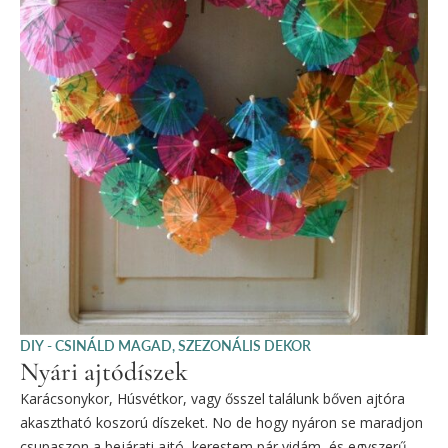
DIY - CSINÁLD MAGAD
,
SZEZONÁLIS DEKOR
Nyári ajtódíszek
Karácsonykor, Húsvétkor, vagy ősszel találunk bőven ajtóra
akasztható koszorú díszeket. No de hogy nyáron se maradjon
csupaszon a bejárati ajtó, kerestem pár vidám, és egyszerű