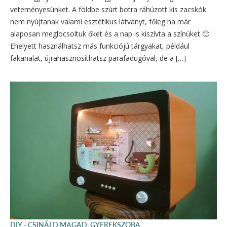
veteményesünket. A földbe szúrt botra ráhúzott kis zacskók
nem nyújtanak valami esztétikus látványt, főleg ha már
alaposan meglocsoltuk őket és a nap is kiszívta a színüket 🙂
Ehelyett használhatsz más funkciójú tárgyakat, például
fakanalat, újrahasznosíthatsz parafadugóval, de a […]
DIY - CSINÁLD MAGAD
,
GYEREKSZOBA