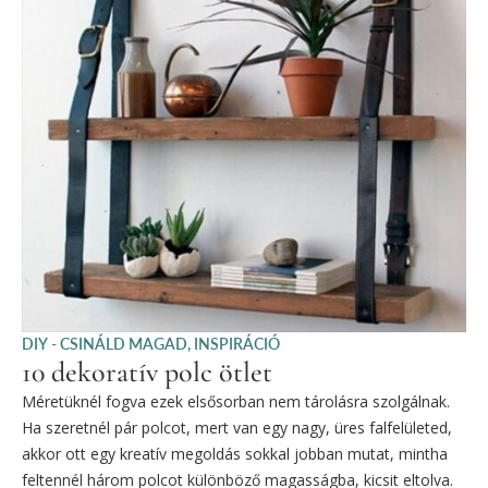
DIY - CSINÁLD MAGAD
,
INSPIRÁCIÓ
10 dekoratív polc ötlet
Méretüknél fogva ezek elsősorban nem tárolásra szolgálnak.
Ha szeretnél pár polcot, mert van egy nagy, üres falfelületed,
akkor ott egy kreatív megoldás sokkal jobban mutat, mintha
feltennél három polcot különböző magasságba, kicsit eltolva.