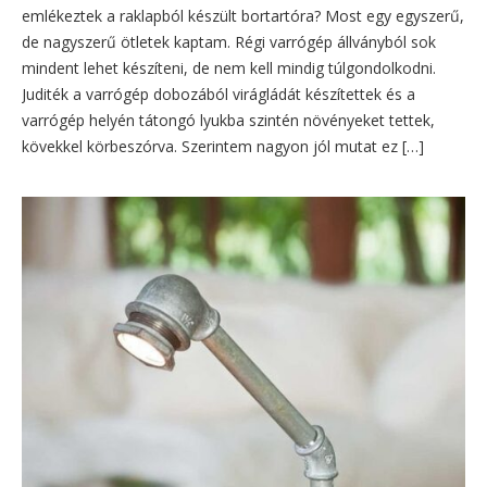
emlékeztek a raklapból készült bortartóra? Most egy egyszerű,
de nagyszerű ötletek kaptam. Régi varrógép állványból sok
mindent lehet készíteni, de nem kell mindig túlgondolkodni.
Juditék a varrógép dobozából virágládát készítettek és a
varrógép helyén tátongó lyukba szintén növényeket tettek,
kövekkel körbeszórva. Szerintem nagyon jól mutat ez […]