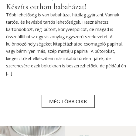
Készíts otthon babaházat!
Több lehetőség is van babaházat házilag gyártani. Vannak
tartós, és kevésbé tartós lehetőségek. Használhatsz
kartondobozt, régi bútort, könyvespolcot, de magad is
összeállíthatsz egy viszonylag egyszerű szerkezetet. A
különböző helyiségeket kitapétázhatod csomagoló papírral,
vagy bármilyen más, szép mintájú papírral. A bútorokat,
kiegészítőket elkészíteni már inkább türelem játék, de
szerencsére ezek boltokban is beszerezhetőek, de például én
[…]
MÉG TÖBB CIKK