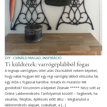
DIY - CSINÁLD MAGAD
,
INSPIRÁCIÓ
Ti küldtétek: varrógéplábból fogas
A tegnapi varrógépes ötlet után Zita küldött nekem képeket,
hogy náluk hogyan lett egy régi varrógép lábból előszoba fal,
egy IKEA-s fogassal karöltve. Kreatív és mutatós! Mit
gondoltok? Köszönöm a képeket Zitának! ***** Nézz szét az
Online Lakberendezési Tanfolyamok között! – Segítenek, ha
vásárlás, felújítás, építkezés előtt állsz – Megtanulod a
lakberendezés alapjait, szabályait, a […]