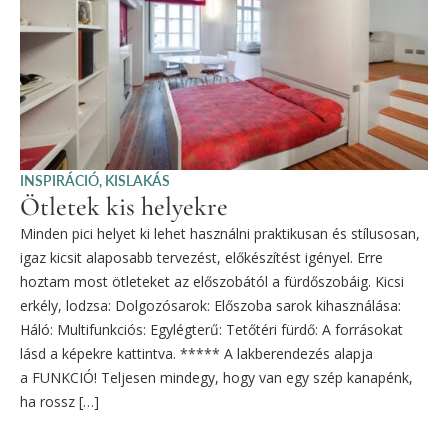
INSPIRÁCIÓ
,
KISLAKÁS
Ötletek kis helyekre
Minden pici helyet ki lehet használni praktikusan és stílusosan,
igaz kicsit alaposabb tervezést, előkészítést igényel. Erre
hoztam most ötleteket az előszobától a fürdőszobáig. Kicsi
erkély, lodzsa: Dolgozósarok: Előszoba sarok kihasználása:
Háló: Multifunkciós: Egylégterű: Tetőtéri fürdő: A forrásokat
lásd a képekre kattintva. ***** A lakberendezés alapja
a FUNKCIÓ! Teljesen mindegy, hogy van egy szép kanapénk,
ha rossz […]