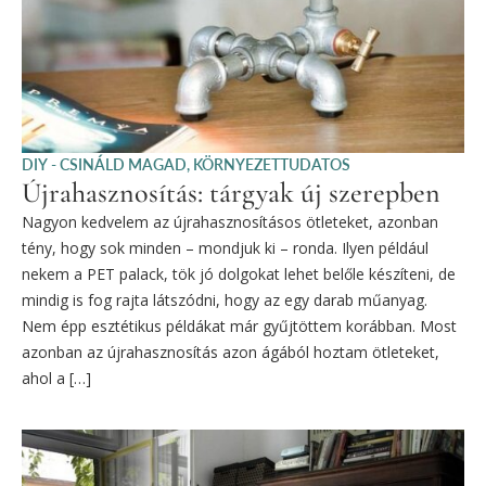
DIY - CSINÁLD MAGAD
,
KÖRNYEZETTUDATOS
Újrahasznosítás: tárgyak új szerepben
Nagyon kedvelem az újrahasznosításos ötleteket, azonban
tény, hogy sok minden – mondjuk ki – ronda. Ilyen például
nekem a PET palack, tök jó dolgokat lehet belőle készíteni, de
mindig is fog rajta látszódni, hogy az egy darab műanyag.
Nem épp esztétikus példákat már gyűjtöttem korábban. Most
azonban az újrahasznosítás azon ágából hoztam ötleteket,
ahol a […]