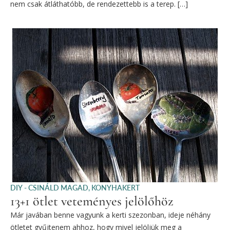
nem csak átláthatóbb, de rendezettebb is a terep. […]
DIY - CSINÁLD MAGAD
,
KONYHAKERT
13+1 ötlet veteményes jelölőhöz
Már javában benne vagyunk a kerti szezonban, ideje néhány
ötletet gyűjtenem ahhoz, hogy mivel jelöljük meg a