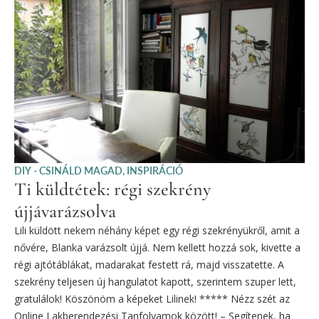
DIY - CSINÁLD MAGAD
,
INSPIRÁCIÓ
Ti küldtétek: régi szekrény
újjávarázsolva
Lili küldött nekem néhány képet egy régi szekrényükről, amit a
nővére, Blanka varázsolt újjá. Nem kellett hozzá sok, kivette a
régi ajtótáblákat, madarakat festett rá, majd visszatette. A
szekrény teljesen új hangulatot kapott, szerintem szuper lett,
gratulálok! Köszönöm a képeket Lilinek! ***** Nézz szét az
Online Lakberendezési Tanfolyamok között! – Segítenek, ha