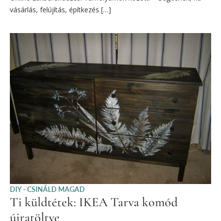
vásárlás, felújítás, építkezés […]
DIY - CSINÁLD MAGAD
Ti küldtétek: IKEA Tarva komód
újratöltve