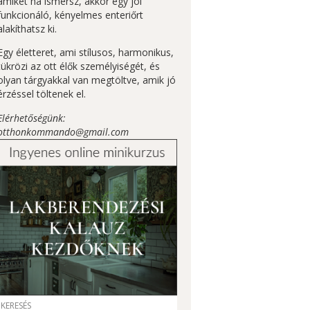
amiket ha ismersz, akkor egy jól
funkcionáló, kényelmes enteriőrt
alakíthatsz ki.
Egy életteret, ami stílusos, harmonikus,
tükrözi az ott élők személyiségét, és
olyan tárgyakkal van megtöltve, amik jó
érzéssel töltenek el.
Elérhetőségünk:
otthonkommando@gmail.com