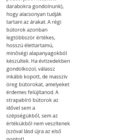
darabokra gondolnunk),
hogy alacsonyan tudják
tartani az árakat. A régi
bútorok azonban
legtöbbször értékes,
hosszú élettartamú,
minőségi alapanyagokból
készültek. Ha évtizedekben
gondolkozol, válassz
inkább kopott, de masszív
öreg bútorokat, amelyeket
érdemes felújítanod. A
strapabíró bútorok az
idővel sem a
szépségükből, sem az
értékükből nem veszítenek
(szóval lásd újra az első
pontot).