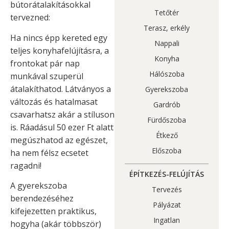
bútorátalakításokkal
Tetőtér
tervezned:
Terasz, erkély
Ha nincs épp kereted egy
Nappali
teljes konyhafelújításra, a
Konyha
frontokat pár nap
Hálószoba
munkával szuperül
átalakíthatod. Látványos a
Gyerekszoba
változás és hatalmasat
Gardrób
csavarhatsz akár a stíluson
Fürdőszoba
is. Ráadásul 50 ezer Ft alatt
Étkező
megúszhatod az egészet,
Előszoba
ha nem félsz ecsetet
ragadni!
ÉPÍTKEZÉS-FELÚJÍTÁS
A gyerekszoba
Tervezés
berendezéséhez
Pályázat
kifejezetten praktikus,
Ingatlan
hogyha (akár többször)