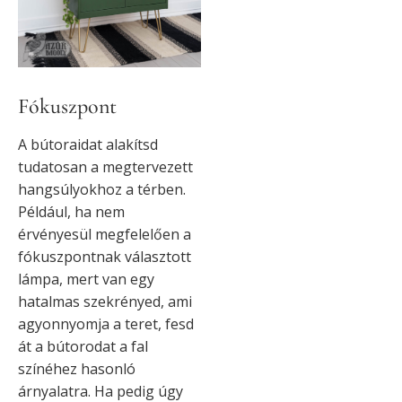
Fókuszpont
A bútoraidat alakítsd
tudatosan a megtervezett
hangsúlyokhoz a térben.
Például, ha nem
érvényesül megfelelően a
fókuszpontnak választott
lámpa, mert van egy
hatalmas szekrényed, ami
agyonnyomja a teret, fesd
át a bútorodat a fal
színéhez hasonló
árnyalatra. Ha pedig úgy