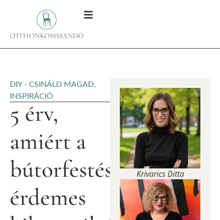
DIY - CSINÁLD MAGAD
,
INSPIRÁCIÓ
5 érv,
amiért a
bútorfestést
Krivarics Ditta
érdemes