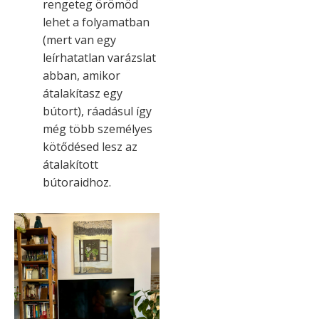
rengeteg örömöd
lehet a folyamatban
(mert van egy
leírhatatlan varázslat
abban, amikor
átalakítasz egy
bútort), ráadásul így
még több személyes
kötődésed lesz az
átalakított
bútoraidhoz.