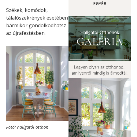
EGYÉB
Székek, komódok,
tálalószekrények esetében
bármikor gondolkodhatsz
az újrafestésben.
Fotó: hallgatói otthon