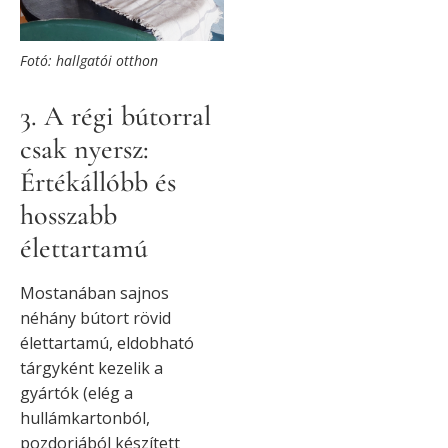
Fotó: hallgatói otthon
3. A régi bútorral
csak nyersz:
Értékállóbb és
hosszabb
élettartamú
Mostanában sajnos
néhány bútort rövid
élettartamú, eldobható
tárgyként kezelik a
gyártók (elég a
hullámkartonból,
pozdorjából készített