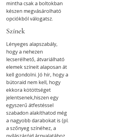
mintha csak a boltokban
készen megvásárolható
opciókból válogatsz.
Színek
Lényeges alapszabály,
hogy a nehezen
lecserélhető, átvariálható
elemek színeit alaposan át
kell gondolni. Jó hír, hogy a
bútoraid nem kell, hogy
ekkora kötöttséget
jelentsenek,hiszen egy
egyszerű átfestéssel
szabadon alakíthatod még
a nagyobb darabokat is (pl.
a szőnyeg színéhez, a
nyílászáróid árnyalatához