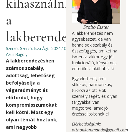
kihasználni
a
Szabó Eszter
lakberendezésben
A lakberendezés nem
agysebészet, de van
benne sok szabály és
Szerző: Szerző: Isza Ági,
2024.10.19.
összefüggés, amiket ha
Azúr Bagoly
ismersz, akkor egy jól
A lakberendezésben
funkcionáló, kényelmes
számos szabály,
enteriőrt alakíthatsz ki.
adottság, lehetőség
Egy életteret, ami
befolyásolja a
stílusos, harmonikus,
végeredményt és
tükrözi az ott élők
személyiségét, és olyan
előfordul, hogy
tárgyakkal van
kompromisszumokat
megtöltve, amik jó
kell kötni. Most egy
érzéssel töltenek el.
olyan témát hoztunk,
Elérhetőségünk:
ami nagyobb
otthonkommando@gmail.com