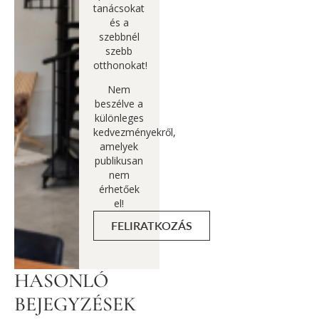
tanácsokat
és a
szebbnél
szebb
otthonokat!
Nem
beszélve a
különleges
kedvezményekről,
amelyek
publikusan
nem
érhetőek
el!
FELIRATKOZÁS
HASONLÓ
BEJEGYZÉSEK