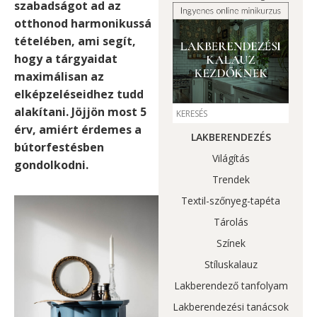
szabadságot ad az
otthonod harmonikussá
tételében, ami segít,
hogy a tárgyaidat
maximálisan az
elképzeléseidhez tudd
alakítani. Jöjjön most 5
érv, amiért érdemes a
LAKBERENDEZÉS
bútorfestésben
Világítás
gondolkodn
i.
Trendek
Textil-szőnyeg-tapéta
Tárolás
Színek
Stíluskalauz
Lakberendező tanfolyam
Lakberendezési tanácsok