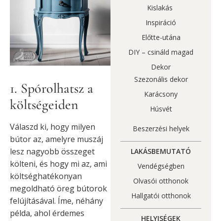
Kislakás
Inspiráció
Előtte-utána
DIY – csináld magad
Dekor
Szezonális dekor
1. Spórolhatsz a
Karácsony
költségeiden
Húsvét
Válaszd ki, hogy milyen
Beszerzési helyek
bútor az, amelyre muszáj
lesz nagyobb összeget
LAKÁSBEMUTATÓ
költeni, és hogy mi az, ami
Vendégségben
költséghatékonyan
Olvasói otthonok
megoldható öreg bútorok
Hallgatói otthonok
felújításával. Íme, néhány
példa, ahol érdemes
HELYISÉGEK