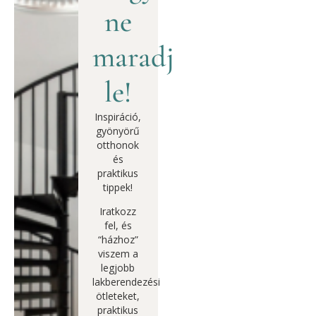
ne
maradj
le!
Inspiráció,
gyönyörű
otthonok
és
praktikus
tippek!
Iratkozz
fel, és
“házhoz”
viszem a
legjobb
lakberendezési
ötleteket,
praktikus