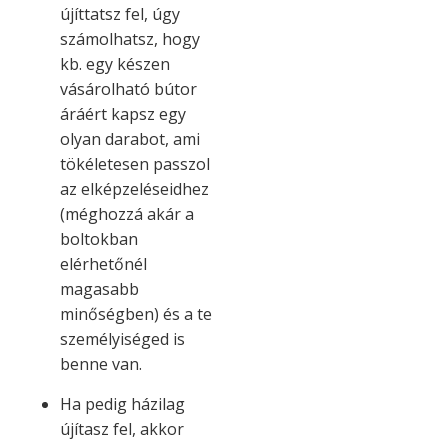
újíttatsz fel, úgy
számolhatsz, hogy
kb. egy készen
vásárolható bútor
áráért kapsz egy
olyan darabot, ami
tökéletesen passzol
az elképzeléseidhez
(méghozzá akár a
boltokban
elérhetőnél
magasabb
minőségben) és a te
személyiséged is
benne van.
Ha pedig házilag
újítasz fel, akkor