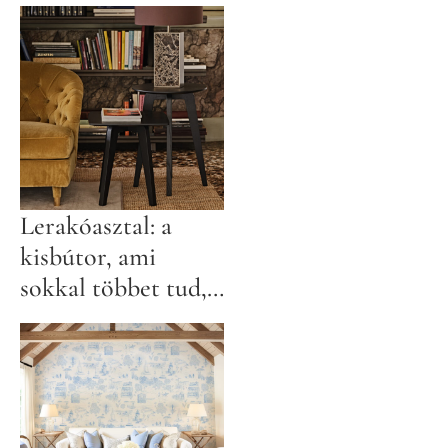
Lerakóasztal: a
kisbútor, ami
sokkal többet tud,
mint gondolnád