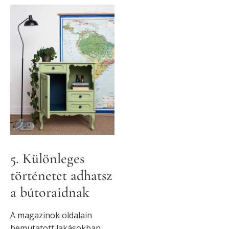
5. Különleges
történetet adhatsz
a bútoraidnak
A magazinok oldalain
bemutatott lakásokban