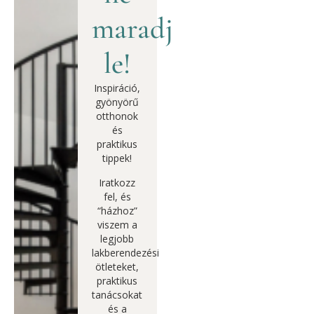
maradj
le!
Inspiráció,
gyönyörű
otthonok
és
praktikus
tippek!
Iratkozz
fel, és
“házhoz”
viszem a
legjobb
lakberendezési
ötleteket,
praktikus
tanácsokat
és a