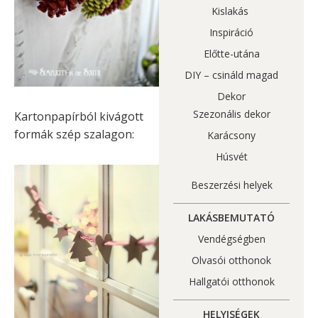
Kislakás
Inspiráció
Előtte-utána
DIY – csináld magad
Dekor
Szezonális dekor
Kartonpapírból kivágott
formák szép szalagon:
Karácsony
Húsvét
Beszerzési helyek
LAKÁSBEMUTATÓ
Vendégségben
Olvasói otthonok
Hallgatói otthonok
HELYISÉGEK