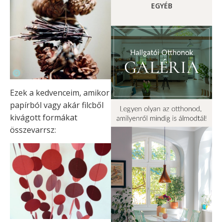
EGYÉB
Ezek a kedvenceim, amikor
papírból vagy akár filcből
kivágott formákat
összevarrsz: