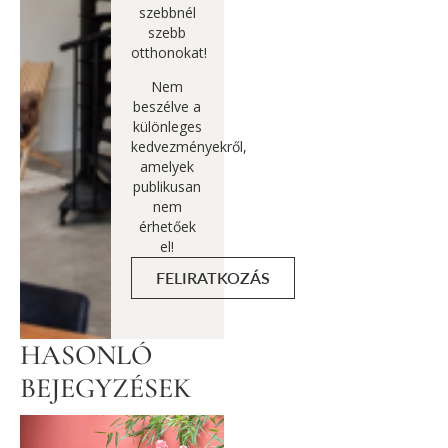
szebbnél
szebb
otthonokat!
Nem
beszélve a
különleges
kedvezményekről,
amelyek
publikusan
nem
érhetőek
el!
FELIRATKOZÁS
HASONLÓ
BEJEGYZÉSEK