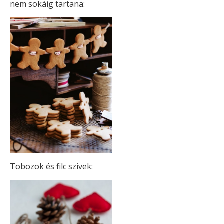
nem sokáig tartana:
Tobozok és filc szivek: