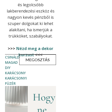
és legolcsóbb
lakberendezési eszköz és
nagyon kevés pénzből is
szuper dolgokat ki lehet
alakítani, ha ismerjük a
trükköket, szabályokat.
>>>
Nézd meg a dekor
kurzust
<<<
CSINÁLD
MEGOSZTÁS
MAGAD
DIY
KARÁCSONY
KARÁCSONYI
FÜZÉR
Hogy
ne