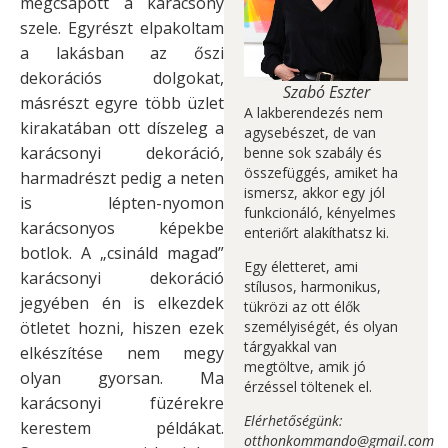
megcsapott a karácsony
szele. Egyrészt elpakoltam
a lakásban az őszi
dekorációs dolgokat,
Szabó Eszter
másrészt egyre több üzlet
A lakberendezés nem
kirakatában ott díszeleg a
agysebészet, de van
karácsonyi dekoráció,
benne sok szabály és
összefüggés, amiket ha
harmadrészt pedig a neten
ismersz, akkor egy jól
is lépten-nyomon
funkcionáló, kényelmes
karácsonyos képekbe
enteriőrt alakíthatsz ki.
botlok. A „csináld magad”
Egy életteret, ami
karácsonyi dekoráció
stílusos, harmonikus,
jegyében én is elkezdek
tükrözi az ott élők
ötletet hozni, hiszen ezek
személyiségét, és olyan
tárgyakkal van
elkészítése nem megy
megtöltve, amik jó
olyan gyorsan. Ma
érzéssel töltenek el.
karácsonyi füzérekre
Elérhetőségünk:
kerestem példákat.
otthonkommando@gmail.com