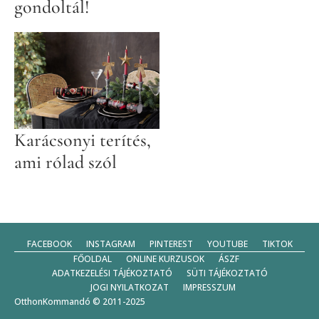
gondoltál!
Karácsonyi terítés,
ami rólad szól
FACEBOOK
INSTAGRAM
PINTEREST
YOUTUBE
TIKTOK
FŐOLDAL
ONLINE KURZUSOK
ÁSZF
ADATKEZELÉSI TÁJÉKOZTATÓ
SÜTI TÁJÉKOZTATÓ
JOGI NYILATKOZAT
IMPRESSZUM
OtthonKommandó © 2011-2025