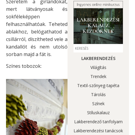
Szeretem a girlandokat,
mert látványosak és
sokféleképpen
felhasználhatóak. Teheted
ablakhoz, belógathatod a
csillárról, díszítheted vele a
kandallót és nem utolsó
sorban majd a fát is.
LAKBERENDEZÉS
Színes tobozok:
Világítás
Trendek
Textil-szőnyeg-tapéta
Tárolás
Színek
Stíluskalauz
Lakberendező tanfolyam
Lakberendezési tanácsok