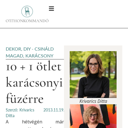
DEKOR
,
DIY - CSINÁLD
MAGAD
,
KARÁCSONY
10 + 1 ötlet
karácsonyi
füzérre
Krivarics Ditta
Szerző: Krivarics
2013.11.19.
Ditta
A hétvégén már