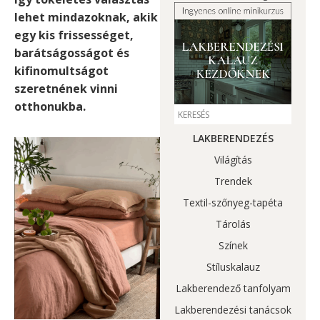
lehet mindazoknak, akik
egy kis frissességet,
barátságosságot és
kifinomultságot
szeretnének vinni
otthonukba.
LAKBERENDEZÉS
Világítás
Trendek
Textil-szőnyeg-tapéta
Tárolás
Színek
Stíluskalauz
Lakberendező tanfolyam
Lakberendezési tanácsok