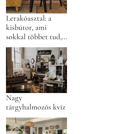
Lerakóasztal: a
kisbútor, ami
sokkal többet tud,
mint gondolnád
Nagy
tárgyhalmozós kvíz