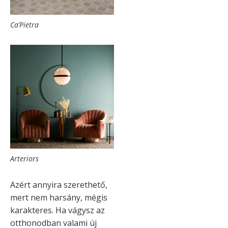
Ca’Pietra
Arteriors
Azért annyira szerethető,
mert nem harsány, mégis
karakteres. Ha vágysz az
otthonodban valami új