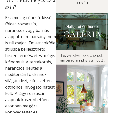
EGYÉB
szín?
Ez a meleg tónusú, kissé
földes rózsaszín,
narancsos vagy barnás
alappal nem harsány, nem
is túl csajos. Emiatt sokféle
stílusba beilleszthető,
hiszen természetes, mégis
kifinomult. A terrakottás,
narancsos beütés a
mediterrán földszínek
világát idézi, kifejezetten
otthonos, hívogató hatást
kelt. A lágy rózsaszín
alapnak köszönhetően
azonban megőrzi
könnyedségét és