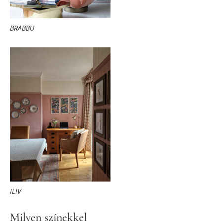
BRABBU
ILIV
Milyen színekkel