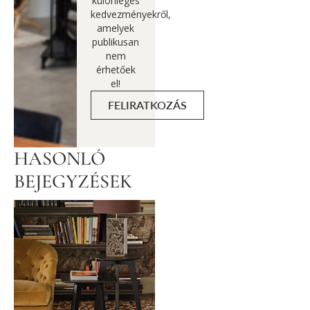
különleges
kedvezményekről,
amelyek
publikusan
nem
érhetőek
el!
FELIRATKOZÁS
HASONLÓ
BEJEGYZÉSEK