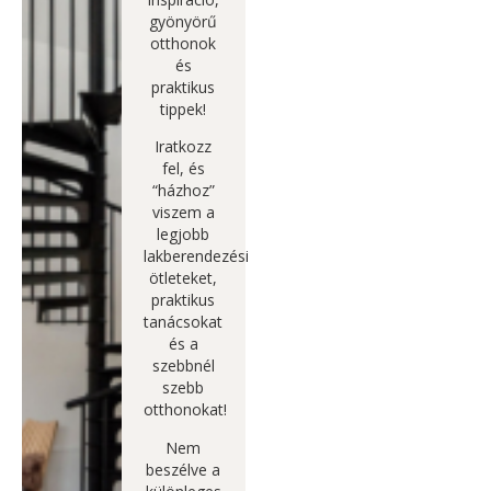
gyönyörű
otthonok
és
praktikus
tippek!
Iratkozz
fel, és
“házhoz”
viszem a
legjobb
lakberendezési
ötleteket,
praktikus
tanácsokat
és a
szebbnél
szebb
otthonokat!
Nem
beszélve a