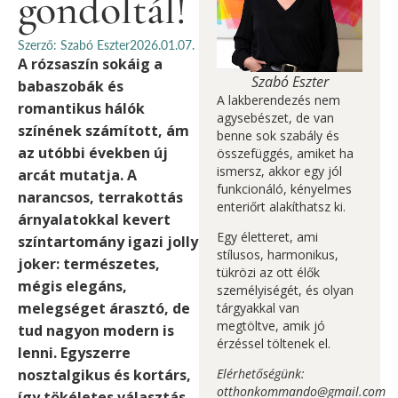
gondoltál!
Szerző: Szabó Eszter
2026.01.07.
A rózsaszín sokáig a
Szabó Eszter
babaszobák és
A lakberendezés nem
romantikus hálók
agysebészet, de van
színének számított, ám
benne sok szabály és
az utóbbi években új
összefüggés, amiket ha
ismersz, akkor egy jól
arcát mutatja. A
funkcionáló, kényelmes
narancsos, terrakottás
enteriőrt alakíthatsz ki.
árnyalatokkal kevert
Egy életteret, ami
színtartomány igazi jolly
stílusos, harmonikus,
joker: természetes,
tükrözi az ott élők
mégis elegáns,
személyiségét, és olyan
melegséget árasztó, de
tárgyakkal van
megtöltve, amik jó
tud nagyon modern is
érzéssel töltenek el.
lenni. Egyszerre
nosztalgikus és kortárs,
Elérhetőségünk:
otthonkommando@gmail.com
így tökéletes választás