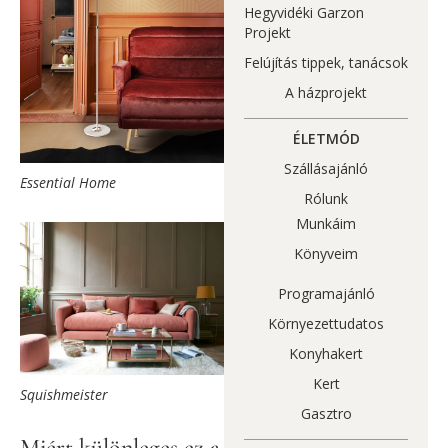
Hegyvidéki Garzon
Projekt
Felújítás tippek, tanácsok
A házprojekt
ÉLETMÓD
Szállásajánló
Essential Home
Rólunk
Munkáim
Könyveim
Programajánló
Környezettudatos
Konyhakert
Kert
Squishmeister
Gasztro
Miért különleges ez a