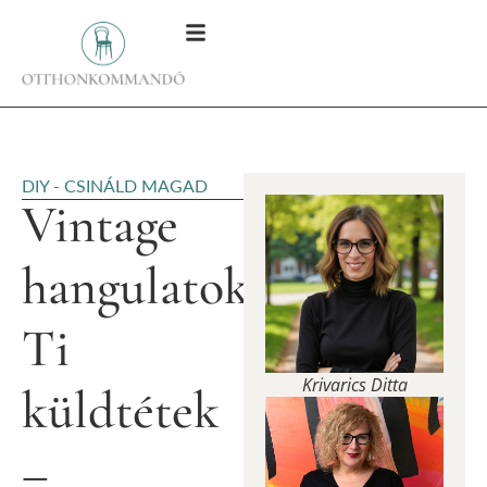
DIY - CSINÁLD MAGAD
Vintage
hangulatok:
Ti
Krivarics Ditta
küldtétek
–