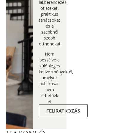
lakberendezési
ötleteket,
praktikus
tanácsokat
és a
szebbnél
szebb
otthonokat!
Nem
beszélve a
különleges
kedvezményekről,
amelyek
publikusan
nem
érhetőek
el!
FELIRATKOZÁS