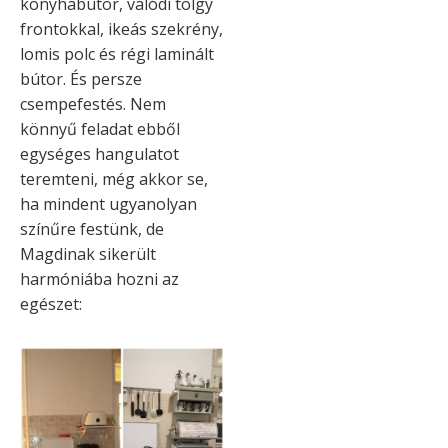
konyhabútor, valódi tölgy
frontokkal, ikeás szekrény,
lomis polc és régi laminált
bútor. És persze
csempefestés. Nem
könnyű feladat ebből
egységes hangulatot
teremteni, még akkor se,
ha mindent ugyanolyan
színűre festünk, de
Magdinak sikerült
harmóniába hozni az
egészet: