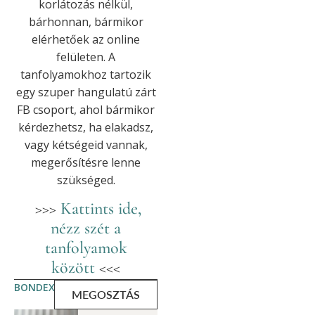
korlátozás nélkül,
bárhonnan, bármikor
elérhetőek az online
felületen. A
tanfolyamokhoz tartozik
egy szuper hangulatú zárt
FB csoport, ahol bármikor
kérdezhetsz, ha elakadsz,
vagy kétségeid vannak,
megerősítésre lenne
szükséged.
>>>
Kattints ide,
nézz szét a
tanfolyamok
között
<<<
BONDEX
MEGOSZTÁS