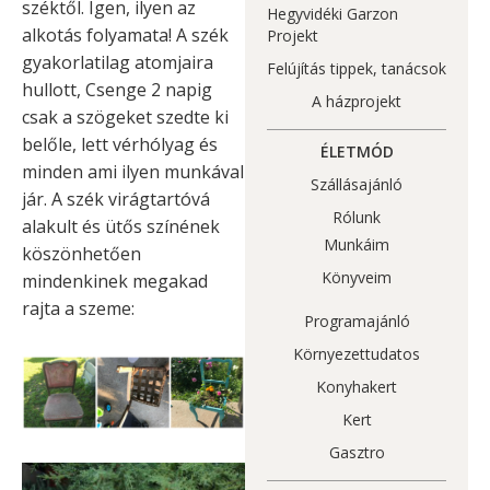
széktől. Igen, ilyen az
Hegyvidéki Garzon
alkotás folyamata! A szék
Projekt
gyakorlatilag atomjaira
Felújítás tippek, tanácsok
hullott, Csenge 2 napig
A házprojekt
csak a szögeket szedte ki
belőle, lett vérhólyag és
ÉLETMÓD
minden ami ilyen munkával
Szállásajánló
jár. A szék virágtartóvá
Rólunk
alakult és ütős színének
Munkáim
köszönhetően
Könyveim
mindenkinek megakad
rajta a szeme:
Programajánló
Környezettudatos
Konyhakert
Kert
Gasztro