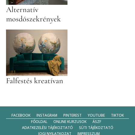
Alternatív
mosdószekrények
Falfestés kreatívan
FACEBOOK
INSTAGRAM
PINTEREST
YOUTUBE
TIKTOK
FŐOLDAL
ONLINE KURZUSOK
ÁSZF
ADATKEZELÉSI TÁJÉKOZTATÓ
SÜTI TÁJÉKOZTATÓ
JOGI NYILATKOZAT
IMPRESSZUM