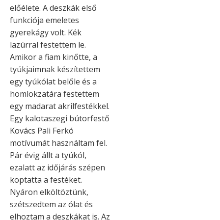
előélete. A deszkák első
funkciója emeletes
gyerekágy volt. Kék
lazúrral festettem le.
Amikor a fiam kinőtte, a
tyúkjaimnak készítettem
egy tyúkólat belőle és a
homlokzatára festettem
egy madarat akrilfestékkel.
Egy kalotaszegi bútorfestő
Kovács Pali Ferkó
motívumát használtam fel.
Pár évig állt a tyúkól,
ezalatt az időjárás szépen
koptatta a festéket.
Nyáron elköltöztünk,
szétszedtem az ólat és
elhoztam a deszkákat is. Az