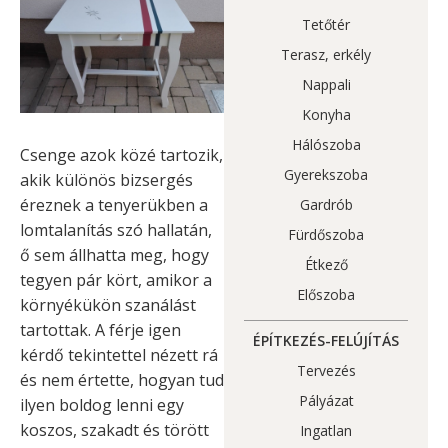
Tetőtér
Terasz, erkély
Nappali
Konyha
Hálószoba
Csenge azok közé tartozik,
Gyerekszoba
akik különös bizsergés
éreznek a tenyerükben a
Gardrób
lomtalanítás szó hallatán,
Fürdőszoba
ő sem állhatta meg, hogy
Étkező
tegyen pár kört, amikor a
Előszoba
környékükön szanálást
tartottak. A férje igen
ÉPÍTKEZÉS-FELÚJÍTÁS
kérdő tekintettel nézett rá
Tervezés
és nem értette, hogyan tud
Pályázat
ilyen boldog lenni egy
koszos, szakadt és törött
Ingatlan