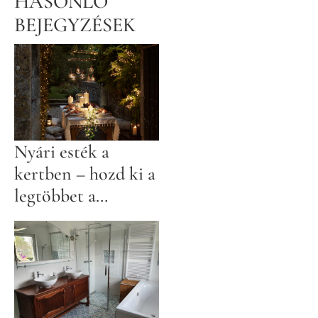
HASONLÓ
BEJEGYZÉSEK
Nyári esték a
kertben – hozd ki a
legtöbbet a
szabadtéri
lehetőségekből!