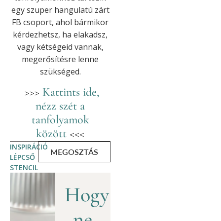
egy szuper hangulatú zárt
FB csoport, ahol bármikor
kérdezhetsz, ha elakadsz,
vagy kétségeid vannak,
megerősítésre lenne
szükséged.
>>>
Kattints ide,
nézz szét a
tanfolyamok
között
<<<
INSPIRÁCIÓ
MEGOSZTÁS
LÉPCSŐ
STENCIL
Hogy
ne