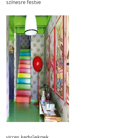
színesre festve
vicces kedvűeknek