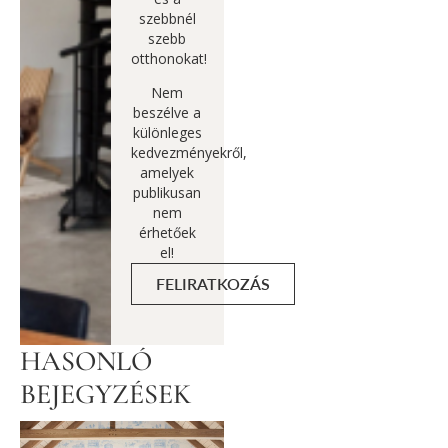
szebbnél
szebb
otthonokat!
Nem
beszélve a
különleges
kedvezményekről,
amelyek
publikusan
nem
érhetőek
el!
FELIRATKOZÁS
HASONLÓ
BEJEGYZÉSEK