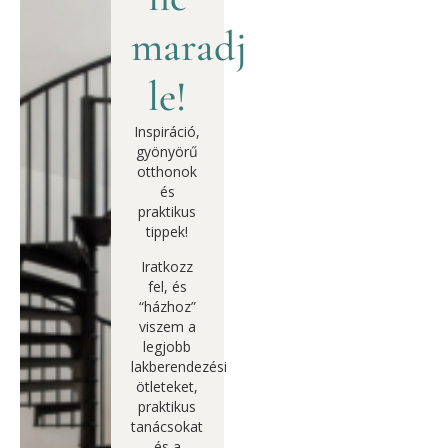
maradj
le!
Inspiráció,
gyönyörű
otthonok
és
praktikus
tippek!
Iratkozz
fel, és
“házhoz”
viszem a
legjobb
lakberendezési
ötleteket,
praktikus
tanácsokat
és a