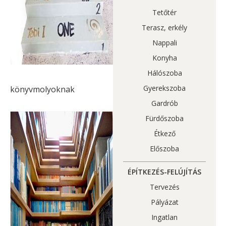
Tetőtér
Terasz, erkély
Nappali
Konyha
Hálószoba
Gyerekszoba
könyvmolyoknak
Gardrób
Fürdőszoba
Étkező
Előszoba
ÉPÍTKEZÉS-FELÚJÍTÁS
Tervezés
Pályázat
Ingatlan