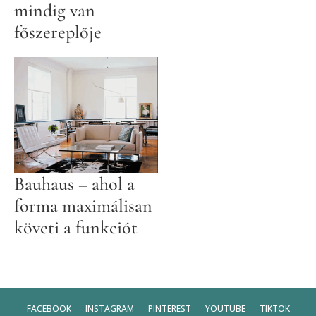
mindig van
főszereplője
Bauhaus – ahol a
forma maximálisan
követi a funkciót
FACEBOOK
INSTAGRAM
PINTEREST
YOUTUBE
TIKTOK