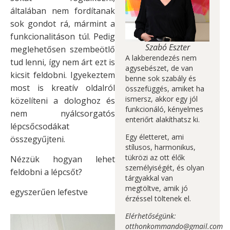
általában nem fordítanak
sok gondot rá, mármint a
funkcionalitáson túl. Pedig
Szabó Eszter
meglehetősen szembeötlő
A lakberendezés nem
tud lenni, így nem árt ezt is
agysebészet, de van
kicsit feldobni. Igyekeztem
benne sok szabály és
most is kreatív oldalról
összefüggés, amiket ha
ismersz, akkor egy jól
közelíteni a dologhoz és
funkcionáló, kényelmes
nem nyálcsorgatós
enteriőrt alakíthatsz ki.
lépcsőcsodákat
Egy életteret, ami
összegyűjteni.
stílusos, harmonikus,
tükrözi az ott élők
Nézzük hogyan lehet
személyiségét, és olyan
feldobni a lépcsőt?
tárgyakkal van
megtöltve, amik jó
egyszerűen lefestve
érzéssel töltenek el.
Elérhetőségünk:
otthonkommando@gmail.com