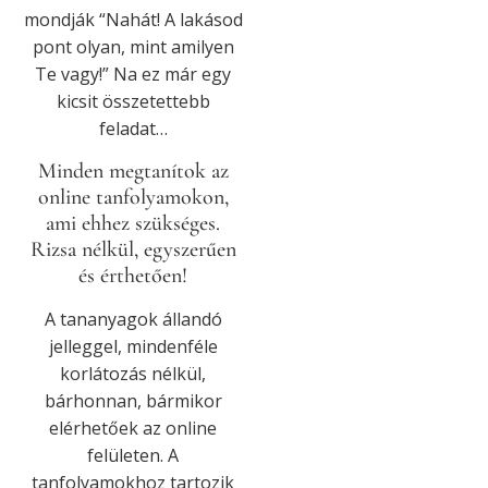
mondják “Nahát! A lakásod
pont olyan, mint amilyen
Te vagy!” Na ez már egy
kicsit összetettebb
feladat…
Minden megtanítok az
online tanfolyamokon,
ami ehhez szükséges.
Rizsa nélkül, egyszerűen
és érthetően!
A tananyagok állandó
jelleggel, mindenféle
korlátozás nélkül,
bárhonnan, bármikor
elérhetőek az online
felületen. A
tanfolyamokhoz tartozik