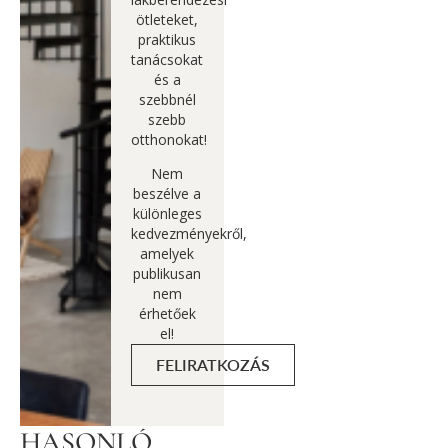
ötleteket,
praktikus
tanácsokat
és a
szebbnél
szebb
otthonokat!
Nem
beszélve a
különleges
kedvezményekről,
amelyek
publikusan
nem
érhetőek
el!
FELIRATKOZÁS
HASONLÓ