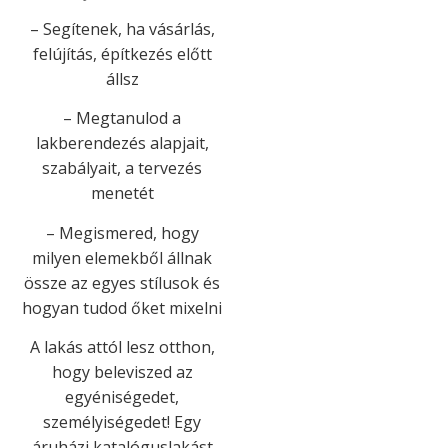
– Segítenek, ha vásárlás,
felújítás, építkezés előtt
állsz
– Megtanulod a
lakberendezés alapjait,
szabályait, a tervezés
menetét
– Megismered, hogy
milyen elemekből állnak
össze az egyes stílusok és
hogyan tudod őket mixelni
A lakás attól lesz otthon,
hogy beleviszed az
egyéniségedet,
személyiségedet! Egy
áruházi katalóguslakást