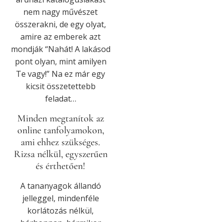
nem nagy művészet
összerakni, de egy olyat,
amire az emberek azt
mondják “Nahát! A lakásod
pont olyan, mint amilyen
Te vagy!” Na ez már egy
kicsit összetettebb
feladat…
Minden megtanítok az
online tanfolyamokon,
ami ehhez szükséges.
Rizsa nélkül, egyszerűen
és érthetően!
A tananyagok állandó
jelleggel, mindenféle
korlátozás nélkül,