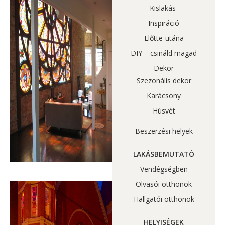
Kislakás
Inspiráció
Előtte-utána
DIY – csináld magad
Dekor
Szezonális dekor
Karácsony
Húsvét
Beszerzési helyek
LAKÁSBEMUTATÓ
Vendégségben
Olvasói otthonok
Hallgatói otthonok
HELYISÉGEK