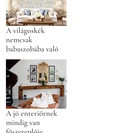
A világoskék
nemcsak
babaszobába való
A jó enteriőrnek
mindig van
főszereplője