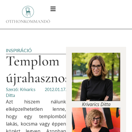
INSPIRÁCIÓ
Templom
újrahasznosítva
Szerző: Krivarics
2012.01.17.
Ditta
Azt hiszem nálunk
Krivarics Ditta
elképzelhetetlen lenne,
hogy egy templomból
lakás, kocsma vagy éppen
közért legyen. Azonban