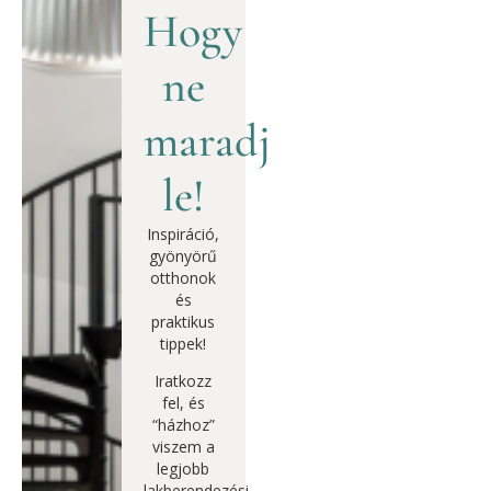
Hogy
ne
maradj
le!
Inspiráció,
gyönyörű
otthonok
és
praktikus
tippek!
Iratkozz
fel, és
“házhoz”
viszem a
legjobb
lakberendezési