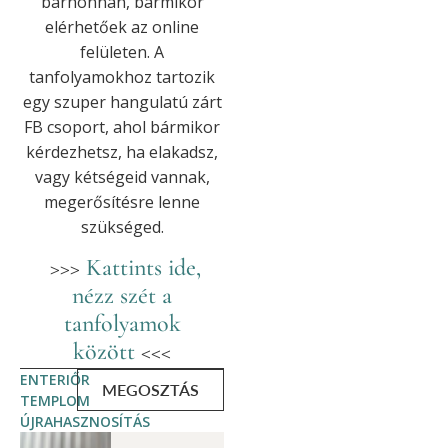
bárhonnan, bármikor
elérhetőek az online
felületen. A
tanfolyamokhoz tartozik
egy szuper hangulatú zárt
FB csoport, ahol bármikor
kérdezhetsz, ha elakadsz,
vagy kétségeid vannak,
megerősítésre lenne
szükséged.
>>>
Kattints ide,
nézz szét a
tanfolyamok
között
<<<
ENTERIŐR
MEGOSZTÁS
TEMPLOM
ÚJRAHASZNOSÍTÁS