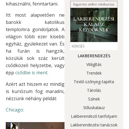
kihasználni, fenntartani.
Itt most alapvetően ne
barokk katolikus
templomra gondoljatok. A
világon több ezer kisebb
egyház, gyülekezet van. És
ha furán is hangzik,
LAKBERENDEZÉS
közülük sok száz került
Világítás
csődközeli helyzetbe, vagy
épp
csődbe is ment.
Trendek
Textil-szőnyeg-tapéta
Azért azt hiszem ez mindig
Tárolás
is kuriózum fog maradni,
nézzünk néhány példát:
Színek
Stíluskalauz
Chicago:
Lakberendező tanfolyam
Lakberendezési tanácsok