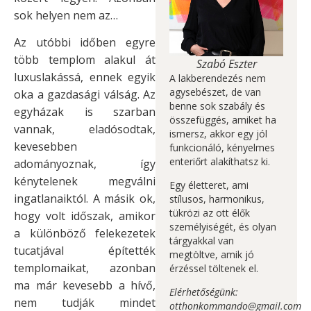
sok helyen nem az…
Az utóbbi időben egyre
több templom alakul át
Szabó Eszter
luxuslakássá, ennek egyik
A lakberendezés nem
agysebészet, de van
oka a gazdasági válság. Az
benne sok szabály és
egyházak is szarban
összefüggés, amiket ha
vannak, eladósodtak,
ismersz, akkor egy jól
kevesebben
funkcionáló, kényelmes
enteriőrt alakíthatsz ki.
adományoznak, így
kénytelenek megválni
Egy életteret, ami
ingatlanaiktól. A másik ok,
stílusos, harmonikus,
tükrözi az ott élők
hogy volt időszak, amikor
személyiségét, és olyan
a különböző felekezetek
tárgyakkal van
tucatjával építették
megtöltve, amik jó
templomaikat, azonban
érzéssel töltenek el.
ma már kevesebb a hívő,
Elérhetőségünk:
nem tudják mindet
otthonkommando@gmail.com