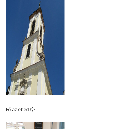
Fő az ebéd 🙂