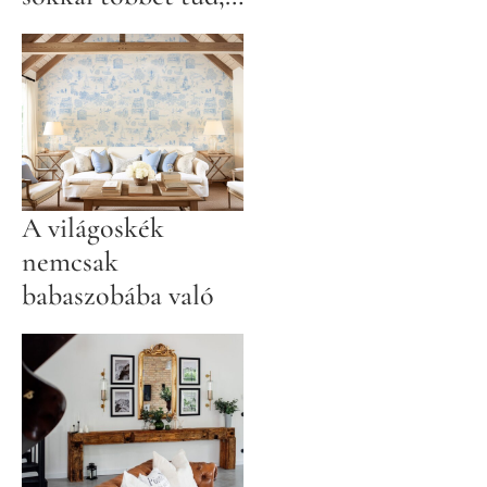
mint gondolnád
A világoskék
nemcsak
babaszobába való