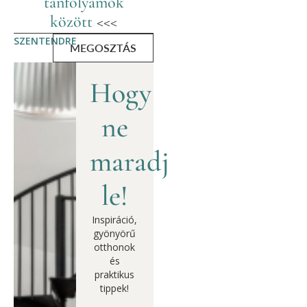
tanfolyamok
között
<<<
SZENTENDRE
MEGOSZTÁS
Hogy
ne
maradj
le!
Inspiráció,
gyönyörű
otthonok
és
praktikus
tippek!