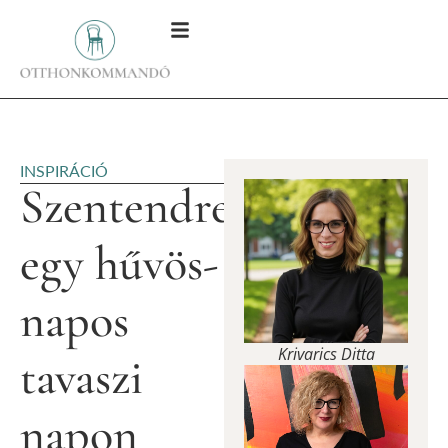
INSPIRÁCIÓ
Szentendre
egy hűvös-
napos
Krivarics Ditta
tavaszi
napon