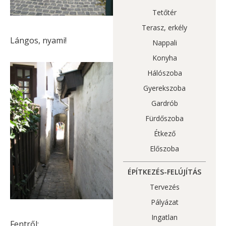
Tetőtér
Terasz, erkély
Lángos, nyami!
Nappali
Konyha
Hálószoba
Gyerekszoba
Gardrób
Fürdőszoba
Étkező
Előszoba
ÉPÍTKEZÉS-FELÚJÍTÁS
Tervezés
Pályázat
Ingatlan
Fentről: