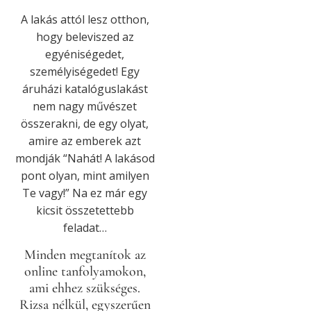
A lakás attól lesz otthon,
hogy beleviszed az
egyéniségedet,
személyiségedet! Egy
áruházi katalóguslakást
nem nagy művészet
összerakni, de egy olyat,
amire az emberek azt
mondják “Nahát! A lakásod
pont olyan, mint amilyen
Te vagy!” Na ez már egy
kicsit összetettebb
feladat…
Minden megtanítok az
online tanfolyamokon,
ami ehhez szükséges.
Rizsa nélkül, egyszerűen