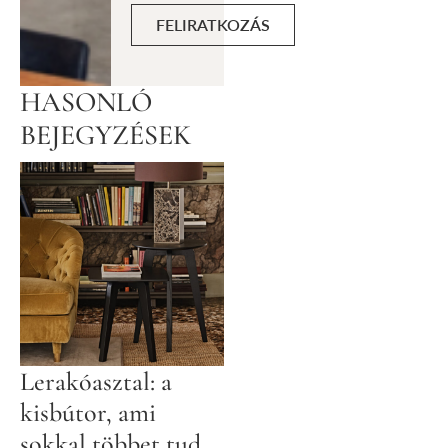
FELIRATKOZÁS
HASONLÓ
BEJEGYZÉSEK
Lerakóasztal: a
kisbútor, ami
sokkal többet tud,