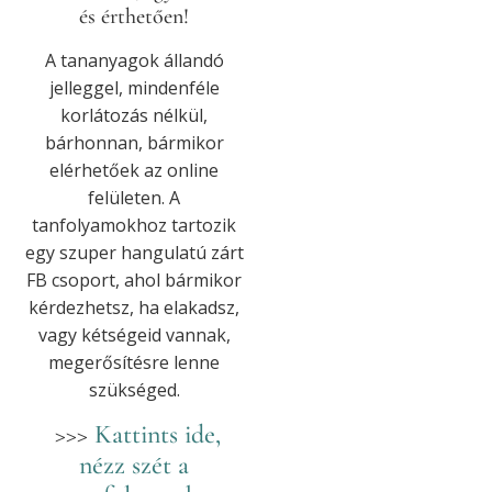
és érthetően!
A tananyagok állandó
jelleggel, mindenféle
korlátozás nélkül,
bárhonnan, bármikor
elérhetőek az online
felületen. A
tanfolyamokhoz tartozik
egy szuper hangulatú zárt
FB csoport, ahol bármikor
kérdezhetsz, ha elakadsz,
vagy kétségeid vannak,
megerősítésre lenne
szükséged.
>>>
Kattints ide,
nézz szét a