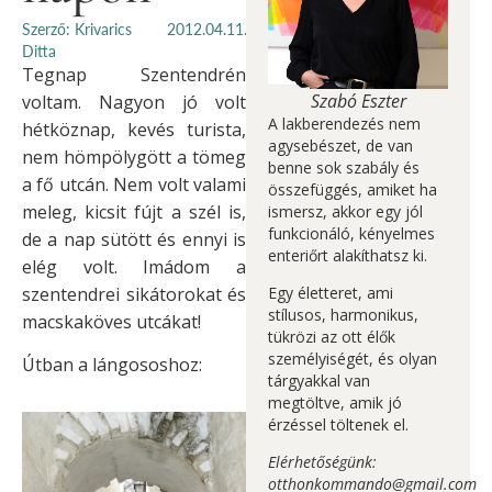
Szerző: Krivarics
2012.04.11.
Ditta
Tegnap Szentendrén
Szabó Eszter
voltam. Nagyon jó volt
A lakberendezés nem
hétköznap, kevés turista,
agysebészet, de van
nem hömpölygött a tömeg
benne sok szabály és
a fő utcán. Nem volt valami
összefüggés, amiket ha
meleg, kicsit fújt a szél is,
ismersz, akkor egy jól
funkcionáló, kényelmes
de a nap sütött és ennyi is
enteriőrt alakíthatsz ki.
elég volt. Imádom a
szentendrei sikátorokat és
Egy életteret, ami
stílusos, harmonikus,
macskaköves utcákat!
tükrözi az ott élők
személyiségét, és olyan
Útban a lángososhoz:
tárgyakkal van
megtöltve, amik jó
érzéssel töltenek el.
Elérhetőségünk:
otthonkommando@gmail.com