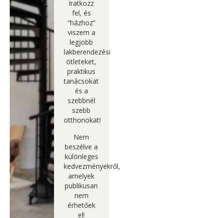
Iratkozz
fel, és
“házhoz”
viszem a
legjobb
lakberendezési
ötleteket,
praktikus
tanácsokat
és a
szebbnél
szebb
otthonokat!
Nem
beszélve a
különleges
kedvezményekről,
amelyek
publikusan
nem
érhetőek
el!