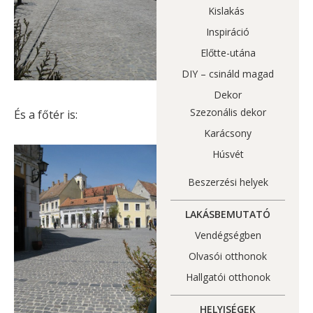
Kislakás
Inspiráció
Előtte-utána
DIY – csináld magad
Dekor
Szezonális dekor
És a főtér is:
Karácsony
Húsvét
Beszerzési helyek
LAKÁSBEMUTATÓ
Vendégségben
Olvasói otthonok
Hallgatói otthonok
HELYISÉGEK