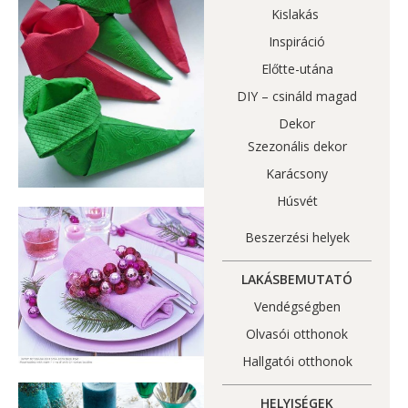
Kislakás
Inspiráció
Előtte-utána
DIY – csináld magad
Dekor
Szezonális dekor
Karácsony
Húsvét
Beszerzési helyek
LAKÁSBEMUTATÓ
Vendégségben
Olvasói otthonok
Hallgatói otthonok
HELYISÉGEK