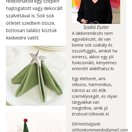
feldobhatod egy szépen
hajtogatott vagy dekorált
szalvétával is. Sok sok
ötletet szedtem össze,
Szabó Eszter
biztosan találsz köztük
A lakberendezés nem
kedvedre valót:
agysebészet, de van
benne sok szabály és
összefüggés, amiket ha
ismersz, akkor egy jól
funkcionáló, kényelmes
enteriőrt alakíthatsz ki.
Egy életteret, ami
stílusos, harmonikus,
tükrözi az ott élők
személyiségét, és olyan
tárgyakkal van
megtöltve, amik jó
érzéssel töltenek el.
Elérhetőségünk:
otthonkommando@gmail.com