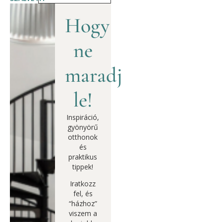
Hogy
ne
maradj
le!
Inspiráció,
gyönyörű
otthonok
és
praktikus
tippek!
Iratkozz
fel, és
“házhoz”
viszem a