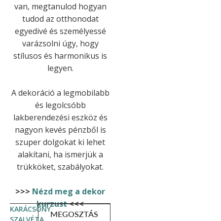
van, megtanulod hogyan
tudod az otthonodat
egyedivé és személyessé
varázsolni úgy, hogy
stílusos és harmonikus is
legyen.
A dekoráció a legmobilabb
és legolcsóbb
lakberendezési eszköz és
nagyon kevés pénzből is
szuper dolgokat ki lehet
alakítani, ha ismerjük a
trükköket, szabályokat.
>>>
Nézd meg a dekor
kurzust
<<<
KARÁCSONY
MEGOSZTÁS
SZALVÉTA