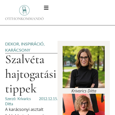
DEKOR
,
INSPIRÁCIÓ
,
KARÁCSONY
Szalvéta
hajtogatási
tippek
Krivarics Ditta
Szerző: Krivarics
2012.12.15.
Ditta
A karácsonyi asztalt