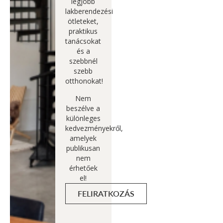
legjobb
lakberendezési
ötleteket,
praktikus
tanácsokat
és a
szebbnél
szebb
otthonokat!
Nem
beszélve a
különleges
kedvezményekről,
amelyek
publikusan
nem
érhetőek
el!
FELIRATKOZÁS