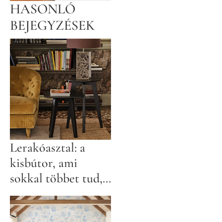
HASONLÓ
BEJEGYZÉSEK
Lerakóasztal: a
kisbútor, ami
sokkal többet tud,
mint gondolnád