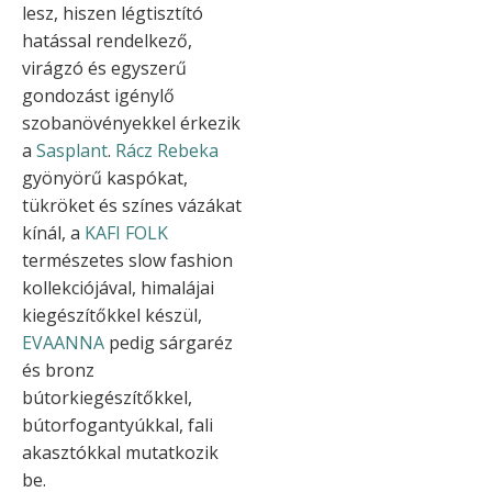
lesz, hiszen légtisztító
hatással rendelkező,
virágzó és egyszerű
gondozást igénylő
szobanövényekkel érkezik
a
Sasplant
.
Rácz Rebeka
gyönyörű kaspókat,
tükröket és színes vázákat
kínál, a
KAFI FOLK
természetes slow fashion
kollekciójával, himalájai
kiegészítőkkel készül,
EVAANNA
pedig sárgaréz
és bronz
bútorkiegészítőkkel,
bútorfogantyúkkal, fali
akasztókkal mutatkozik
be.