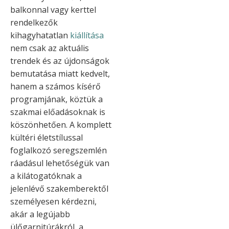
balkonnal vagy kerttel
rendelkezők
kihagyhatatlan
kiállítása
nem csak az aktuális
trendek és az újdonságok
bemutatása miatt kedvelt,
hanem a számos kísérő
programjának, köztük a
szakmai előadásoknak is
köszönhetően. A komplett
kültéri életstílussal
foglalkozó seregszemlén
ráadásul lehetőségük van
a kilátogatóknak a
jelenlévő szakemberektől
személyesen kérdezni,
akár a legújabb
ülőgarnitúrákról, a