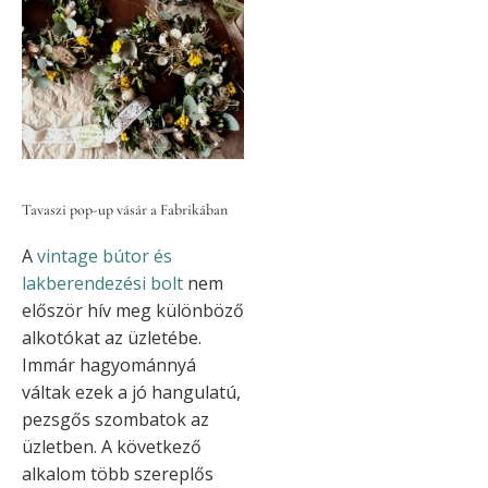
Tavaszi pop-up vásár a Fabrikában
A
vintage bútor és
lakberendezési bolt
nem
először hív meg különböző
alkotókat az üzletébe.
Immár hagyománnyá
váltak ezek a jó hangulatú,
pezsgős szombatok az
üzletben. A következő
alkalom több szereplős