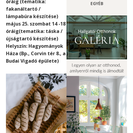
óráig (tematika:
EGYÉB
fakanáltartó /
lámpabúra készítése)
május 25. szombat 14 -18
óráig(tematika: táska /
újságtartó készítése)
Helyszín: Hagyományok
Háza (Bp., Corvin tér 8., a
Budai Vigadó épülete)