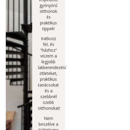
gyönyörű
otthonok
és
praktikus
tippek!
Iratkozz
fel, és
“házhoz”
viszem a
legjobb
lakberendezési
ötleteket,
praktikus
tanácsokat
és a
szebbnél
szebb
otthonokat!
Nem
beszélve a
különleges