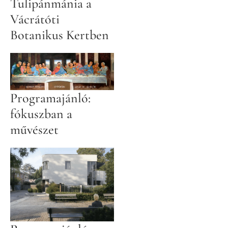
Tulipánmánia a
Vácrátóti
Botanikus Kertben
Programajánló:
fókuszban a
művészet