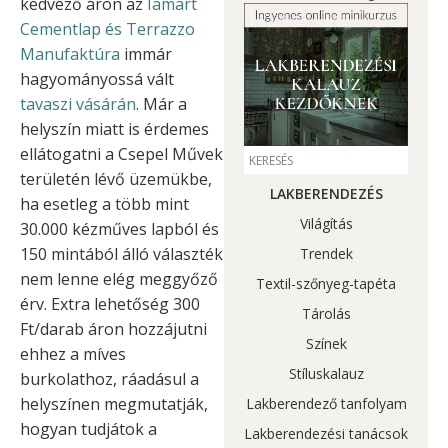
kedvező áron az
Iamart
Cementlap és Terrazzo
Manufaktúra
immár
hagyományossá vált
tavaszi vásárán
. Már a
helyszín miatt is érdemes
ellátogatni a Csepel Művek
területén lévő üzemükbe,
LAKBERENDEZÉS
ha esetleg a több mint
Világítás
30.000 kézműves lapból és
150 mintából álló választék
Trendek
nem lenne elég meggyőző
Textil-szőnyeg-tapéta
érv. Extra lehetőség 300
Tárolás
Ft/darab áron hozzájutni
Színek
ehhez a míves
Stíluskalauz
burkolathoz, ráadásul a
helyszínen megmutatják,
Lakberendező tanfolyam
hogyan tudjátok a
Lakberendezési tanácsok