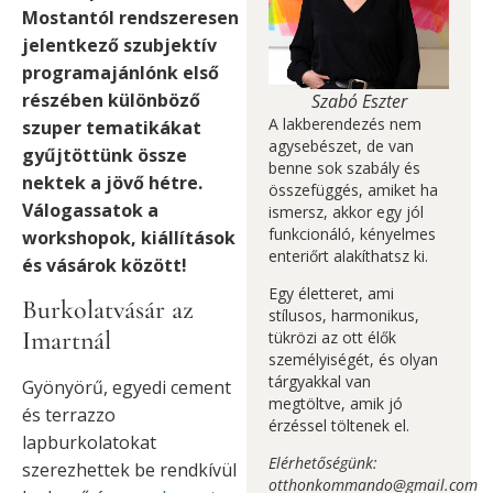
Mostantól rendszeresen
jelentkező szubjektív
programajánlónk első
részében különböző
Szabó Eszter
A lakberendezés nem
szuper tematikákat
agysebészet, de van
gyűjtöttünk össze
benne sok szabály és
nektek a jövő hétre.
összefüggés, amiket ha
Válogassatok a
ismersz, akkor egy jól
funkcionáló, kényelmes
workshopok, kiállítások
enteriőrt alakíthatsz ki.
és vásárok között!
Egy életteret, ami
Burkolatvásár az
stílusos, harmonikus,
Imartnál
tükrözi az ott élők
személyiségét, és olyan
tárgyakkal van
Gyönyörű, egyedi cement
megtöltve, amik jó
és terrazzo
érzéssel töltenek el.
lapburkolatokat
Elérhetőségünk:
szerezhettek be rendkívül
otthonkommando@gmail.com