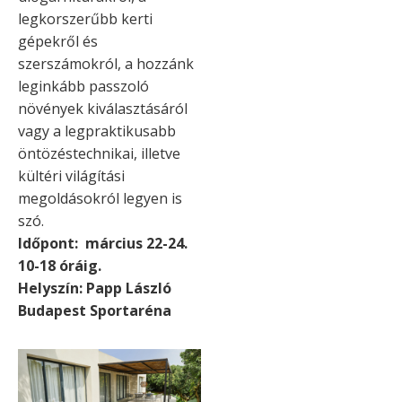
legkorszerűbb kerti
gépekről és
szerszámokról, a hozzánk
leginkább passzoló
növények kiválasztásáról
vagy a legpraktikusabb
öntözéstechnikai, illetve
kültéri világítási
megoldásokról legyen is
szó.
Időpont: március 22-24.
10-18 óráig.
Helyszín: Papp László
Budapest Sportaréna