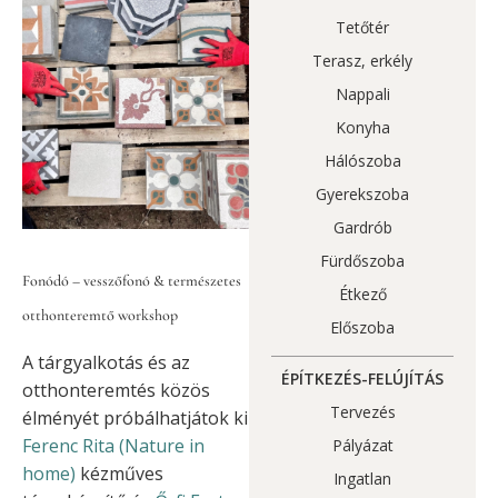
Tetőtér
Terasz, erkély
Nappali
Konyha
Hálószoba
Gyerekszoba
Gardrób
Fürdőszoba
Fonódó – vesszőfonó & természetes
Étkező
otthonteremtő workshop
Előszoba
A tárgyalkotás és az
ÉPÍTKEZÉS-FELÚJÍTÁS
otthonteremtés közös
Tervezés
élményét próbálhatjátok ki
Ferenc Rita (Nature in
Pályázat
home)
kézműves
Ingatlan