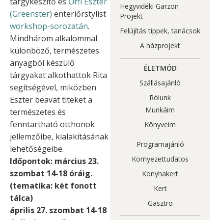
tárgykészítő és
Őrfi Eszter
Hegyvidéki Garzon
(Greenster)
enteriőrstylist
Projekt
workshop-sorozatán
.
Felújítás tippek, tanácsok
Mindhárom alkalommal
A házprojekt
különböző, természetes
anyagból készülő
ÉLETMÓD
tárgyakat alkothattok Rita
Szállásajánló
segítségével, miközben
Rólunk
Eszter beavat titeket a
Munkáim
természetes és
fenntartható otthonok
Könyveim
jellemzőibe, kialakításának
Programajánló
lehetőségeibe.
Környezettudatos
Időpontok: március 23.
szombat 14-18 óráig.
Konyhakert
(tematika: két fonott
Kert
tálca)
Gasztro
április 27. szombat 14-18