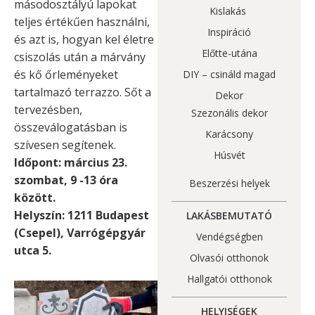
másodosztályú lapokat
Kislakás
teljes értékűen használni,
Inspiráció
és azt is, hogyan kel életre
Előtte-utána
csiszolás után a márvány
és kő őrleményeket
DIY – csináld magad
tartalmazó terrazzo. Sőt a
Dekor
tervezésben,
Szezonális dekor
összeválogatásban is
Karácsony
szívesen segítenek.
Húsvét
Időpont: március 23.
szombat, 9 -13 óra
Beszerzési helyek
között.
Helyszín: 1211 Budapest
LAKÁSBEMUTATÓ
(Csepel), Varrógépgyár
Vendégségben
utca 5.
Olvasói otthonok
Hallgatói otthonok
HELYISÉGEK