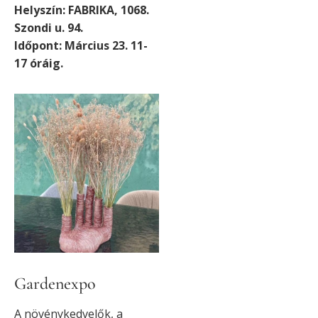
Helyszín: FABRIKA, 1068.
Szondi u. 94.
Időpont: Március 23. 11-
17 óráig.
Gardenexpo
A növénykedvelők, a