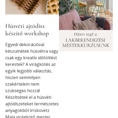
Húsvéti ajtódísz
készítő workshop
Egyedi dekorációval
készülnétek húsvétra vagy
csak egy kreatív időtöltést
kerestek? A virágkötés az
egyik legjobb választás,
hiszen semmilyen
szakértelem nem
szükséges hozzá!
Készítsétek el a húsvéti
ajtódíszeteket természetes
anyagokból Vrskovetz
Maja virágkötő mester