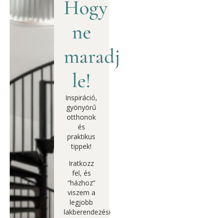
Hogy
ne
maradj
le!
Inspiráció,
gyönyörű
otthonok
és
praktikus
tippek!
Iratkozz
fel, és
“házhoz”
viszem a
legjobb
lakberendezési