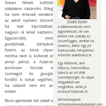
Sokan félnek külföldi
oldalakon vásárolni, főleg
ha nem értenek mindent
az adott nyelven. Viszont
Szabó Eszter
ha már kipróbáltad,
A lakberendezés nem
agysebészet, de van
nagyon rá lehet kattanni.
benne sok szabály és
Egyszerűbb, mint
összefüggés, amiket ha
gondolnád, kártyával
ismersz, akkor egy jól
fizetni, az kicsit olyan
funkcionáló, kényelmes
enteriőrt alakíthatsz ki.
mintha nem is költenél el
annyi pénzt, a futárok
Egy életteret, ami
pontosan hozzák a
stílusos, harmonikus,
tükrözi az ott élők
csomagot és google
személyiségét, és olyan
fordító is sokat segíthet,
tárgyakkal van
ha valamit nem ért az
megtöltve, amik jó
ember.
érzéssel töltenek el.
Elérhetőségünk:
Most ajánlanék két oldalt a
otthonkommando@gmail.com