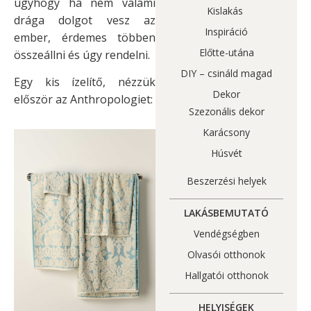
úgyhogy ha nem valami
Kislakás
drága dolgot vesz az
Inspiráció
ember, érdemes többen
Előtte-utána
összeállni és úgy rendelni.
DIY – csináld magad
Egy kis ízelítő, nézzük
Dekor
először az Anthropologiet:
Szezonális dekor
Karácsony
Húsvét
Beszerzési helyek
LAKÁSBEMUTATÓ
Vendégségben
Olvasói otthonok
Hallgatói otthonok
HELYISÉGEK