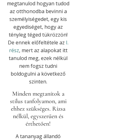
megtanulod hogyan tudod
az otthonodba bevinni a
személyiségedet, egy kis
egyediséget, hogy az
tényleg téged tükrözzön!
De ennek előfeltétele az
I.
rész
, mert az alapokat itt
tanulod meg, ezek nélkül
nem fogsz tudni
boldogulni a következő
szinten.
Minden megtanítok a
stílus tanfolyamon, ami
ehhez szükséges. Rizsa
nélkül, egyszerűen és
érthetően!
A tananyag állandó