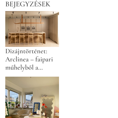
BEJEGYZÉSEK
Dizájntörténet:
Arclinea – faipari
műhelyből a
prémiumkonyhák
élvonalába