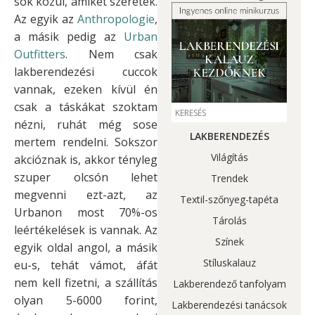
sok közül, amiket szeretek.
Az egyik az
Anthropologie
,
a másik pedig az
Urban
Outfitters
. Nem csak
lakberendezési cuccok
vannak, ezeken kívül én
csak a táskákat szoktam
nézni, ruhát még sose
LAKBERENDEZÉS
mertem rendelni. Sokszor
Világítás
akcióznak is, akkor tényleg
szuper olcsón lehet
Trendek
megvenni ezt-azt, az
Textil-szőnyeg-tapéta
Urbanon most 70%-os
Tárolás
leértékelések is vannak. Az
Színek
egyik oldal angol, a másik
Stíluskalauz
eu-s, tehát vámot, áfát
nem kell fizetni, a szállítás
Lakberendező tanfolyam
olyan 5-6000 forint,
Lakberendezési tanácsok