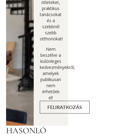
ötleteket,
praktikus
tanácsokat
és a
szebbnél
szebb
otthonokat!
Nem
beszélve a
különleges
kedvezményekről,
amelyek
publikusan
nem
érhetőek
el!
FELIRATKOZÁS
HASONLÓ