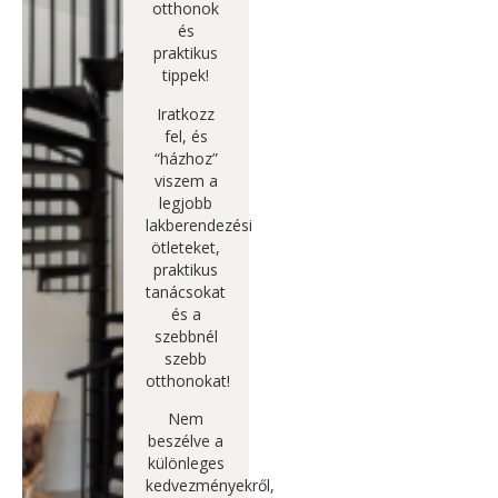
otthonok
és
praktikus
tippek!
Iratkozz
fel, és
“házhoz”
viszem a
legjobb
lakberendezési
ötleteket,
praktikus
tanácsokat
és a
szebbnél
szebb
otthonokat!
Nem
beszélve a
különleges
kedvezményekről,