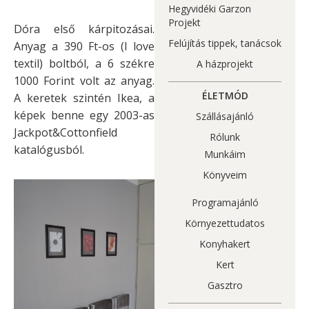
Hegyvidéki Garzon
Projekt
Dóra első kárpitozásai.
Felújítás tippek, tanácsok
Anyag a 390 Ft-os (I love
textil) boltból, a 6 székre
A házprojekt
1000 Forint volt az anyag.
ÉLETMÓD
A keretek szintén Ikea, a
képek benne egy 2003-as
Szállásajánló
Jackpot&Cottonfield
Rólunk
katalógusból.
Munkáim
Könyveim
Programajánló
Környezettudatos
Konyhakert
Kert
Gasztro