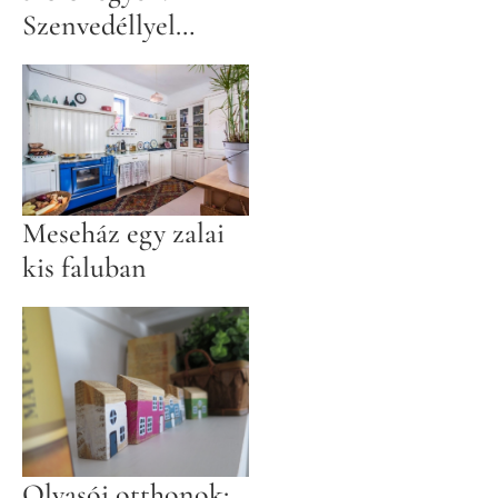
Szenvedéllyel
készült
Meseház egy zalai
kis faluban
Olvasói otthonok: