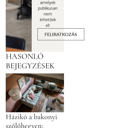
amelyek
publikusan
nem
érhetőek
el!
FELIRATKOZÁS
HASONLÓ
BEJEGYZÉSEK
Házikó a bakonyi
szőlőhegyen: