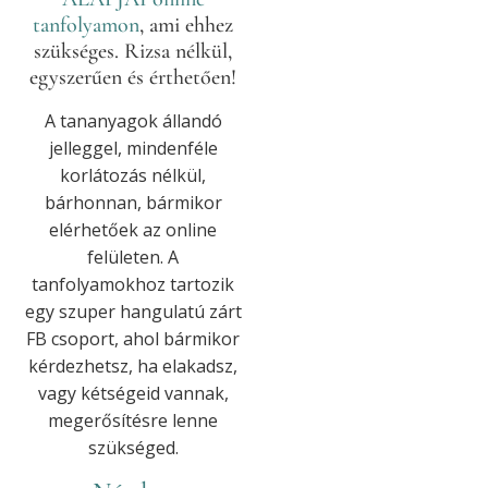
tanfolyamon
, ami ehhez
szükséges. Rizsa nélkül,
egyszerűen és érthetően!
A tananyagok állandó
jelleggel, mindenféle
korlátozás nélkül,
bárhonnan, bármikor
elérhetőek az online
felületen. A
tanfolyamokhoz tartozik
egy szuper hangulatú zárt
FB csoport, ahol bármikor
kérdezhetsz, ha elakadsz,
vagy kétségeid vannak,
megerősítésre lenne
szükséged.