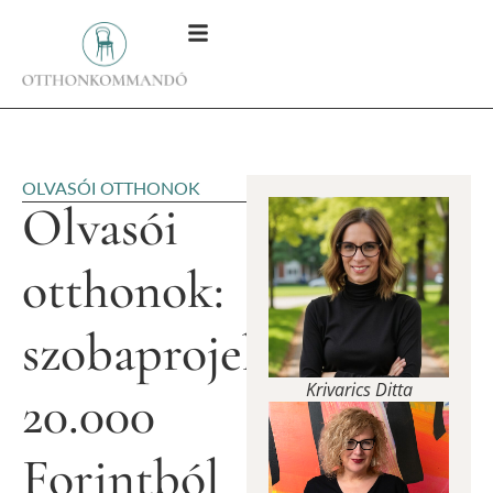
OLVASÓI OTTHONOK
Olvasói
otthonok:
szobaprojekt
Krivarics Ditta
20.000
Forintból