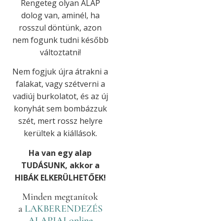
Rengeteg olyan ALAP
dolog van, aminél, ha
rosszul döntünk, azon
nem fogunk tudni később
változtatni!
Nem fogjuk újra átrakni a
falakat, vagy szétverni a
vadiúj burkolatot, és az új
konyhát sem bombázzuk
szét, mert rossz helyre
kerültek a kiállások.
Ha van egy alap
TUDÁSUNK, akkor a
HIBÁK ELKERÜLHETŐEK!
Minden megtanítok
a
LAKBERENDEZÉS
ALAPJAI online