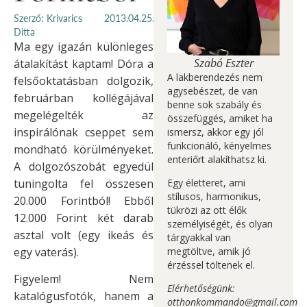
Szerző: Krivarics
2013.04.25.
Ditta
Ma egy igazán különleges
Szabó Eszter
átalakítást kaptam! Dóra a
A lakberendezés nem
felsőoktatásban dolgozik,
agysebészet, de van
februárban kollégájával
benne sok szabály és
megelégelték az
összefüggés, amiket ha
inspirálónak cseppet sem
ismersz, akkor egy jól
funkcionáló, kényelmes
mondható körülményeket.
enteriőrt alakíthatsz ki.
A dolgozószobát egyedül
tuningolta fel összesen
Egy életteret, ami
stílusos, harmonikus,
20.000 Forintból! Ebből
tükrözi az ott élők
12.000 Forint két darab
személyiségét, és olyan
asztal volt (egy ikeás és
tárgyakkal van
egy vaterás).
megtöltve, amik jó
érzéssel töltenek el.
Figyelem! Nem
Elérhetőségünk:
katalógusfotók, hanem a
otthonkommando@gmail.com