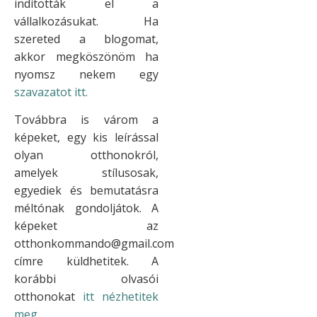
indították el a
vállalkozásukat. Ha
szereted a blogomat,
akkor megköszönöm ha
nyomsz nekem egy
szavazatot itt.
Továbbra is várom a
képeket, egy kis leírással
olyan otthonokról,
amelyek stílusosak,
egyediek és bemutatásra
méltónak gondoljátok. A
képeket az
otthonkommando@gmail.com
címre küldhetitek. A
korábbi olvasói
otthonokat
itt nézhetitek
meg
.