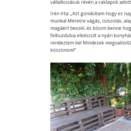
vállalkozásuk révén a raklapok adott
Irén írta: „Azt gondoltam hogy ez na
munka! Méretre vágás, csiszolás, a
magáért beszél, és bízom benne hogy
felbuzdulva elkészült a nyári konyhá
rendeztem be! Mindezek megvalósításá
köszönöm!”