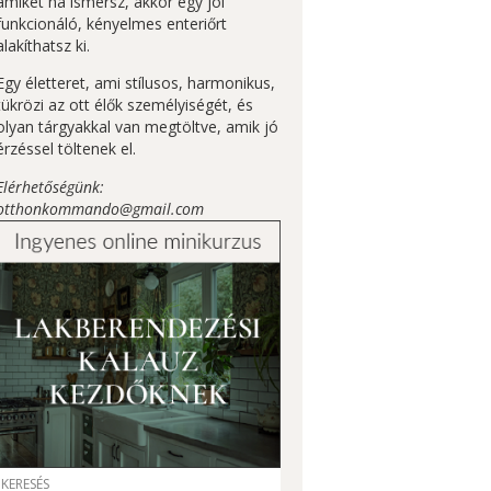
amiket ha ismersz, akkor egy jól
funkcionáló, kényelmes enteriőrt
alakíthatsz ki.
Egy életteret, ami stílusos, harmonikus,
tükrözi az ott élők személyiségét, és
olyan tárgyakkal van megtöltve, amik jó
érzéssel töltenek el.
Elérhetőségünk:
otthonkommando@gmail.com