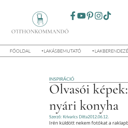
FŐOLDAL
LAKÁSBEMUTATÓ
LAKBERENDEZ
INSPIRÁCIÓ
Olvasói képek:
nyári konyha
Szerző: Krivarics Ditta
2012.06.12.
Irén küldött nekem fotókat a raklapbó