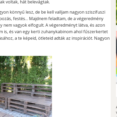
ak voltak, hát belevágtak.
gyon könnyű lesz, de be kell valljam nagyon sziszifuszi
lapozás, festés… Majdnem feladtam, de a végeredmény
 nem vagyok elfogult. A végeredményt látva, és azon
m is, és van egy kerti zuhanykabinom ahol fűszerkertet
hoz, a te képeid, ötleteid adták az inspirációt. Nagyon