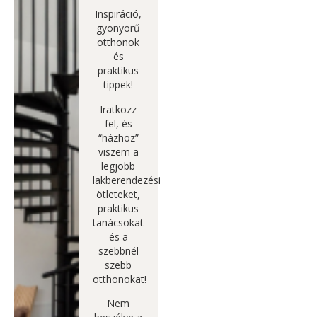
Inspiráció,
gyönyörű
otthonok
és
praktikus
tippek!
Iratkozz
fel, és
“házhoz”
viszem a
legjobb
lakberendezési
ötleteket,
praktikus
tanácsokat
és a
szebbnél
szebb
otthonokat!
Nem