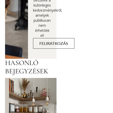
beszélve a
különleges
kedvezményekről,
amelyek
publikusan
nem
érhetőek
el!
FELIRATKOZÁS
HASONLÓ
BEJEGYZÉSEK