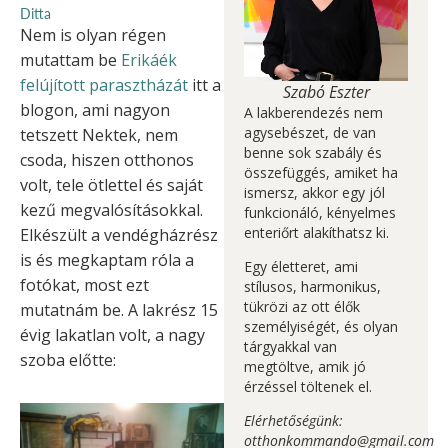
Ditta
Nem is olyan régen
mutattam be
Erikáék
felújított parasztházát
itt a
Szabó Eszter
blogon, ami nagyon
A lakberendezés nem
agysebészet, de van
tetszett Nektek, nem
benne sok szabály és
csoda, hiszen otthonos
összefüggés, amiket ha
volt, tele ötlettel és saját
ismersz, akkor egy jól
kezű megvalósításokkal.
funkcionáló, kényelmes
enteriőrt alakíthatsz ki.
Elkészült a vendégházrész
is és megkaptam róla a
Egy életteret, ami
fotókat, most ezt
stílusos, harmonikus,
tükrözi az ott élők
mutatnám be. A lakrész 15
személyiségét, és olyan
évig lakatlan volt, a nagy
tárgyakkal van
szoba előtte:
megtöltve, amik jó
érzéssel töltenek el.
Elérhetőségünk:
otthonkommando@gmail.com