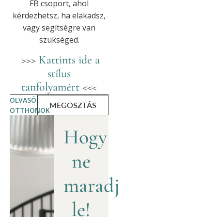
FB csoport, ahol
kérdezhetsz, ha elakadsz,
vagy segítségre van
szükséged.
>>>
Kattints ide a
stílus
tanfolyamért
<<<
OLVASÓI
MEGOSZTÁS
OTTHONOK
Hogy
ne
maradj
le!