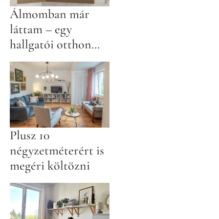
Álmomban már
láttam – egy
hallgatói otthon
születése
Plusz 10
négyzetméterért is
megéri költözni