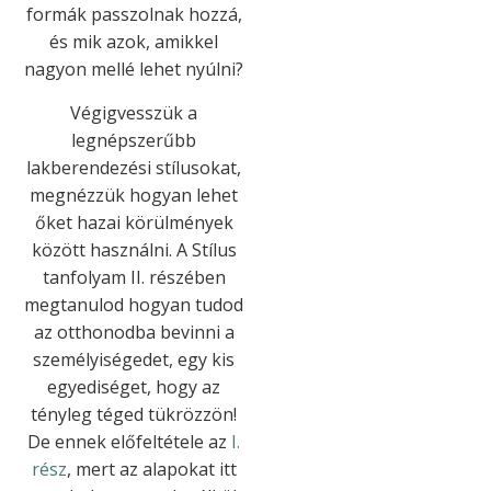
formák passzolnak hozzá,
és mik azok, amikkel
nagyon mellé lehet nyúlni?
Végigvesszük a
legnépszerűbb
lakberendezési stílusokat,
megnézzük hogyan lehet
őket hazai körülmények
között használni. A Stílus
tanfolyam II. részében
megtanulod hogyan tudod
az otthonodba bevinni a
személyiségedet, egy kis
egyediséget, hogy az
tényleg téged tükrözzön!
De ennek előfeltétele az
I.
rész
, mert az alapokat itt