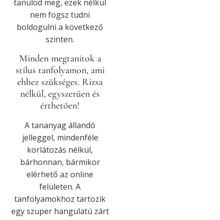
tanulod meg, ezek nélkül
nem fogsz tudni
boldogulni a következő
szinten.
Minden megtanítok a
stílus tanfolyamon, ami
ehhez szükséges. Rizsa
nélkül, egyszerűen és
érthetően!
A tananyag állandó
jelleggel, mindenféle
korlátozás nélkül,
bárhonnan, bármikor
elérhető az online
felületen. A
tanfolyamokhoz tartozik
egy szuper hangulatú zárt