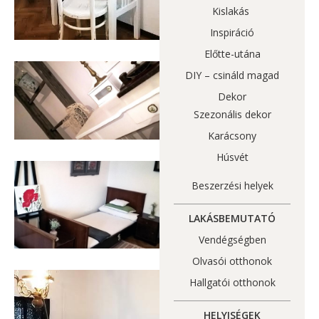
Kislakás
Inspiráció
Előtte-utána
DIY – csináld magad
Dekor
Szezonális dekor
Karácsony
Húsvét
Beszerzési helyek
LAKÁSBEMUTATÓ
Vendégségben
Olvasói otthonok
Hallgatói otthonok
HELYISÉGEK