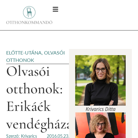
ELŐTTE-UTÁNA
,
OLVASÓI
OTTHONOK
Olvasói
otthonok:
Erikáék
Krivarics Ditta
vendégháza
Szerző: Krivarics
2016.05.23.