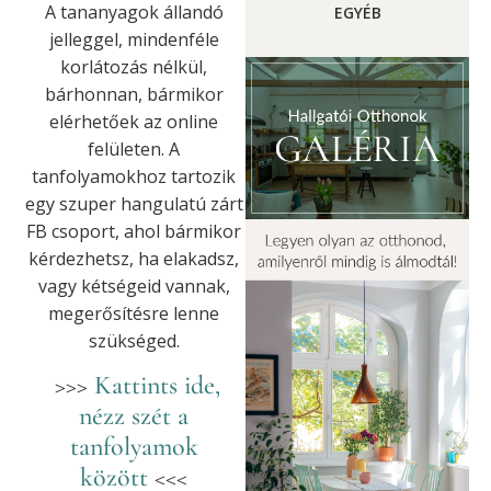
A tananyagok állandó
EGYÉB
jelleggel, mindenféle
korlátozás nélkül,
bárhonnan, bármikor
elérhetőek az online
felületen. A
tanfolyamokhoz tartozik
egy szuper hangulatú zárt
FB csoport, ahol bármikor
kérdezhetsz, ha elakadsz,
vagy kétségeid vannak,
megerősítésre lenne
szükséged.
>>>
Kattints ide,
nézz szét a
tanfolyamok
között
<<<