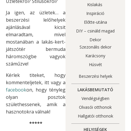
Üzletekről? Stílusokról?
Kislakás
Ja igen, az üzletek… a
Inspiráció
beszerzési lelőhelyek
Előtte-utána
ajánlásával kicsit
DIY – csináld magad
elmaradtam, mivel
Dekor
mostanában a lakás-kert-
Szezonális dekor
játszótér bermuda
Karácsony
háromszögbe vagyok
száműzve!
Húsvét
Kérlek titeket, hogy
Beszerzési helyek
kommenteljetek, itt vagy a
facebook
on, hogy tényleg
LAKÁSBEMUTATÓ
olyan posztok
Vendégségben
születhessenek, amik a
Olvasói otthonok
hasznotokra válnak!
Hallgatói otthonok
*****
HELYISÉGEK