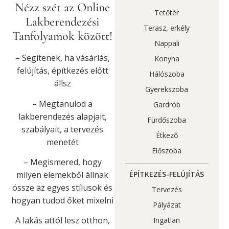
Nézz szét az Online
Tetőtér
Lakberendezési
Terasz, erkély
Tanfolyamok között!
Nappali
– Segítenek, ha vásárlás,
Konyha
felújítás, építkezés előtt
Hálószoba
állsz
Gyerekszoba
– Megtanulod a
Gardrób
lakberendezés alapjait,
Fürdőszoba
szabályait, a tervezés
Étkező
menetét
Előszoba
– Megismered, hogy
milyen elemekből állnak
ÉPÍTKEZÉS-FELÚJÍTÁS
össze az egyes stílusok és
Tervezés
hogyan tudod őket mixelni
Pályázat
A lakás attól lesz otthon,
Ingatlan