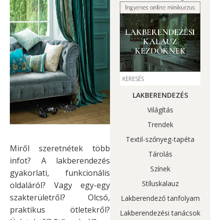
LAKBERENDEZÉS
Világítás
Trendek
Textil-szőnyeg-tapéta
Miről szeretnétek több
Tárolás
infot? A lakberendezés
Színek
gyakorlati, funkcionális
Stíluskalauz
oldaláról? Vagy egy-egy
szakterületről? Olcsó,
Lakberendező tanfolyam
praktikus ötletekről?
Lakberendezési tanácsok