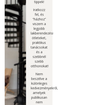
tippek!
Iratkozz
fel, és
“házhoz”
viszem a
legjobb
lakberendezési
ötleteket,
praktikus
tanácsokat
és a
szebbnél
szebb
otthonokat!
Nem
beszélve a
különleges
kedvezményekről,
amelyek
publikusan
nem