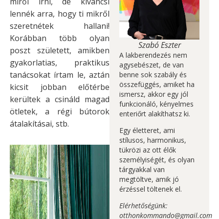
miről írni, de kíváncsi
lennék arra, hogy ti mikről
szeretnétek hallani!
Korábban több olyan
Szabó Eszter
poszt született, amikben
A lakberendezés nem
gyakorlatias, praktikus
agysebészet, de van
tanácsokat írtam le, aztán
benne sok szabály és
összefüggés, amiket ha
kicsit jobban előtérbe
ismersz, akkor egy jól
kerültek a csináld magad
funkcionáló, kényelmes
ötletek, a régi bútorok
enteriőrt alakíthatsz ki.
átalakításai, stb.
Egy életteret, ami
stílusos, harmonikus,
tükrözi az ott élők
személyiségét, és olyan
tárgyakkal van
megtöltve, amik jó
érzéssel töltenek el.
Elérhetőségünk:
otthonkommando@gmail.com