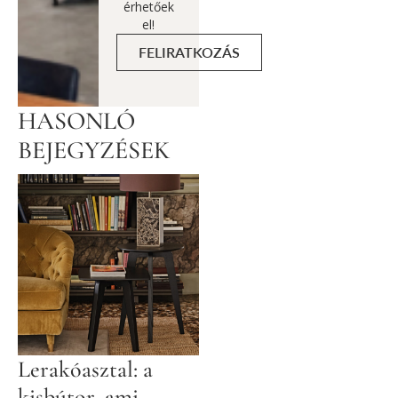
érhetőek
el!
FELIRATKOZÁS
HASONLÓ
BEJEGYZÉSEK
Lerakóasztal: a
kisbútor, ami