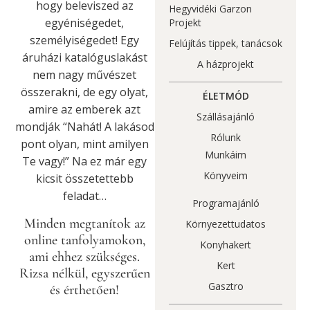
hogy beleviszed az
Hegyvidéki Garzon
egyéniségedet,
Projekt
személyiségedet! Egy
Felújítás tippek, tanácsok
áruházi katalóguslakást
A házprojekt
nem nagy művészet
összerakni, de egy olyat,
ÉLETMÓD
amire az emberek azt
Szállásajánló
mondják “Nahát! A lakásod
Rólunk
pont olyan, mint amilyen
Munkáim
Te vagy!” Na ez már egy
Könyveim
kicsit összetettebb
feladat…
Programajánló
Minden megtanítok az
Környezettudatos
online tanfolyamokon,
Konyhakert
ami ehhez szükséges.
Kert
Rizsa nélkül, egyszerűen
Gasztro
és érthetően!