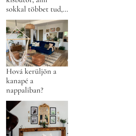
sokkal többet tud,
mint gondolnád
Hová kerüljön a
kanapé a
nappaliban?