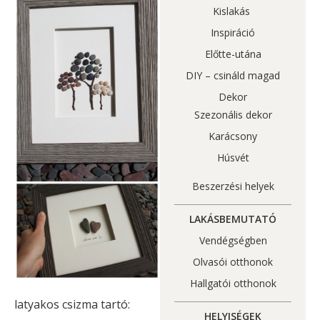
Kislakás
Inspiráció
Előtte-utána
DIY – csináld magad
Dekor
Szezonális dekor
Karácsony
Húsvét
Beszerzési helyek
LAKÁSBEMUTATÓ
Vendégségben
Olvasói otthonok
Hallgatói otthonok
latyakos csizma tartó:
HELYISÉGEK