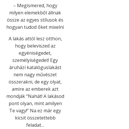
– Megismered, hogy
milyen elemekből állnak
össze az egyes stílusok és
hogyan tudod őket mixelni
A lakás attól lesz otthon,
hogy beleviszed az
egyéniségedet,
személyiségedet! Egy
áruházi katalóguslakást
nem nagy művészet
összerakni, de egy olyat,
amire az emberek azt
mondják “Nahát! A lakásod
pont olyan, mint amilyen
Te vagy!” Na ez már egy
kicsit összetettebb
feladat…