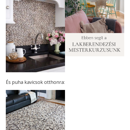
És puha kavicsok otthonra: