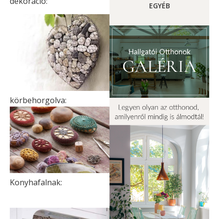
dekoráció:
EGYÉB
körbehorgolva:
Konyhafalnak: