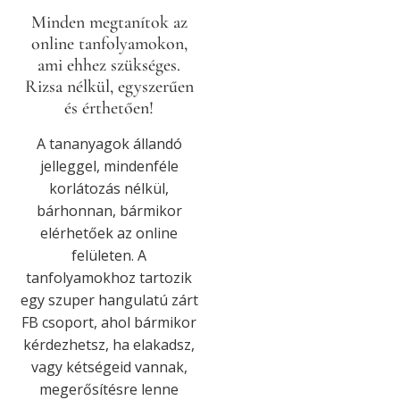
Minden megtanítok az
online tanfolyamokon,
ami ehhez szükséges.
Rizsa nélkül, egyszerűen
és érthetően!
A tananyagok állandó
jelleggel, mindenféle
korlátozás nélkül,
bárhonnan, bármikor
elérhetőek az online
felületen. A
tanfolyamokhoz tartozik
egy szuper hangulatú zárt
FB csoport, ahol bármikor
kérdezhetsz, ha elakadsz,
vagy kétségeid vannak,
megerősítésre lenne