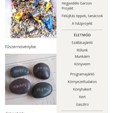
Hegyvidéki Garzon
Projekt
Felújítás tippek, tanácsok
A házprojekt
ÉLETMÓD
Szállásajánló
fűszernövénybe:
Rólunk
Munkáim
Könyveim
Programajánló
Környezettudatos
Konyhakert
Kert
Gasztro