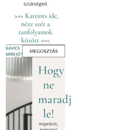
szükséged.
>>>
Kattints ide,
nézz szét a
tanfolyamok
között
<<<
KAVICS
MEGOSZTÁS
MIREJÓ?
Hogy
ne
maradj
le!
Inspiráció,
gyönyörű