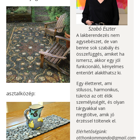
Szabó Eszter
A lakberendezés nem
agysebészet, de van
benne sok szabály és
összefüggés, amiket ha
ismersz, akkor egy jól
funkcionáló, kényelmes
enteriőrt alakíthatsz ki.
Egy életteret, ami
stílusos, harmonikus,
asztalközép:
tükrözi az ott élők
személyiségét, és olyan
tárgyakkal van
megtöltve, amik jó
érzéssel töltenek el.
Elérhetőségünk:
otthonkommando@gmail.com