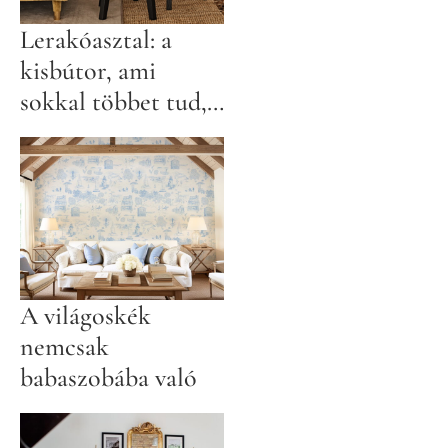
Lerakóasztal: a
kisbútor, ami
sokkal többet tud,
mint gondolnád
A világoskék
nemcsak
babaszobába való