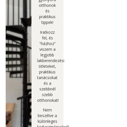
otthonok
és
praktikus
tippek!
Iratkozz
fel, és
“házhoz”
viszem a
legjobb
lakberendezési
ötleteket,
praktikus
tanácsokat
és a
szebbnél
szebb
otthonokat!
Nem
beszélve a
különleges
kedvezményekről,