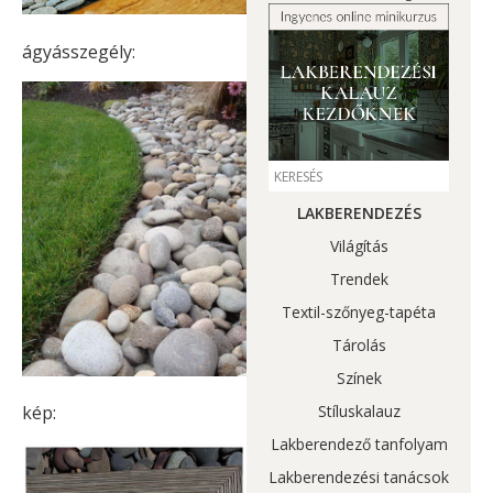
ágyásszegély:
LAKBERENDEZÉS
Világítás
Trendek
Textil-szőnyeg-tapéta
Tárolás
Színek
Stíluskalauz
kép:
Lakberendező tanfolyam
Lakberendezési tanácsok