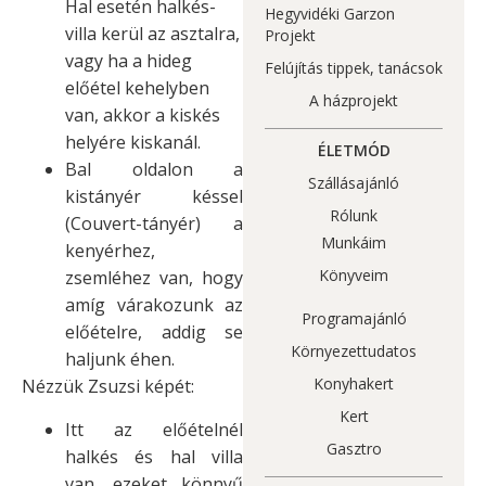
Hal esetén halkés-
Hegyvidéki Garzon
villa kerül az asztalra,
Projekt
vagy ha a hideg
Felújítás tippek, tanácsok
előétel kehelyben
A házprojekt
van, akkor a kiskés
helyére kiskanál.
ÉLETMÓD
Bal oldalon a
Szállásajánló
kistányér késsel
Rólunk
(Couvert-tányér) a
Munkáim
kenyérhez,
Könyveim
zsemléhez van, hogy
amíg várakozunk az
Programajánló
előételre, addig se
Környezettudatos
haljunk éhen.
Konyhakert
Nézzük Zsuzsi képét:
Kert
Itt az előételnél
Gasztro
halkés és hal villa
van, ezeket könnyű