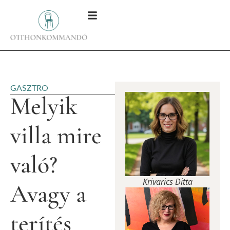
GASZTRO
Melyik
villa mire
való?
Krivarics Ditta
Avagy a
terítés