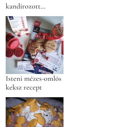
kandírozott
narancshéj
Isteni mézes-omlós
keksz recept