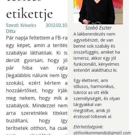
etikettje
Szerző: Krivarics
2012.02.10.
Szabó Eszter
Ditta
A lakberendezés nem
Pár napja feltettem a FB-ra
agysebészet, de van
egy képet, amin a terítés
benne sok szabály és
összefüggés, amiket ha
szabályai láthatóak. Ki is
ismersz, akkor egy jól
derült gyorsan, hogy jó
funkcionáló, kényelmes
pár hiba van rajta
enteriőrt alakíthatsz ki.
(legalábbis nálunk nem így
Egy életteret, ami
szokás), ezért kértem a
stílusos, harmonikus,
hozzáértőket, hogy írják
tükrözi az ott élők
meg nekem, hogy mik a
személyiségét, és olyan
tárgyakkal van
szabályok. Mindezzel nem
megtöltve, amik jó
arra szeretnélek titeket
érzéssel töltenek el.
buzdítani, hogy így
Elérhetőségünk:
terítsetek otthon, ha csak
otthonkommando@gmail.com