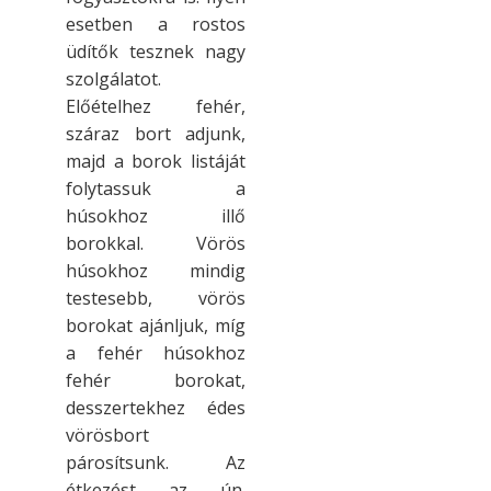
esetben a rostos
üdítők tesznek nagy
szolgálatot.
Előételhez fehér,
száraz bort adjunk,
majd a borok listáját
folytassuk a
húsokhoz illő
borokkal. Vörös
húsokhoz mindig
testesebb, vörös
borokat ajánljuk, míg
a fehér húsokhoz
fehér borokat,
desszertekhez édes
vörösbort
párosítsunk. Az
étkezést az ún.