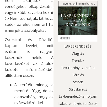
nem akarjátok a
vendégeket elkápráztatni,
vagy inkább zavarba hozni.
🙂 Nem tudhatjuk, kit hova
sodor az élet, nem árt ha
ismerjük a szabályokat.
Zsuzsitól és Dávidtól
kaptam levelet, amit
LAKBERENDEZÉS
ezúton is nagyon
Világítás
köszönök nekik. A
Trendek
következőket az általuk
Textil-szőnyeg-tapéta
küldött információkból
Tárolás
állítottam össze:
Színek
A teríték mindig a
Stíluskalauz
menütől függ, de az
Lakberendező tanfolyam
alapszabály, hogy az
evőeszközökkel
Lakberendezési tanácsok