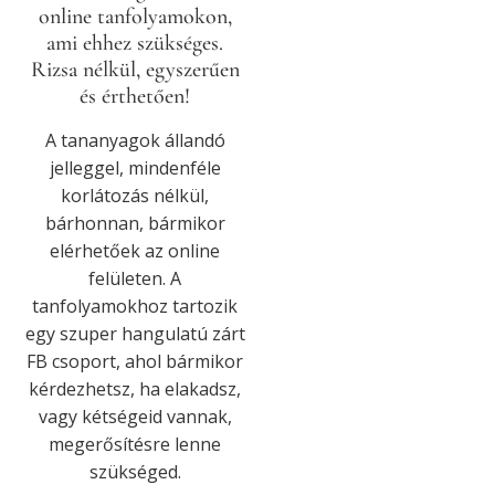
online tanfolyamokon,
ami ehhez szükséges.
Rizsa nélkül, egyszerűen
és érthetően!
A tananyagok állandó
jelleggel, mindenféle
korlátozás nélkül,
bárhonnan, bármikor
elérhetőek az online
felületen. A
tanfolyamokhoz tartozik
egy szuper hangulatú zárt
FB csoport, ahol bármikor
kérdezhetsz, ha elakadsz,
vagy kétségeid vannak,
megerősítésre lenne
szükséged.