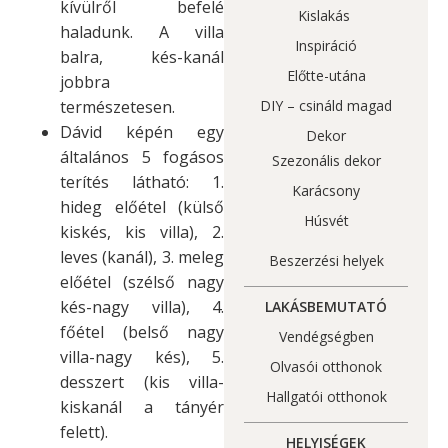
kívülről befelé
Kislakás
haladunk. A villa
Inspiráció
balra, kés-kanál
Előtte-utána
jobbra
DIY – csináld magad
természetesen.
Dávid képén egy
Dekor
általános 5 fogásos
Szezonális dekor
terítés látható: 1.
Karácsony
hideg előétel (külső
Húsvét
kiskés, kis villa), 2.
leves (kanál), 3. meleg
Beszerzési helyek
előétel (szélső nagy
kés-nagy villa), 4.
LAKÁSBEMUTATÓ
főétel (belső nagy
Vendégségben
villa-nagy kés), 5.
Olvasói otthonok
desszert (kis villa-
Hallgatói otthonok
kiskanál a tányér
felett).
HELYISÉGEK