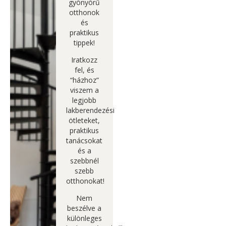
gyönyörű
otthonok
és
praktikus
tippek!
Iratkozz
fel, és
“házhoz”
viszem a
legjobb
lakberendezési
ötleteket,
praktikus
tanácsokat
és a
szebbnél
szebb
otthonokat!
Nem
beszélve a
különleges