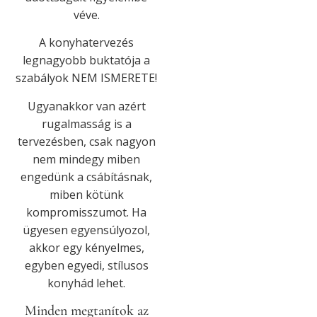
véve.
A konyhatervezés
legnagyobb buktatója a
szabályok NEM ISMERETE!
Ugyanakkor van azért
rugalmasság is a
tervezésben, csak nagyon
nem mindegy miben
engedünk a csábításnak,
miben kötünk
kompromisszumot. Ha
ügyesen egyensúlyozol,
akkor egy kényelmes,
egyben egyedi, stílusos
konyhád lehet.
Minden megtanítok az