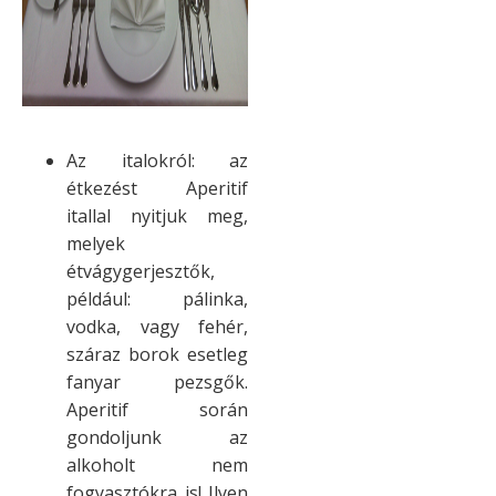
Az italokról: az
étkezést Aperitif
itallal nyitjuk meg,
melyek
étvágygerjesztők,
például: pálinka,
vodka, vagy fehér,
száraz borok esetleg
fanyar pezsgők.
Aperitif során
gondoljunk az
alkoholt nem
fogyasztókra is! Ilyen