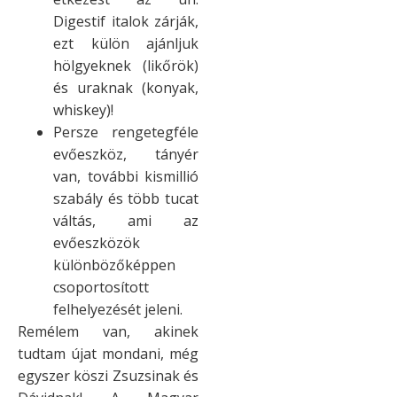
Digestif italok zárják,
ezt külön ajánljuk
hölgyeknek (likőrök)
és uraknak (konyak,
whiskey)!
Persze rengetegféle
evőeszköz, tányér
van, további kismillió
szabály és több tucat
váltás, ami az
evőeszközök
különbözőképpen
csoportosított
felhelyezését jeleni.
Remélem van, akinek
tudtam újat mondani, még
egyszer köszi Zsuzsinak és