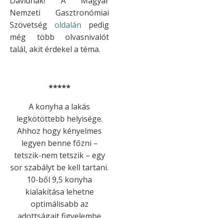
Dávidnak! A Magyar
Nemzeti Gasztronómiai
Szövetség
oldalán
pedig
még több olvasnivalót
talál, akit érdekel a téma.
*****
A konyha a lakás
legkötöttebb helyisége.
Ahhoz hogy kényelmes
legyen benne főzni –
tetszik-nem tetszik – egy
sor szabályt be kell tartani.
10-ből 9,5 konyha
kialakítása lehetne
optimálisabb az
adottságait figyelembe