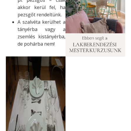
akkor kerül fel, ha
pezsgőt rendeltünk.
A szalvéta kerülhet a
tányérba vagy a
zsemlés kistányérba,
de pohárba nem!