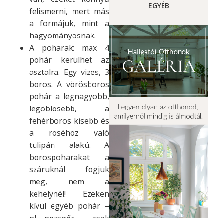
EGYÉB
felismerni, mert más
a formájuk, mint a
hagyományosnak.
A poharak: max 4
pohár kerülhet az
asztalra. Egy vizes, 3
boros. A vörösboros
pohár a legnagyobb,
legöblösebb, a
fehérboros kisebb és
a roséhoz való
tulipán alakú. A
borospoharakat a
száruknál fogjuk
meg, nem a
kehelynél! Ezeken
kívül egyéb pohár –
pl. pezsgős – csak