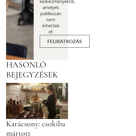
kedvezményekről,
amelyek
publikusan
nem
érhetőek
el!
FELIRATKOZÁS
HASONLÓ
BEJEGYZÉSEK
Karácsony: csokiba
mártott