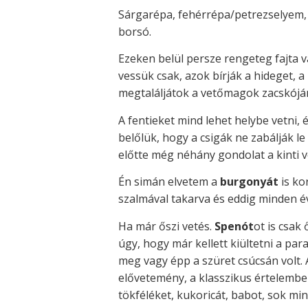
Sárgarépa, fehérrépa/petrezselyem, 
borsó.
Ezeken belül persze rengeteg fajta va
vessük csak, azok bírják a hideget, 
megtaláljátok a vetőmagok zacskóján.
A fentieket mind lehet helybe vetni, 
belőlük, hogy a csigák ne zabálják le
előtte még néhány gondolat a kinti 
Én simán elvetem a
burgonyát
is ko
szalmával takarva és eddig minden év
Ha már őszi vetés.
Spenót
ot is csak
úgy, hogy már kellett kiültetni a pa
meg vagy épp a szüret csúcsán volt. 
elővetemény, a klasszikus értelembe
tökféléket, kukoricát, babot, sok mi