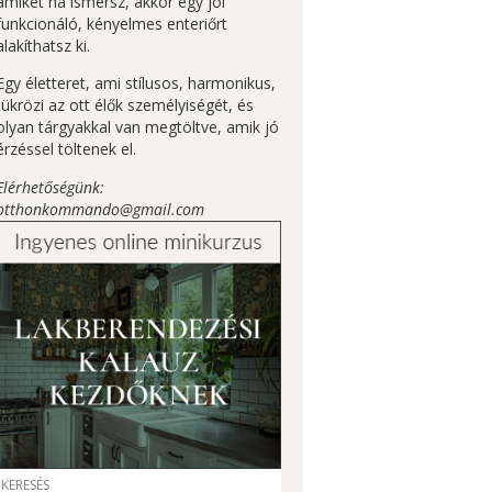
amiket ha ismersz, akkor egy jól
funkcionáló, kényelmes enteriőrt
alakíthatsz ki.
Egy életteret, ami stílusos, harmonikus,
tükrözi az ott élők személyiségét, és
olyan tárgyakkal van megtöltve, amik jó
érzéssel töltenek el.
Elérhetőségünk:
otthonkommando@gmail.com