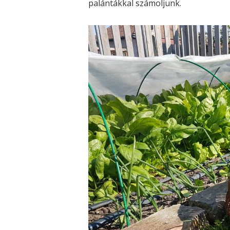
palántákkal számoljunk.