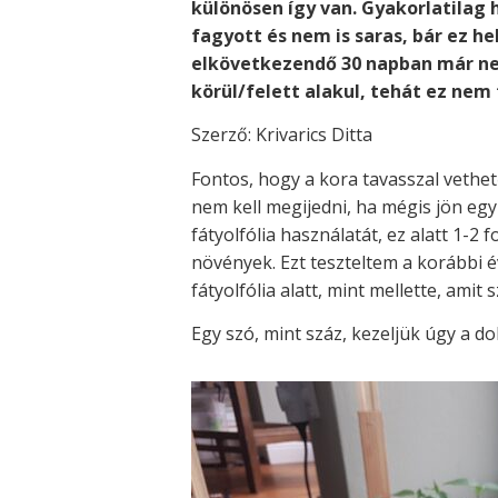
különösen így van. Gyakorlatilag 
fagyott és nem is saras, bár ez he
elkövetkezendő 30 napban már nem
körül/felett alakul, tehát ez nem 
Szerző: Krivarics Ditta
Fontos, hogy a kora tavasszal vethet
nem kell megijedni, ha mégis jön egy
fátyolfólia használatát, ez alatt 1-2
növények. Ezt teszteltem a korábbi
fátyolfólia alatt, mint mellette, ami
Egy szó, mint száz, kezeljük úgy a do