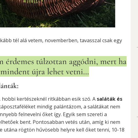
nkább tél alá vetem, novemberben, tavasszal csak egy
m érdemes túlzottan aggódni, mert ha
 mindent újra lehet vetni…
lánták:
 hobbi kertészeknél ritkábban esik szó. A
saláták és
káposztaféléket mindig palántázom, a salátákat nem
nnyebb felnevelni őket így. Egyik sem szereti a
lhetőek bent. Pontosabban vetés után, amíg ki nem
e utána rögtön hűvösebb helyre kell őket tenni, 10-18