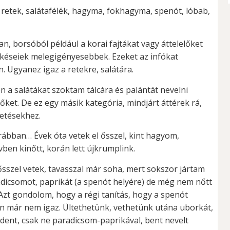
retek, salátafélék, hagyma, fokhagyma, spenót, lóbab,
n, borsóból például a korai fajtákat vagy áttelelőket
a késeiek melegigényesebbek. Ezeket az infókat
 Ugyanez igaz a retekre, salátára.
én a salátákat szoktam tálcára és palántát nevelni
 őket. De ez egy másik kategória, mindjárt áttérek rá,
vetésekhez.
rábban… Évek óta vetek el ősszel, kint hagyom,
ben kinőtt, korán lett újkrumplink.
 ősszel vetek, tavasszal már soha, mert sokszor jártam
radicsomot, paprikát (a spenót helyére) de még nem nőtt
Azt gondolom, hogy a régi tanítás, hogy a spenót
n már nem igaz. Ültethetünk, vethetünk utána uborkát,
ndent, csak ne paradicsom-paprikával, bent nevelt