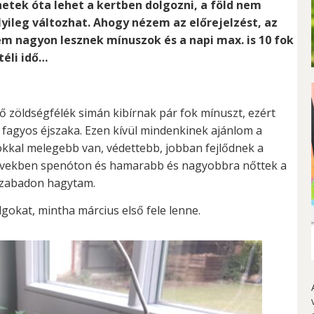
hetek óta lehet a kertben dolgozni, a föld nem
lyileg változhat. Ahogy nézem az előrejelzést, az
 nagyon lesznek mínuszok és a napi max. is 10 fok
téli idő…
ő zöldségfélék simán kibírnak pár fok mínuszt, ezért
 fagyos éjszaka. Ezen kívül mindenkinek ajánlom a
 fokkal melegebb van, védettebb, jobban fejlődnek a
 években spenóton és hamarabb és nagyobbra nőttek a
t szabadon hagytam.
lgokat, mintha március első fele lenne.