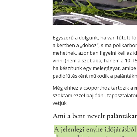
Egyszerű a dolgunk, ha van fűtött fó
a kertben a „doboz”, sima polikarbon
mehetnek, azonban figyelni kell az id
vinni (nem a szobába, hanem a 10-15 
ha készítünk egy melegágyat, amibe 
padlófűtésként működik a palántákn
Még ehhez a csoporthoz tartozik a
m
szoktam ezzel bajlódni, tapasztalat
vetjük.
Ami a bent nevelt palántákat i
A jelenlegi enyhe időjárásbó