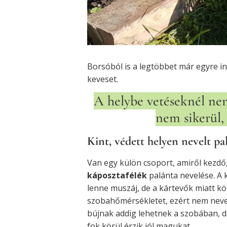
Borsóból is a legtöbbet már egyre i
keveset.
A helybe vetéseknél ne
nem sikerül,
Kint, védett helyen nevelt pa
Van egy külön csoport, amiről kezdő,
káposztafélék
palánta nevelése. A 
lenne muszáj, de a kártevők miatt kö
szobahőmérsékletet, ezért nem neve
bújnak addig lehetnek a szobában, d
fok körül érzik jól magukat.