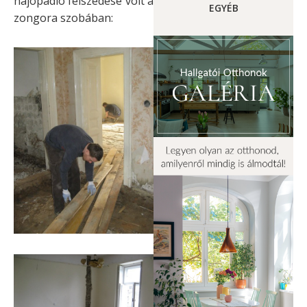
hajópadló felszedése volt a
EGYÉB
zongora szobában: