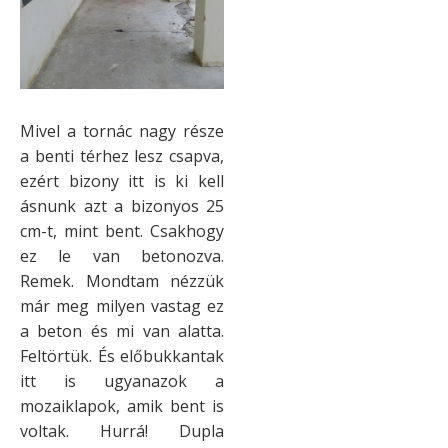
Mivel a tornác nagy része
a benti térhez lesz csapva,
ezért bizony itt is ki kell
ásnunk azt a bizonyos 25
cm-t, mint bent. Csakhogy
ez le van betonozva.
Remek. Mondtam nézzük
már meg milyen vastag ez
a beton és mi van alatta.
Feltörtük. És előbukkantak
itt is ugyanazok a
mozaiklapok, amik bent is
voltak. Hurrá! Dupla