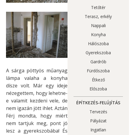
Tetőtér
Terasz, erkély
Nappali
Konyha
Hálószoba
Gyerekszoba
Gardrób
A sárga pöttyös műanyag
Fürdőszoba
lámpa valaha a konyha
Étkező
dísze volt. Már egy ideje
Előszoba
nézegettem, hogy lehetne-
e valamit kezdeni vele, de
ÉPÍTKEZÉS-FELÚJÍTÁS
nem igazán jött ihlet. Aztán
Tervezés
Férj mondta, hogy miért
Pályázat
nem tartjuk meg, pont jó
Ingatlan
lesz a gyerekszobába! És