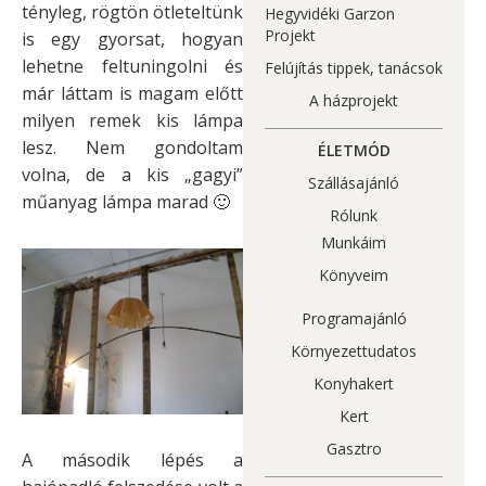
tényleg, rögtön ötleteltünk
Hegyvidéki Garzon
Projekt
is egy gyorsat, hogyan
lehetne feltuningolni és
Felújítás tippek, tanácsok
már láttam is magam előtt
A házprojekt
milyen remek kis lámpa
lesz. Nem gondoltam
ÉLETMÓD
volna, de a kis „gagyi”
Szállásajánló
műanyag lámpa marad 🙂
Rólunk
Munkáim
Könyveim
Programajánló
Környezettudatos
Konyhakert
Kert
Gasztro
A második lépés a