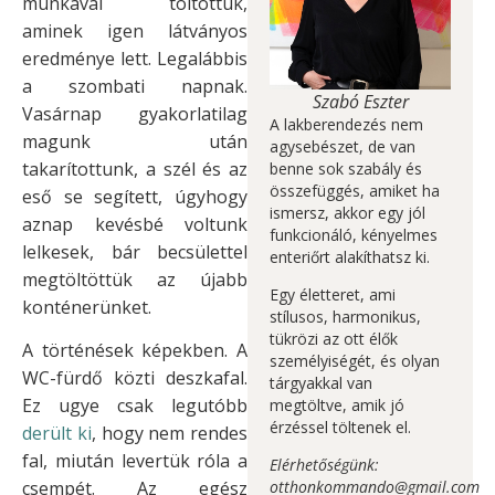
munkával töltöttük,
aminek igen látványos
eredménye lett. Legalábbis
a szombati napnak.
Szabó Eszter
Vasárnap gyakorlatilag
A lakberendezés nem
magunk után
agysebészet, de van
takarítottunk, a szél és az
benne sok szabály és
összefüggés, amiket ha
eső se segített, úgyhogy
ismersz, akkor egy jól
aznap kevésbé voltunk
funkcionáló, kényelmes
lelkesek, bár becsülettel
enteriőrt alakíthatsz ki.
megtöltöttük az újabb
Egy életteret, ami
konténerünket.
stílusos, harmonikus,
tükrözi az ott élők
A történések képekben. A
személyiségét, és olyan
WC-fürdő közti deszkafal.
tárgyakkal van
Ez ugye csak legutóbb
megtöltve, amik jó
érzéssel töltenek el.
derült ki
, hogy nem rendes
fal, miután levertük róla a
Elérhetőségünk:
csempét. Az egész
otthonkommando@gmail.com