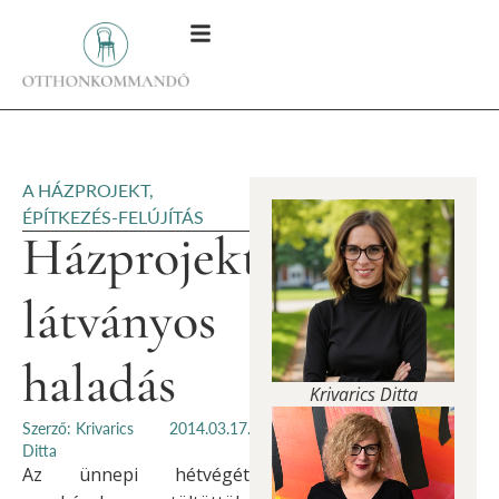
A HÁZPROJEKT
,
ÉPÍTKEZÉS-FELÚJÍTÁS
Házprojekt:
látványos
haladás
Krivarics Ditta
Szerző: Krivarics
2014.03.17.
Ditta
Az ünnepi hétvégét