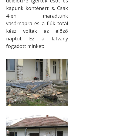
délelőttre ígértek esőt és
kapunk konténert is. Csak
4-en maradtunk
vasárnapra és a fiúk totál
kész voltak az előző
naptól. Ez a látvány
fogadott minket: