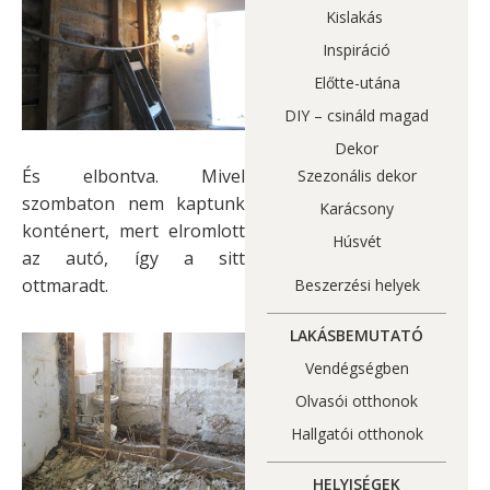
Kislakás
Inspiráció
Előtte-utána
DIY – csináld magad
Dekor
És elbontva. Mivel
Szezonális dekor
szombaton nem kaptunk
Karácsony
konténert, mert elromlott
Húsvét
az autó, így a sitt
ottmaradt.
Beszerzési helyek
LAKÁSBEMUTATÓ
Vendégségben
Olvasói otthonok
Hallgatói otthonok
HELYISÉGEK