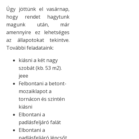
Úgy jöttünk el vasárnap,
hogy rendet hagytunk
magunk után, már
amennyire ez lehetséges
az állapotokat tekintve.
További feladataink:
kiásni a két nagy
szobát (kb. 53 m2).
jeee
Felbontani a betont-
mozaiklapot a
tornácon és szintén
kiásni
Elbontani a
padlásfeljáró falát
Elbontani a
padlásfeljáró lépcsőt