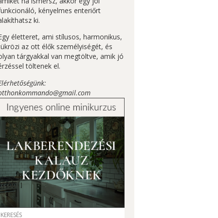
amiket ha ismersz, akkor egy jól
funkcionáló, kényelmes enteriőrt
alakíthatsz ki.
Egy életteret, ami stílusos, harmonikus,
tükrözi az ott élők személyiségét, és
olyan tárgyakkal van megtöltve, amik jó
érzéssel töltenek el.
Elérhetőségünk:
otthonkommando@gmail.com