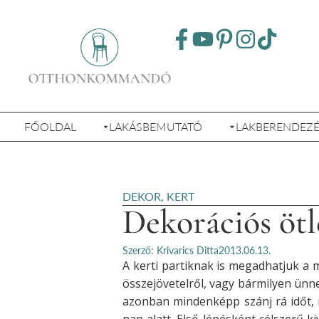
FŐOLDAL
LAKÁSBEMUTATÓ
LAKBERENDEZ
DEKOR
,
KERT
Dekorációs ötl
Szerző: Krivarics Ditta
2013.06.13.
A kerti partiknak is megadhatjuk a 
összejövetelről, vagy bármilyen ünn
azonban mindenképp szánj rá időt,
nap alatt. Első lépésként célszerű ki