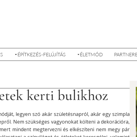
ÉS
ÉPÍTKEZÉS-FELÚJÍTÁS
ÉLETMÓD
PARTNER
etek kerti bulikhoz
módját, legyen szó akár születésnapról, akár egy szimpla
epről. Nem szükséges vagyonokat költeni a dekorációra,
 mert mindent megtervezni és elkészíteni nem megy pár
választani a színvilágot és ötleteket keresgélni, valamint