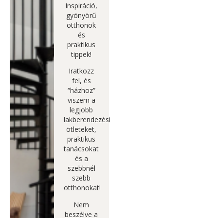
Inspiráció,
gyönyörű
otthonok
és
praktikus
tippek!
Iratkozz
fel, és
“házhoz”
viszem a
legjobb
lakberendezési
ötleteket,
praktikus
tanácsokat
és a
szebbnél
szebb
otthonokat!
Nem
beszélve a