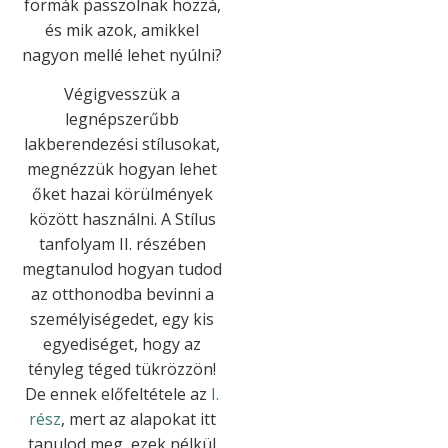
formák passzolnak hozzá,
és mik azok, amikkel
nagyon mellé lehet nyúlni?
Végigvesszük a
legnépszerűbb
lakberendezési stílusokat,
megnézzük hogyan lehet
őket hazai körülmények
között használni. A Stílus
tanfolyam II. részében
megtanulod hogyan tudod
az otthonodba bevinni a
személyiségedet, egy kis
egyediséget, hogy az
tényleg téged tükrözzön!
De ennek előfeltétele az
I.
rész
, mert az alapokat itt
tanulod meg, ezek nélkül