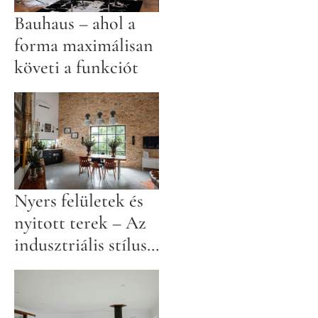
Bauhaus – ahol a
forma maximálisan
követi a funkciót
Nyers felületek és
nyitott terek – Az
indusztriális stílus
jellemzői