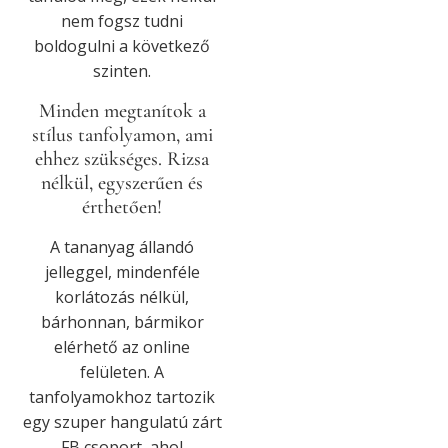
nem fogsz tudni
boldogulni a következő
szinten.
Minden megtanítok a
stílus tanfolyamon, ami
ehhez szükséges. Rizsa
nélkül, egyszerűen és
érthetően!
A tananyag állandó
jelleggel, mindenféle
korlátozás nélkül,
bárhonnan, bármikor
elérhető az online
felületen. A
tanfolyamokhoz tartozik
egy szuper hangulatú zárt
FB csoport, ahol