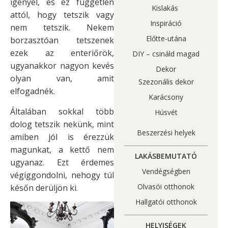
igényel, és ez független
Kislakás
attól, hogy tetszik vagy
Inspiráció
nem tetszik. Nekem
Előtte-utána
borzasztóan tetszenek
ezek az enteriőrök,
DIY – csináld magad
ugyanakkor nagyon kevés
Dekor
olyan van, amit
Szezonális dekor
elfogadnék.
Karácsony
Általában sokkal több
Húsvét
dolog tetszik nekünk, mint
Beszerzési helyek
amiben jól is érezzük
magunkat, a kettő nem
LAKÁSBEMUTATÓ
ugyanaz. Ezt érdemes
Vendégségben
végiggondolni, nehogy túl
Olvasói otthonok
későn derüljön ki.
Hallgatói otthonok
HELYISÉGEK