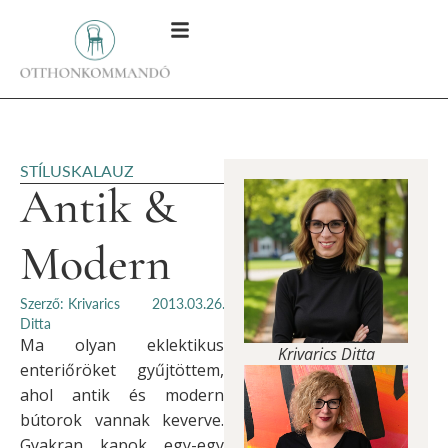
STÍLUSKALAUZ
Antik &
Modern
Szerző: Krivarics
2013.03.26.
Ditta
Ma olyan eklektikus
Krivarics Ditta
enteriőröket gyűjtöttem,
ahol antik és modern
bútorok vannak keverve.
Gyakran kapok egy-egy