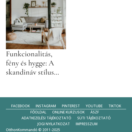
Funkcionalitás,
fény és hygge: A
skandináv stílus
nyomában
FACEBOOK
INSTAGRAM
PINTEREST
YOUTUBE
TIKTOK
FŐOLDAL
ONLINE KURZUSOK
ÁSZF
ADATKEZELÉSI TÁJÉKOZTATÓ
SÜTI TÁJÉKOZTATÓ
JOGI NYILATKOZAT
IMPRESSZUM
OtthonKommandó © 2011-2025