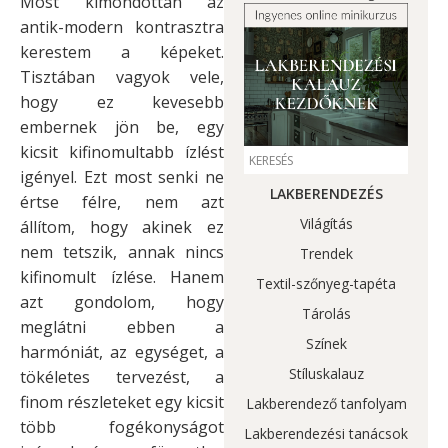
Most kimondottan az
antik-modern kontrasztra
kerestem a képeket.
Tisztában vagyok vele,
hogy ez kevesebb
embernek jön be, egy
kicsit kifinomultabb ízlést
igényel. Ezt most senki ne
LAKBERENDEZÉS
értse félre, nem azt
Világítás
állítom, hogy akinek ez
nem tetszik, annak nincs
Trendek
kifinomult ízlése. Hanem
Textil-szőnyeg-tapéta
azt gondolom, hogy
Tárolás
meglátni ebben a
Színek
harmóniát, az egységet, a
Stíluskalauz
tökéletes tervezést, a
finom részleteket egy kicsit
Lakberendező tanfolyam
több fogékonyságot
Lakberendezési tanácsok