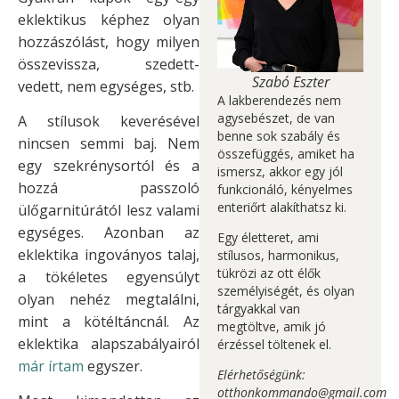
eklektikus képhez olyan
hozzászólást, hogy milyen
összevissza, szedett-
Szabó Eszter
vedett, nem egységes, stb.
A lakberendezés nem
agysebészet, de van
A stílusok keverésével
benne sok szabály és
nincsen semmi baj. Nem
összefüggés, amiket ha
egy szekrénysortól és a
ismersz, akkor egy jól
hozzá passzoló
funkcionáló, kényelmes
enteriőrt alakíthatsz ki.
ülőgarnitúrától lesz valami
egységes. Azonban az
Egy életteret, ami
eklektika ingoványos talaj,
stílusos, harmonikus,
tükrözi az ott élők
a tökéletes egyensúlyt
személyiségét, és olyan
olyan nehéz megtalálni,
tárgyakkal van
mint a kötéltáncnál. Az
megtöltve, amik jó
eklektika alapszabályairól
érzéssel töltenek el.
már írtam
egyszer.
Elérhetőségünk:
otthonkommando@gmail.com