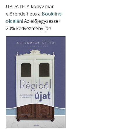
UPDATE! A könyv már
előrendelhető a
Bookline
oldalán
! Az előjegyzéssel
20% kedvezmény jár!