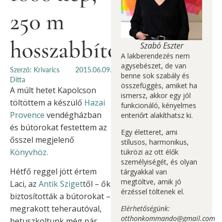
250 m
hosszabbító
Szabó Eszter
A lakberendezés nem
agysebészet, de van
Szerző: Krivarics
2015.06.09.
benne sok szabály és
Ditta
összefüggés, amiket ha
A múlt hetet Kapolcson
ismersz, akkor egy jól
töltöttem a készülő
Hazai
funkcionáló, kényelmes
Provence
vendégházban
enteriőrt alakíthatsz ki.
és bútorokat festettem az
Egy életteret, ami
ősszel megjelenő
stílusos, harmonikus,
Könyvhöz.
tükrözi az ott élők
személyiségét, és olyan
Hétfő reggel jött értem
tárgyakkal van
megtöltve, amik jó
Laci, az
Antik Sziget
től – ők
érzéssel töltenek el.
biztosították a bútorokat –
megrakott teherautóval,
Elérhetőségünk:
otthonkommando@gmail.com
betuszkoltunk még pár