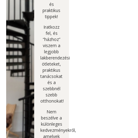
és
praktikus
tippek!
Iratkozz
fel, és
“házhoz”
viszem a
legjobb
lakberendezési
ötleteket,
praktikus
tanácsokat
és a
szebbnél
szebb
otthonokat!
Nem
beszélve a
különleges
kedvezményekről,
amelyek