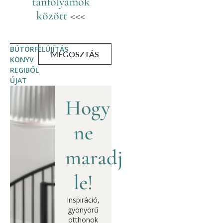
tanfolyamok
között
<<<
BÚTORFELÚJÍTÁS
MEGOSZTÁS
KÖNYV
REGIBŐL
ÚJAT
Hogy
ne
maradj
le!
Inspiráció,
gyönyörű
otthonok