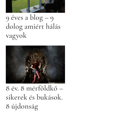
9 éves a blog – 9
dolog amiért hálás
vagyok
8 év. 8 mérföldkő –
sikerek és bukások.
8 újdonság