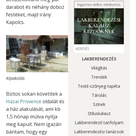
darabot és néhány doboz
festéket, majd irány
Kapolcs.
LAKBERENDEZÉS
Világítás
Trendek
Kipakolás
Textil-szőnyeg-tapéta
Biztos sokan követitek a
Tárolás
Hazai Provence
oldalát és
Színek
a ház alakulását, ami kb
Stíluskalauz
1,5 hónap múlva nyitja
Lakberendező tanfolyam
meg kapuit. Nem igazán
bántam, hogy egy
Lakberendezési tanácsok