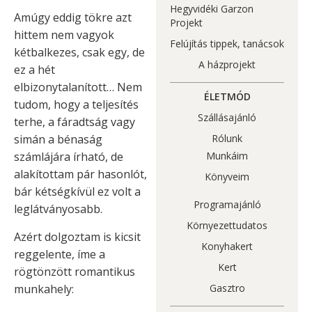
Hegyvidéki Garzon
Amúgy eddig tökre azt
Projekt
hittem nem vagyok
Felújítás tippek, tanácsok
kétbalkezes, csak egy, de
A házprojekt
ez a hét
elbizonytalanított… Nem
ÉLETMÓD
tudom, hogy a teljesítés
Szállásajánló
terhe, a fáradtság vagy
Rólunk
simán a bénaság
Munkáim
számlájára írható, de
alakítottam pár hasonlót,
Könyveim
bár kétségkívül ez volt a
Programajánló
leglátványosabb.
Környezettudatos
Azért dolgoztam is kicsit
Konyhakert
reggelente, íme a
Kert
rögtönzött romantikus
munkahely:
Gasztro