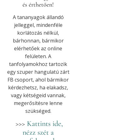
és érthetően!
A tananyagok állandó
jelleggel, mindenféle
korlátozás nélkül,
bárhonnan, bármikor
elérhetőek az online
felületen. A
tanfolyamokhoz tartozik
egy szuper hangulatú zárt
FB csoport, ahol bármikor
kérdezhetsz, ha elakadsz,
vagy kétségeid vannak,
megerősítésre lenne
szükséged.
>>>
Kattints ide,
nézz szét a