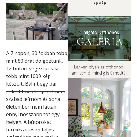
EGYÉB
A 7 napon, 30 fokban több,
mint 80 órát dolgoztunk,
12 bútort végeztünk ki,
több mint 1000 kép
készült,
Bálint egy pár
zoknit hozott… ja ezt nem
szabad leírnom
és soha
életemben nem láttam
ennyi hosszabbítót egy
helyen. A bútorokat
természetesen teljes