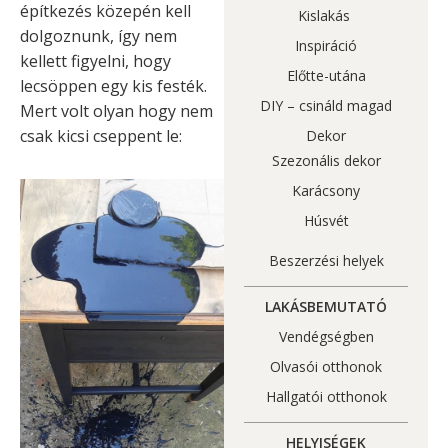
építkezés közepén kell
Kislakás
dolgoznunk, így nem
Inspiráció
kellett figyelni, hogy
Előtte-utána
lecsöppen egy kis festék.
DIY – csináld magad
Mert volt olyan hogy nem
csak kicsi cseppent le:
Dekor
Szezonális dekor
Karácsony
Húsvét
Beszerzési helyek
LAKÁSBEMUTATÓ
Vendégségben
Olvasói otthonok
Hallgatói otthonok
HELYISÉGEK