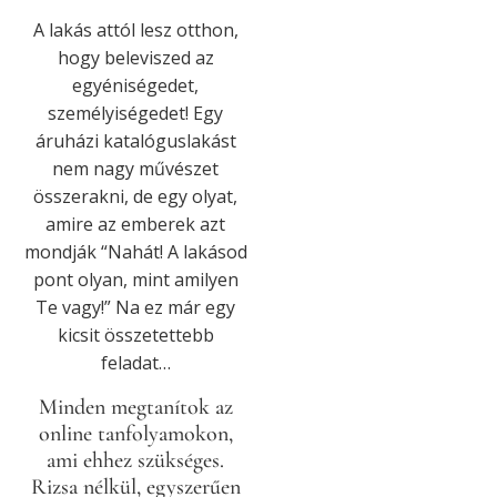
A lakás attól lesz otthon,
hogy beleviszed az
egyéniségedet,
személyiségedet! Egy
áruházi katalóguslakást
nem nagy művészet
összerakni, de egy olyat,
amire az emberek azt
mondják “Nahát! A lakásod
pont olyan, mint amilyen
Te vagy!” Na ez már egy
kicsit összetettebb
feladat…
Minden megtanítok az
online tanfolyamokon,
ami ehhez szükséges.
Rizsa nélkül, egyszerűen