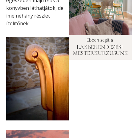
egészében majd csak a
könyvben láthatjátok, de
íme néhány részlet
ízelítőnek: