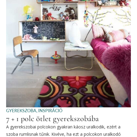
GYEREKSZOBA
,
INSPIRÁCIÓ
7 + 1 polc ötlet gyerekszobába
A gyerekszobai polcokon gyakran káosz uralkodik, ezért a
szoba rumlisnak tűnik. Kivéve, ha ezt a polcokon uralkodó