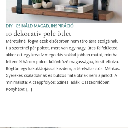
DIY - CSINÁLD MAGAD
,
INSPIRÁCIÓ
10 dekoratív polc ötlet
Méretüknél fogva ezek elsősorban nem tárolásra szolgálnak.
Ha szeretnél pár polcot, mert van egy nagy, üres falfelületed,
akkor ott egy kreatív megoldás sokkal jobban mutat, mintha
feltennél három polcot különböző magasságba, kicsit eltolva.
Rögtön egy kakukktojással kezdem, a térelválasztós: Méhkas:
Gyerekes családoknak és bulizós fiataloknak nem ajánlott: A
minimalista: A cseppfolyós: Színes ládák: Összeomlóban:
Konyhába: […]