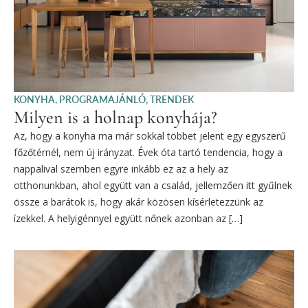
KONYHA
,
PROGRAMAJÁNLÓ
,
TRENDEK
Milyen is a holnap konyhája?
Az, hogy a konyha ma már sokkal többet jelent egy egyszerű
főzőtérnél, nem új irányzat. Évek óta tartó tendencia, hogy a
nappalival szemben egyre inkább ez az a hely az
otthonunkban, ahol együtt van a család, jellemzően itt gyűlnek
össze a barátok is, hogy akár közösen kísérletezzünk az
ízekkel. A helyigénnyel együtt nőnek azonban az […]