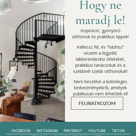
Hogy ne
maradj le!
Inspiráció, gyönyörű
otthonok és praktikus tippek!
Iratkozz fel, és “házhoz”
viszem a legjobb
lakberendezési ötleteket,
praktikus tanácsokat és a
szebbnél szebb otthonokat!
Nem beszélve a különleges
kedvezményekről, amelyek
publikusan nem érhetőek el!
FELIRATKOZOM
FACEBOOK
INSTAGRAM
PINTEREST
YOUTUBE
TIKTOK