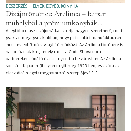
BESZERZÉSI HELYEK
,
EGYÉB
,
KONYHA
Dizájntörténet: Arclinea – faipari
műhelyből a prémiumkonyhák
élvonalába
A legtöbb olasz dizájnmárka sztorija nagyon szerethető, mert
gyakran megegyezik abban, hogy pici családi manufaktúraként
indul, és ebből nő ki világhírű márkává. Az Arclinea története is
hasonlóan alakult, amely most a Code Showroom
partnereként önálló üzletet nyitott a belvárosban. Az Arclinea
speciális faipari műhelyként nyílt meg 1925-ben, és azóta az
olasz dizájn egyik meghatározó szereplőjévé […]