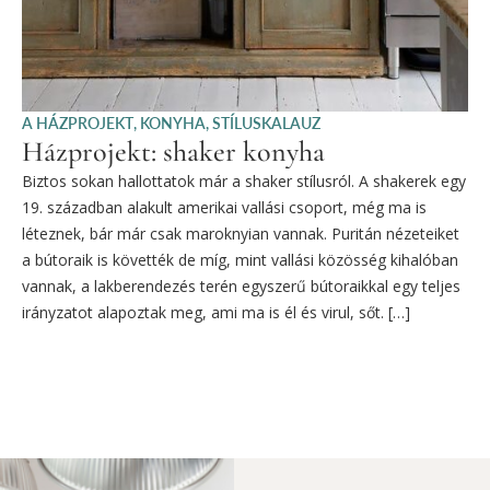
A HÁZPROJEKT
,
KONYHA
,
STÍLUSKALAUZ
Házprojekt: shaker konyha
Biztos sokan hallottatok már a shaker stílusról. A shakerek egy
19. században alakult amerikai vallási csoport, még ma is
léteznek, bár már csak maroknyian vannak. Puritán nézeteiket
a bútoraik is követték de míg, mint vallási közösség kihalóban
vannak, a lakberendezés terén egyszerű bútoraikkal egy teljes
irányzatot alapoztak meg, ami ma is él és virul, sőt. […]