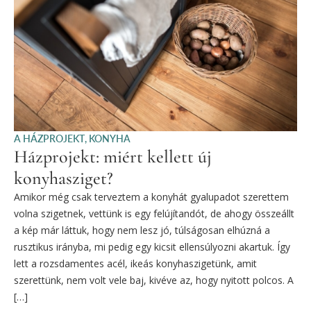
A HÁZPROJEKT
,
KONYHA
Házprojekt: miért kellett új
konyhasziget?
Amikor még csak terveztem a konyhát gyalupadot szerettem
volna szigetnek, vettünk is egy felújítandót, de ahogy összeállt
a kép már láttuk, hogy nem lesz jó, túlságosan elhúzná a
rusztikus irányba, mi pedig egy kicsit ellensúlyozni akartuk. Így
lett a rozsdamentes acél, ikeás konyhaszigetünk, amit
szerettünk, nem volt vele baj, kivéve az, hogy nyitott polcos. A
[…]