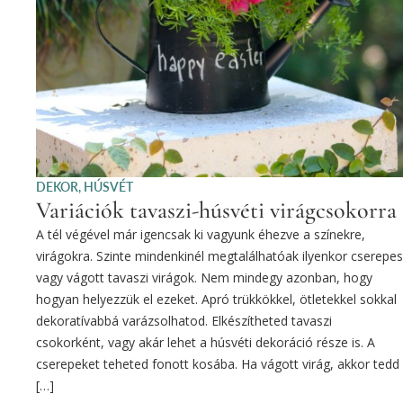
DEKOR
,
HÚSVÉT
Variációk tavaszi-húsvéti virágcsokorra
A tél végével már igencsak ki vagyunk éhezve a színekre,
virágokra. Szinte mindenkinél megtalálhatóak ilyenkor cserepes
vagy vágott tavaszi virágok. Nem mindegy azonban, hogy
hogyan helyezzük el ezeket. Apró trükkökkel, ötletekkel sokkal
dekoratívabbá varázsolhatod. Elkészítheted tavaszi
csokorként, vagy akár lehet a húsvéti dekoráció része is. A
cserepeket teheted fonott kosába. Ha vágott virág, akkor tedd
[…]