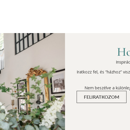
Ho
Inspirá
Iratkozz fel, és “házhoz” vi
Nem beszélve a különle
FELIRATKOZOM