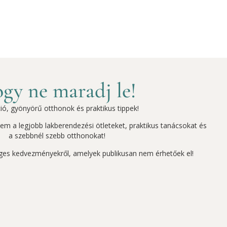
gy ne maradj le!
ció, gyönyörű otthonok és praktikus tippek!
szem a legjobb lakberendezési ötleteket, praktikus tanácsokat és
a szebbnél szebb otthonokat!
ges kedvezményekről, amelyek publikusan nem érhetőek el!