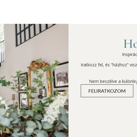
Ho
Inspirá
Iratkozz fel, és “házhoz” vi
Nem beszélve a különle
FELIRATKOZOM