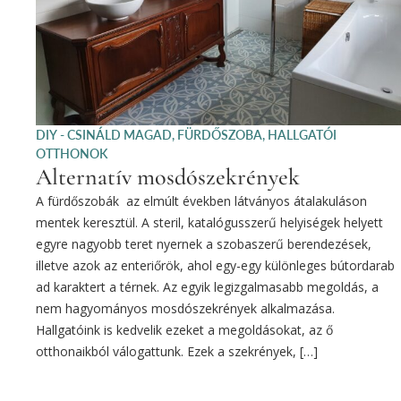
DIY - CSINÁLD MAGAD
,
FÜRDŐSZOBA
,
HALLGATÓI
OTTHONOK
Alternatív mosdószekrények
A fürdőszobák az elmúlt években látványos átalakuláson
mentek keresztül. A steril, katalógusszerű helyiségek helyett
egyre nagyobb teret nyernek a szobaszerű berendezések,
illetve azok az enteriőrök, ahol egy-egy különleges bútordarab
ad karaktert a térnek. Az egyik legizgalmasabb megoldás, a
nem hagyományos mosdószekrények alkalmazása.
Hallgatóink is kedvelik ezeket a megoldásokat, az ő
otthonaikból válogattunk. Ezek a szekrények, […]