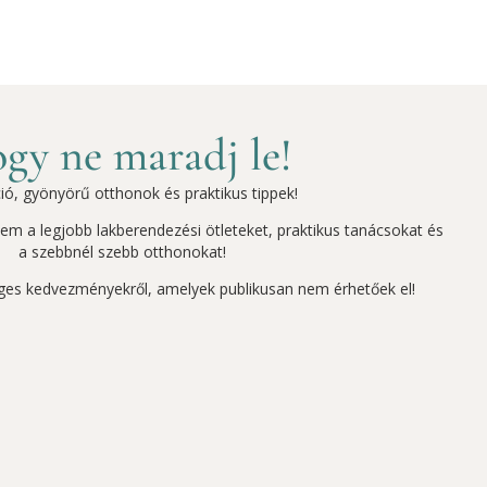
gy ne maradj le!
ció, gyönyörű otthonok és praktikus tippek!
szem a legjobb lakberendezési ötleteket, praktikus tanácsokat és
a szebbnél szebb otthonokat!
ges kedvezményekről, amelyek publikusan nem érhetőek el!