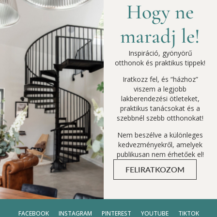
Hogy ne
maradj le!
Inspiráció, gyönyörű
otthonok és praktikus tippek!
Iratkozz fel, és “házhoz”
viszem a legjobb
lakberendezési ötleteket,
praktikus tanácsokat és a
szebbnél szebb otthonokat!
Nem beszélve a különleges
kedvezményekről, amelyek
publikusan nem érhetőek el!
FELIRATKOZOM
FACEBOOK
INSTAGRAM
PINTEREST
YOUTUBE
TIKTOK