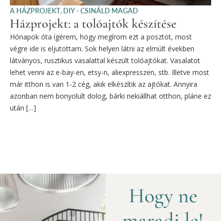
A HÁZPROJEKT
,
DIY - CSINÁLD MAGAD
Házprojekt: a tolóajtók készítése
Hónapok óta ígérem, hogy megírom ezt a posztot, most
végre ide is eljutottam. Sok helyen látni az elmúlt években
látványos, rusztikus vasalattal készült tolóajtókat. Vasalatot
lehet venni az e-bay-en, etsy-n, aliexpresszen, stb. Illetve most
már itthon is van 1-2 cég, akik elkészítik az ajtókat. Annyira
azonban nem bonyolult dolog, bárki nekiállhat otthon, pláne ez
után […]
Hogy ne
maradj le!