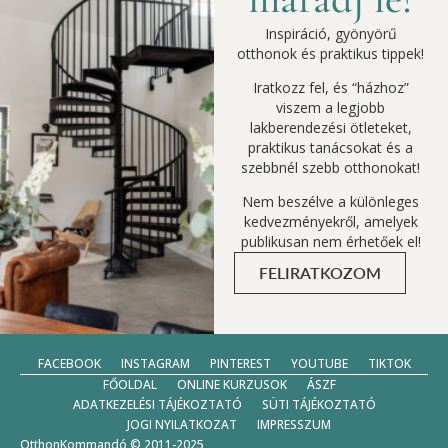
Inspiráció, gyönyörű
otthonok és praktikus tippek!
Iratkozz fel, és “házhoz”
viszem a legjobb
lakberendezési ötleteket,
praktikus tanácsokat és a
szebbnél szebb otthonokat!
Nem beszélve a különleges
kedvezményekről, amelyek
publikusan nem érhetőek el!
FELIRATKOZOM
FACEBOOK
INSTAGRAM
PINTEREST
YOUTUBE
TIKTOK
FŐOLDAL
ONLINE KURZUSOK
ÁSZF
ADATKEZELÉSI TÁJÉKOZTATÓ
SÜTI TÁJÉKOZTATÓ
JOGI NYILATKOZAT
IMPRESSZUM
OtthonKommandó © 2011-2025