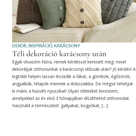
DEKOR
,
INSPIRÁCIÓ
,
KARÁCSONY
Téli dekoráció karácsony után
Egyik olvasóm Nóra, remek kérdéssel keresett meg: mivel
dekoráljuk otthonunkat a karácsonyi időszak után? Jó kérdés! A
legtöbb helyen lassan leszedik a fákat, a gömbök, égősörök,
angyalkák, télapók mennek a dobozaikba. De mégse tehetjük
ki máris a húsvéti nyuszikat! Olyan ötleteket kerestem,
amelyekkel az év első 3 hónapjában díszítheted otthonodat.
Használd a természetet: gallyakat, bogyókat, […]