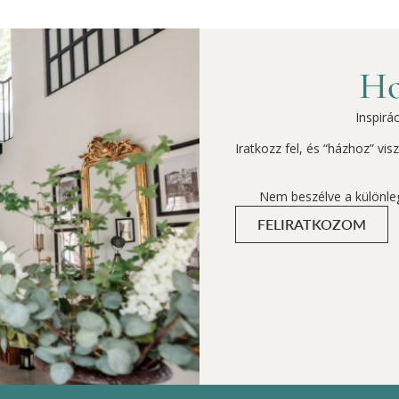
Ho
Inspirá
Iratkozz fel, és “házhoz” vi
Nem beszélve a különle
FELIRATKOZOM