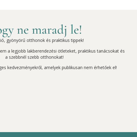
gy ne maradj le!
ció, gyönyörű otthonok és praktikus tippek!
szem a legjobb lakberendezési ötleteket, praktikus tanácsokat és
a szebbnél szebb otthonokat!
ges kedvezményekről, amelyek publikusan nem érhetőek el!