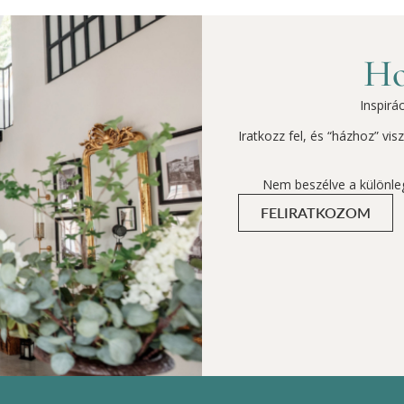
Ho
Inspirá
Iratkozz fel, és “házhoz” vi
Nem beszélve a különle
FELIRATKOZOM