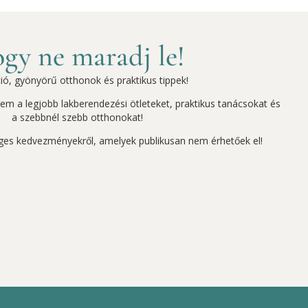
gy ne maradj le!
ció, gyönyörű otthonok és praktikus tippek!
szem a legjobb lakberendezési ötleteket, praktikus tanácsokat és
a szebbnél szebb otthonokat!
ges kedvezményekről, amelyek publikusan nem érhetőek el!