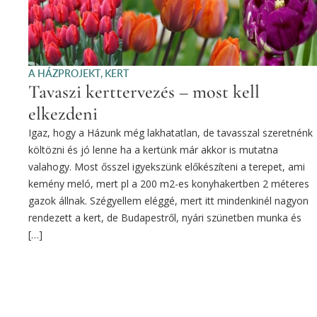
A HÁZPROJEKT
,
KERT
Tavaszi kerttervezés – most kell
elkezdeni
Igaz, hogy a Házunk még lakhatatlan, de tavasszal szeretnénk
költözni és jó lenne ha a kertünk már akkor is mutatna
valahogy. Most ősszel igyekszünk előkészíteni a terepet, ami
kemény meló, mert pl a 200 m2-es konyhakertben 2 méteres
gazok állnak. Szégyellem eléggé, mert itt mindenkinél nagyon
rendezett a kert, de Budapestről, nyári szünetben munka és
[…]