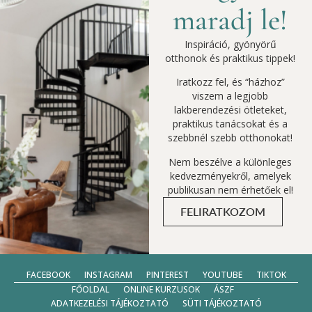
maradj le!
Inspiráció, gyönyörű
otthonok és praktikus tippek!
Iratkozz fel, és “házhoz”
viszem a legjobb
lakberendezési ötleteket,
praktikus tanácsokat és a
szebbnél szebb otthonokat!
Nem beszélve a különleges
kedvezményekről, amelyek
publikusan nem érhetőek el!
FELIRATKOZOM
FACEBOOK
INSTAGRAM
PINTEREST
YOUTUBE
TIKTOK
FŐOLDAL
ONLINE KURZUSOK
ÁSZF
ADATKEZELÉSI TÁJÉKOZTATÓ
SÜTI TÁJÉKOZTATÓ