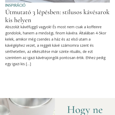
INSPIRÁCIÓ
Útmutató 3 lépésben: stílusos kávésarok
kis helyen
Abszolút kávéfüggő vagyok! És most nem csak a koffeinre
gondolok, hanem a minőségi, finom kávéra. Általában 4-5kor
kelek, amikor még csendes a ház és az első utam a
kávégéphez vezet, a reggeli kávé számomra szent és
sérthetetlen, az elkészítése már szinte rituális, de ezt
szerintem az igazi kávérajongók pontosan értik. Ehhez pedig
egy igazi kis […]
Hogy ne