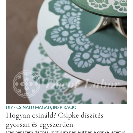
DIY - CSINÁLD MAGAD
,
INSPIRÁCIÓ
Hogyan csináld? Csipke díszítés
gyorsan és egyszerűen
Igen népszerű díszítési motívum napjainkban a csipke, ezért is