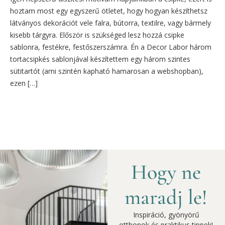
hoztam most egy egyszerű ötletet, hogy hogyan készíthetsz
látványos dekorációt vele falra, bútorra, textilre, vagy bármely
kisebb tárgyra. Először is szükséged lesz hozzá csipke
sablonra, festékre, festőszerszámra. Én a Decor Labor három
tortacsipkés sablonjával készítettem egy három szintes
sütitartót (ami szintén kapható hamarosan a webshopban),
ezen […]
Hogy ne
maradj le!
Inspiráció, gyönyörű
otthonok és praktikus tippek!