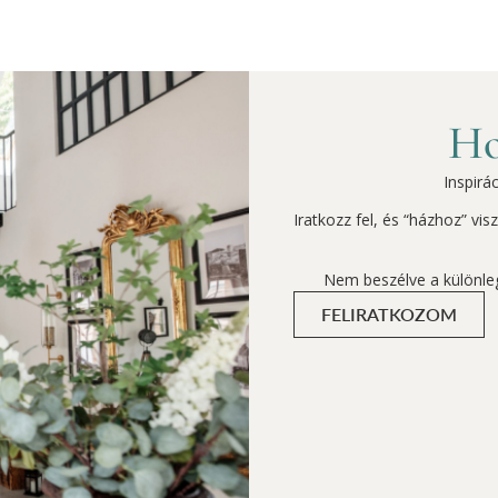
Ho
Inspirá
Iratkozz fel, és “házhoz” vi
Nem beszélve a különle
FELIRATKOZOM