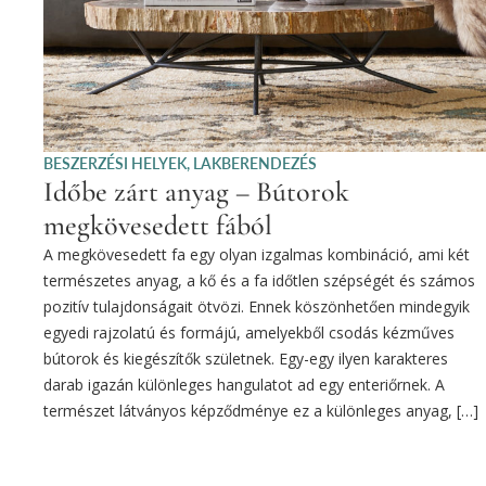
BESZERZÉSI HELYEK
,
LAKBERENDEZÉS
Időbe zárt anyag – Bútorok
megkövesedett fából
A megkövesedett fa egy olyan izgalmas kombináció, ami két
természetes anyag, a kő és a fa időtlen szépségét és számos
pozitív tulajdonságait ötvözi. Ennek köszönhetően mindegyik
egyedi rajzolatú és formájú, amelyekből csodás kézműves
bútorok és kiegészítők születnek. Egy-egy ilyen karakteres
darab igazán különleges hangulatot ad egy enteriőrnek. A
természet látványos képződménye ez a különleges anyag, […]