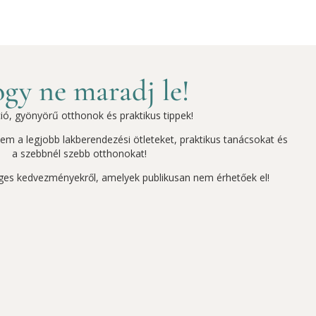
gy ne maradj le!
ció, gyönyörű otthonok és praktikus tippek!
szem a legjobb lakberendezési ötleteket, praktikus tanácsokat és
a szebbnél szebb otthonokat!
ges kedvezményekről, amelyek publikusan nem érhetőek el!